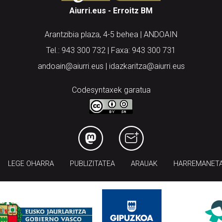
Aiurri.eus - Erroitz BM
Arantzibia plaza, 4-5 behea | ANDOAIN
Tel.: 943 300 732 | Faxa: 943 300 731
andoain@aiurri.eus | idazkaritza@aiurri.eus
Codesyntaxek garatua
LEGE OHARRA
PUBLIZITATEA
ARAUAK
HARREMANET