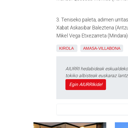
3. Teniseko paleta, adimen urritasu
Xabat Askasibar Baleztena (Ant
Mikel Vega Etxezarreta (Mindara)
KIROLA
AMASA-VILLABONA
AIURRI hedabideak eskualdeko n
tokiko albisteak euskaraz lan
Egin AIURRIkide!