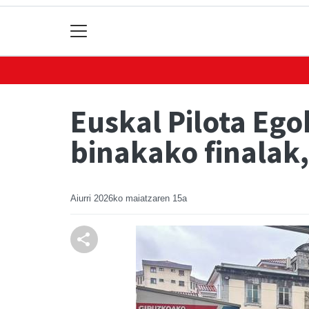
Euskal Pilota Eg
binakako finalak
Aiurri
2026ko maiatzaren 15a