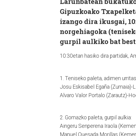
Larunbatean bukatuko 
Gipuzkoako Txapelketa
izango dira ikusgai, 1
norgehiagoka (teniseko 
gurpil aulkiko bat bes
10:30etan hasiko dira partidak, 
1. Teniseko paleta, adimen urritasu
Josu Eskisabel Egaña (Zumaia)-Le
Alvaro Valor Portalo (Zarautz)-H
2. Gomazko paleta, gurpil aulkia:
Aingeru Senperena Iraola (Keme
Manuel Quesada Morillas (Kemen