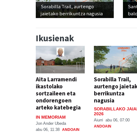
Sorabilla Trail, aurtengo
Sant
jaietako berrikuntza nagusia
balo
Ikusienak
Aita Larramendi
Sorabilla Trail,
ikastolako
aurtengo jaieta
sortzaileen eta
berrikuntza
ondorengoen
nagusia
arteko katebegia
SORABILLAKO JAIA
2026
IN MEMORIAM
Aiurri
abu 06, 07:00
Jon Ander Ubeda
ANDOAIN
abu 06, 11:38
ANDOAIN