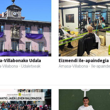
a-Villabonako Udala
Eizmendi ile-apaindegia
-Villabona
- Udaletxeak
Amasa-Villabona
- Ile-apaind