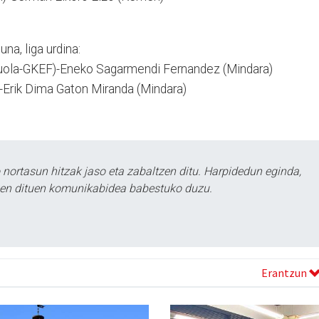
na, liga urdina:
zuola-GKEF)-Eneko Sagarmendi Fernandez (Mindara)
-Erik Dima Gaton Miranda (Mindara)
ortasun hitzak jaso eta zabaltzen ditu. Harpidedun eginda,
tzen dituen komunikabidea babestuko duzu.
Erantzun