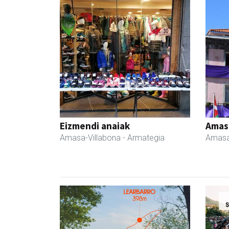
Eizmendi anaiak
Amas
Amasa-Villabona
- Armategia
Amasa