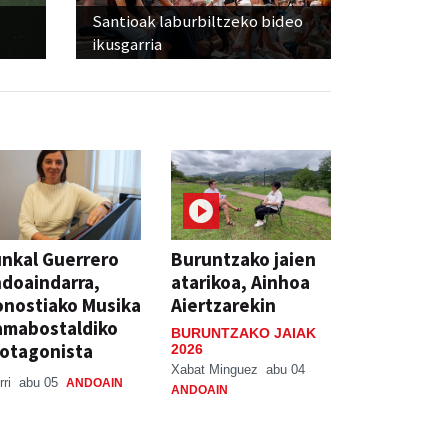
Santioak laburbiltzeko bideo
ikusgarria
nkal Guerrero
Buruntzako jaien
doaindarra,
atarikoa, Ainhoa
nostiako Musika
Aiertzarekin
amabostaldiko
BURUNTZAKO JAIAK
otagonista
2026
Xabat Minguez
abu 04
rri
abu 05
ANDOAIN
ANDOAIN