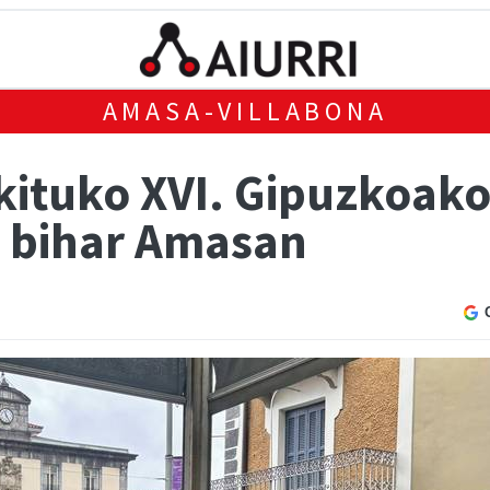
AMASA-VILLABONA
okituko XVI. Gipuzkoak
, bihar Amasan