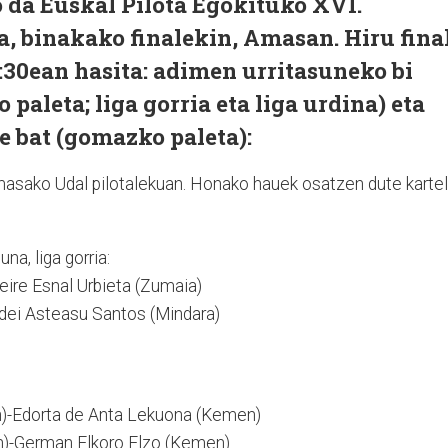
da Euskal Pilota Egokituko XVI.
, binakako finalekin, Amasan. Hiru fina
0:30ean hasita: adimen urritasuneko bi
paleta; liga gorria eta liga urdina) eta
te bat (gomazko paleta):
Amasako Udal pilotalekuan. Honako hauek osatzen dute karte
na, liga gorria:
ire Esnal Urbieta (Zumaia)
odei Asteasu Santos (Mindara)
n)-Edorta de Anta Lekuona (Kemen)
)-German Elkoro Elzo (Kemen)