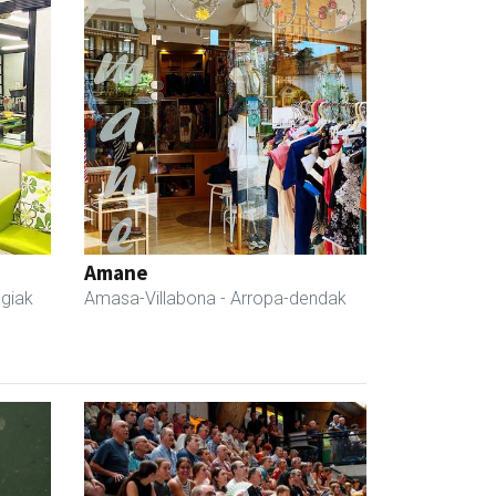
Amane
egiak
Amasa-Villabona
- Arropa-dendak