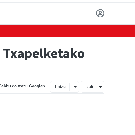
o Txapelketako
Gehitu gaitzazu Googlen
Entzun
Itzuli