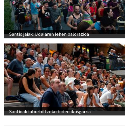
Santio jaiak: Udalaren lehen balorazioa
Santioak laburbiltzeko bideo ikusgarria