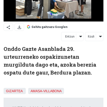
Gehitu gaitzazu Googlen
Entzun
Itzuli
Onddo Gazte Asanblada 29.
urteurreneko ospakizunetan
murgilduta dago eta, azoka berezia
ospatu dute gaur, Berdura plazan.
GIZARTEA
AMASA-VILLABONA