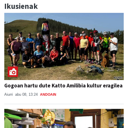
Ikusienak
Gogoan hartu dute Katto Amilibia kultur eragilea
Aiurri
abu 08, 13:24
ANDOAIN