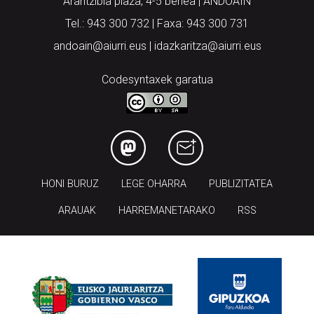
Arantzibia plaza, 4-5 behea | ANDOAIN
Tel.: 943 300 732 | Faxa: 943 300 731
andoain@aiurri.eus | idazkaritza@aiurri.eus
Codesyntaxek garatua
HONI BURUZ
LEGE OHARRA
PUBLIZITATEA
ARAUAK
HARREMANETARAKO
RSS