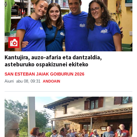
Kantujira, auzo-afaria eta dantzaldia,
asteburuko ospakizunei ekiteko
SAN ESTEBAN JAIAK GOIBURUN 2026
Aiurri
abu 08, 09:31
ANDOAIN