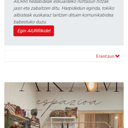
AIURRI hedabideak eskualdeko nortasun hitzak
jaso eta zabaltzen ditu. Harpidedun eginda, tokiko
albisteak euskaraz lantzen dituen komunikabidea
babestuko duzu.
Egin AIURRIkide!
Erantzun