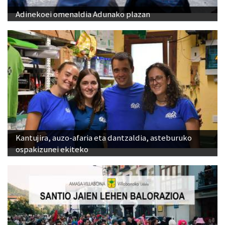
Adinekoei omenaldia Adunako plazan
Kantujira, auzo-afaria eta dantzaldia, asteburuko
ospakizunei ekiteko