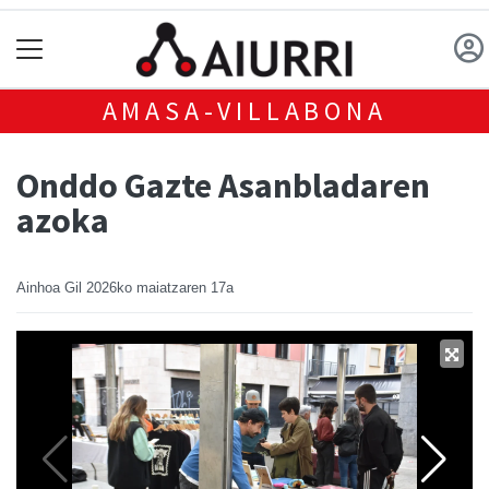
AMASA-VILLABONA
Onddo Gazte Asanbladaren
azoka
Ainhoa Gil
2026ko maiatzaren 17a