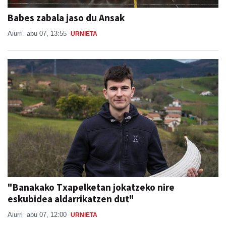
Babes zabala jaso du Ansak
Aiurri
abu 07, 13:55
URNIETA
"Banakako Txapelketan jokatzeko nire
eskubidea aldarrikatzen dut"
Aiurri
abu 07, 12:00
URNIETA