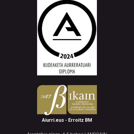
Aiurri.eus - Erroitz BM