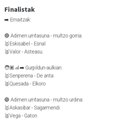
Finalistak
➡️ Emaitzak:
🔴 Adimen urritasuna - multzo gorria:
🥇Eskisabel - Esnal
🥈Valor - Asteasu
🧑🏽‍🦽‍➡️ Gurpildun-aulkian:
🥇Senperena - De anta
🥈Quesada - Elkoro
🔵 Adimen urritasuna - multzo urdina:
🥇Askasibar - Sagarmendi
🥈Vega - Gaton