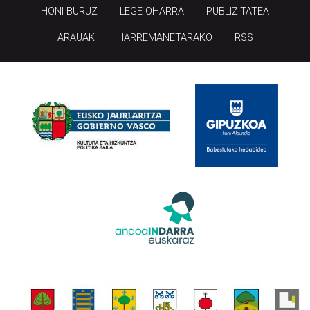
HONI BURUZ
LEGE OHARRA
PUBLIZITATEA
ARAUAK
HARREMANETARAKO
RSS