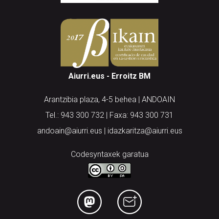
Aiurri.eus - Erroitz BM
Arantzibia plaza, 4-5 behea | ANDOAIN
Tel.: 943 300 732 | Faxa: 943 300 731
andoain@aiurri.eus | idazkaritza@aiurri.eus
Codesyntaxek garatua