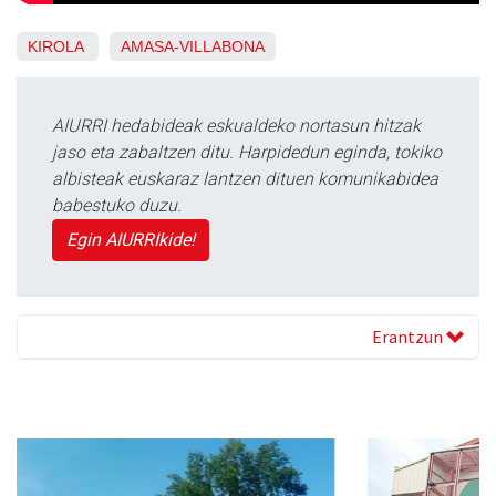
KIROLA
AMASA-VILLABONA
AIURRI hedabideak eskualdeko nortasun hitzak
jaso eta zabaltzen ditu. Harpidedun eginda, tokiko
albisteak euskaraz lantzen dituen komunikabidea
babestuko duzu.
Egin AIURRIkide!
Erantzun