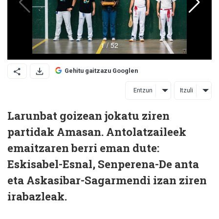
Gehitu gaitzazu Googlen
Entzun
Itzuli
Larunbat goizean jokatu ziren
partidak Amasan. Antolatzaileek
emaitzaren berri eman dute:
Eskisabel-Esnal, Senperena-De anta
eta Askasibar-Sagarmendi izan ziren
irabazleak.