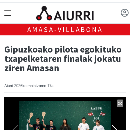
AMASA-VILLABONA
Gipuzkoako pilota egokituko
txapelketaren finalak jokatu
ziren Amasan
Aiurri
2026ko maiatzaren 17a