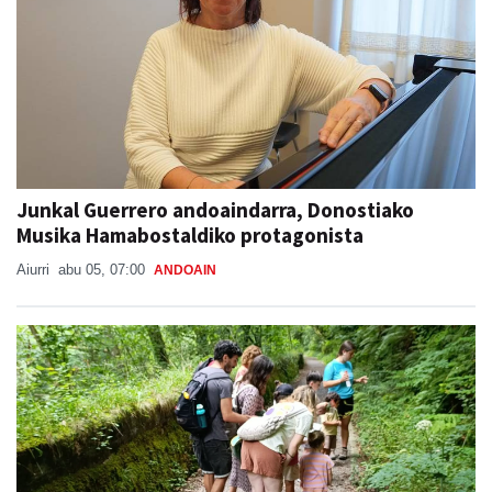
Junkal Guerrero andoaindarra, Donostiako
Musika Hamabostaldiko protagonista
Aiurri
abu 05, 07:00
ANDOAIN