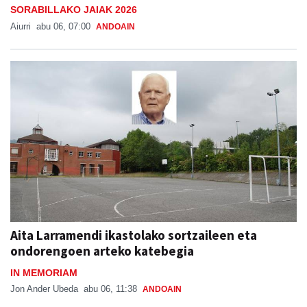
SORABILLAKO JAIAK 2026
Aiurri
abu 06, 07:00
ANDOAIN
Aita Larramendi ikastolako sortzaileen eta
ondorengoen arteko katebegia
IN MEMORIAM
Jon Ander Ubeda
abu 06, 11:38
ANDOAIN