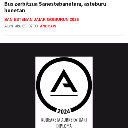
Bus zerbitzua Sanestebanetara, asteburu
honetan
SAN ESTEBAN JAIAK GOIBURUN 2026
Aiurri
abu 05, 07:00
ANDOAIN