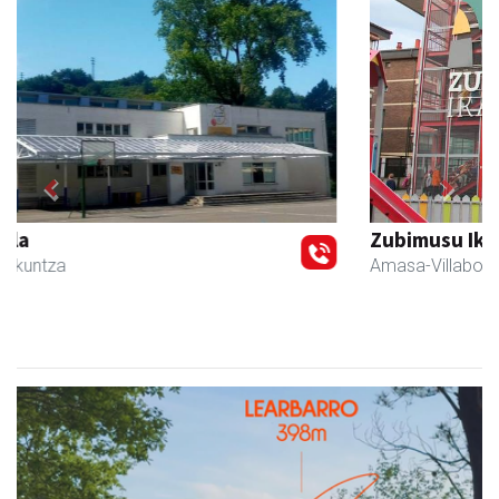
Previous
Next
Zubimusu Ikastola
Amasa-Villabona
- Hezkuntza