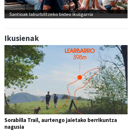
Santioak laburbiltzeko bideo ikusgarria
Ikusienak
Sorabilla Trail, aurtengo jaietako berrikuntza
nagusia