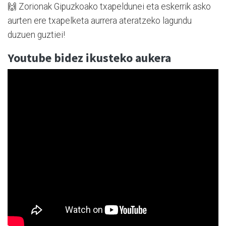
🙌 Zorionak Gipuzkoako txapeldunei eta eskerrik asko
aurten ere txapelketa aurrera ateratzeko lagundu
duzuen guztiei!
Youtube bidez ikusteko aukera