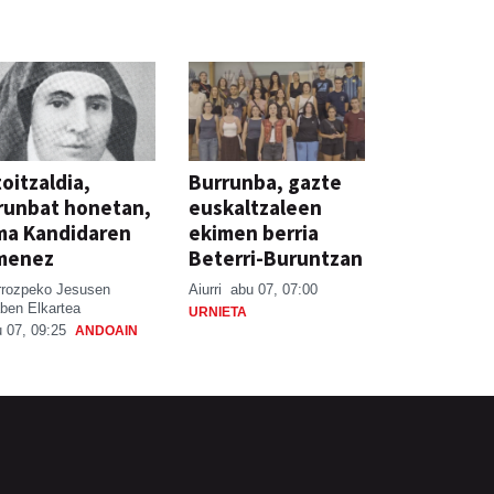
oitzaldia,
Burrunba, gazte
runbat honetan,
euskaltzaleen
ma Kandidaren
ekimen berria
menez
Beterri-Buruntzan
rrozpeko Jesusen
Aiurri
abu 07, 07:00
ben Elkartea
URNIETA
 07, 09:25
ANDOAIN