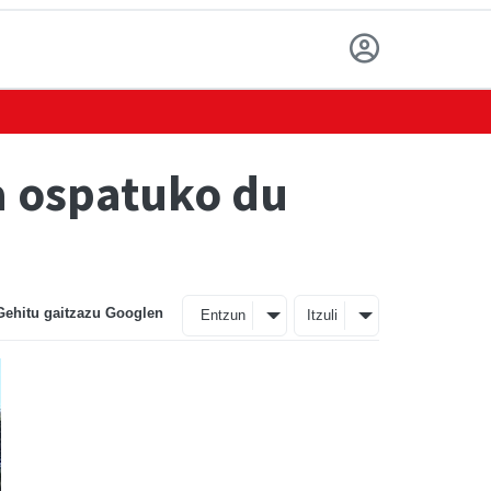
a ospatuko du
Gehitu gaitzazu Googlen
Entzun
Itzuli