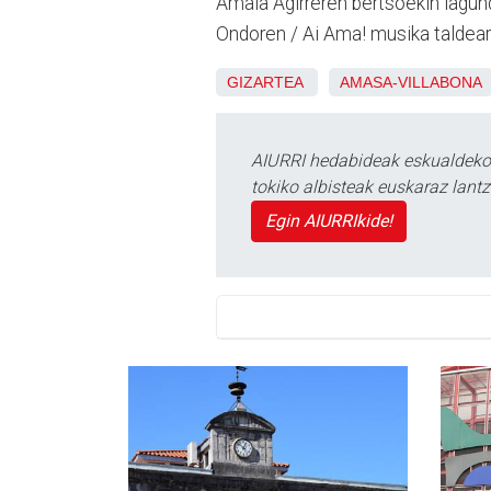
Amaia Agirreren bertsoekin lagun
Ondoren / Ai Ama! musika taldea
GIZARTEA
AMASA-VILLABONA
AIURRI hedabideak eskualdeko n
tokiko albisteak euskaraz lan
Egin AIURRIkide!