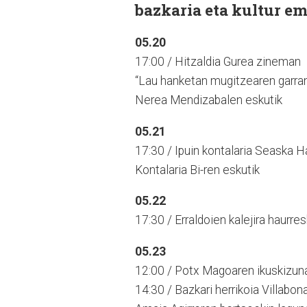
bazkaria eta kultur em
05.20
17:00 / Hitzaldia Gurea zineman
“Lau hanketan mugitzearen garran
Nerea Mendizabalen eskutik
05.21
17:30 / Ipuin kontalaria Seaska 
Kontalaria Bi-ren eskutik
05.22
17:30 / Erraldoien kalejira haurres
05.23
12:00 / Potx Magoaren ikuskizuna
14:30 / Bazkari herrikoia Villabon