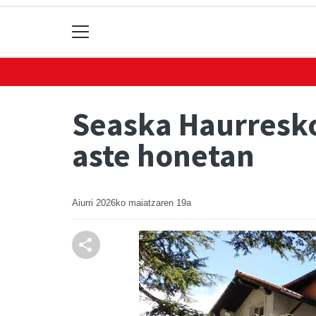
Seaska Haurresko
aste honetan
Aiurri
2026ko maiatzaren 19a