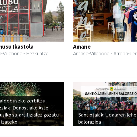
usu Ikastola
Amane
-Villabona
- Hezkuntza
Amasa-Villabona
- Arropa-de
raldebuseko zerbitzu
eziak, Donostiako Aste
siko su-artifizialez gozatu
Santio jaiak: Udalaren lehe
 izateko
balorazioa