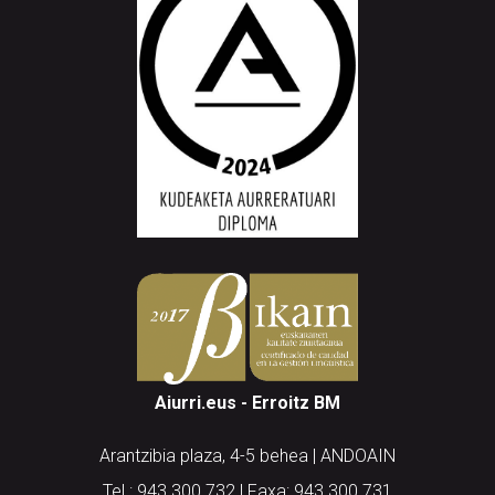
Aiurri.eus - Erroitz BM
Arantzibia plaza, 4-5 behea | ANDOAIN
Tel.: 943 300 732 | Faxa: 943 300 731