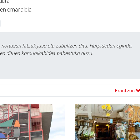
duta
ren emanaldia
ortasun hitzak jaso eta zabaltzen ditu. Harpidedun eginda,
tzen dituen komunikabidea babestuko duzu.
Erantzun