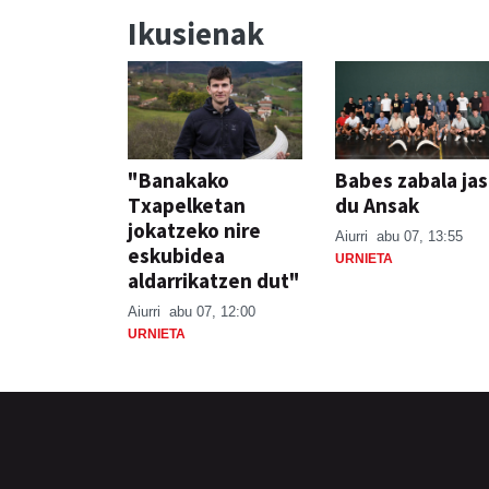
Ikusienak
"Banakako
Babes zabala ja
Txapelketan
du Ansak
jokatzeko nire
Aiurri
abu 07, 13:55
eskubidea
URNIETA
aldarrikatzen dut"
Aiurri
abu 07, 12:00
URNIETA