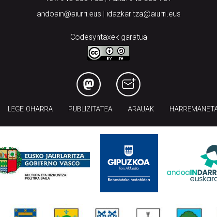
andoain@aiurri.eus | idazkaritza@aiurri.eus
Codesyntaxek garatua
LEGE OHARRA
PUBLIZITATEA
ARAUAK
HARREMANET