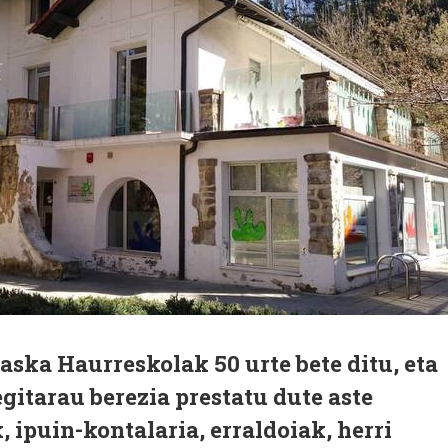
ska Haurreskolak 50 urte bete ditu, eta
gitarau berezia prestatu dute aste
 ipuin-kontalaria, erraldoiak, herri