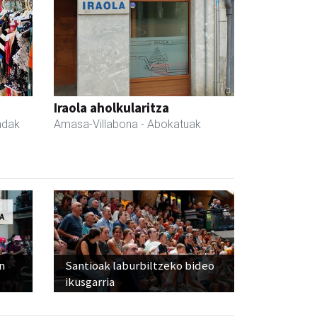
Iraola aholkularitza
ndak
Amasa-Villabona
- Abokatuak
n
Santioak laburbiltzeko bideo
ikusgarria