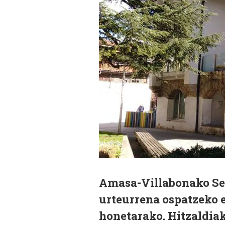
Amasa-Villabonako Sea
urteurrena ospatzeko e
honetarako. Hitzaldiak,