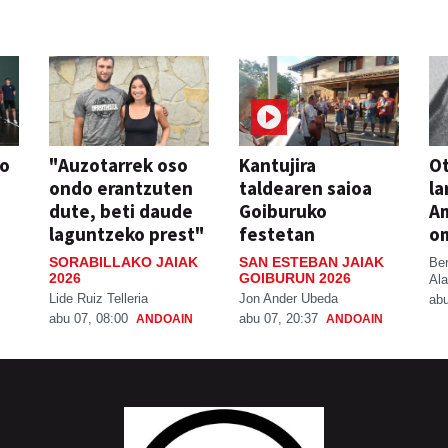
so
"Auzotarrek oso
Kantujira
Ot
ondo erantzuten
taldearen saioa
la
dute, beti daude
Goiburuko
A
laguntzeko prest"
festetan
o
SORABILLAKO JAIAK
SAN ESTEBAN JAIAK
Be
2026
GOIBURUN 2026
Ala
Lide Ruiz Telleria
Jon Ander Ubeda
abu
abu 07, 08:00
abu 07, 20:37
ANDOAIN
ANDOAIN