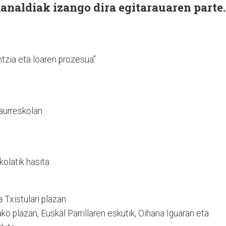
analdiak izango dira egitarauaren parte.
tzia eta loaren prozesua”
Haurreskolan
kolatik hasita
 Txistulari plazan
ako plazan, Euskal Parrillaren eskutik, Oihana Iguaran eta