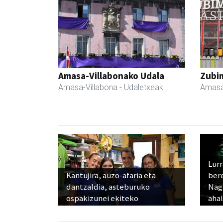
Amasa-Villabonako Udala
Zubim
Amasa-Villabona
- Udaletxeak
Amasa
Lur
Kantujira, auzo-afaria eta
ber
dantzaldia, asteburuko
Nagu
ospakizunei ekiteko
ahal