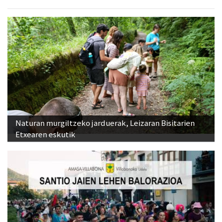
Naturan murgiltzeko jarduerak, Leizaran Bisitarien
Etxearen eskutik