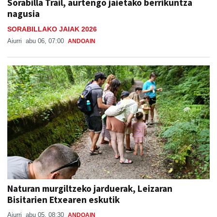
Sorabilla Trail, aurtengo jaietako berrikuntza
nagusia
SORABILLAKO JAIAK 2026
Aiurri
abu 06, 07:00
ANDOAIN
Naturan murgiltzeko jarduerak, Leizaran
Bisitarien Etxearen eskutik
Aiurri
abu 05, 08:30
ANDOAIN