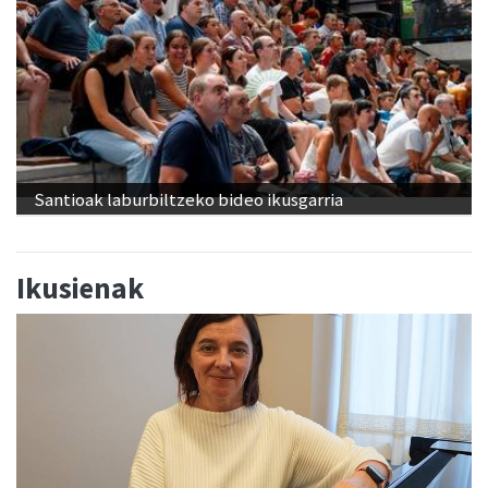
Santioak laburbiltzeko bideo ikusgarria
Ikusienak