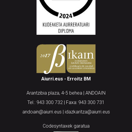
Aiurri.eus - Erroitz BM
Arantzibia plaza, 4-5 behea | ANDOAIN
Tel.: 943 300 732 | Faxa: 943 300 731
andoain@aiurri.eus | idazkaritza@aiurri.eus
Codesyntaxek garatua