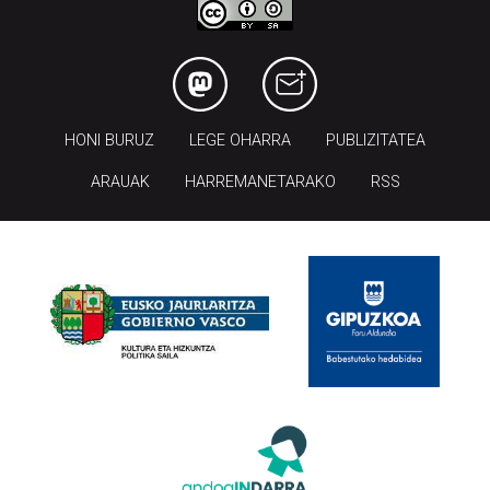
HONI BURUZ
LEGE OHARRA
PUBLIZITATEA
ARAUAK
HARREMANETARAKO
RSS