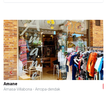
Previous
Next
Amane
Amasa-Villabona
- Arropa-dendak