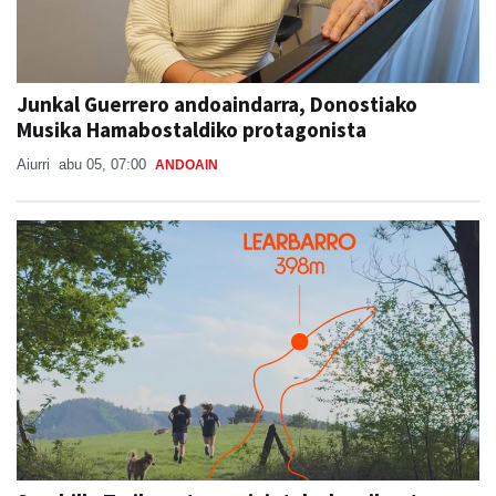
Junkal Guerrero andoaindarra, Donostiako
Musika Hamabostaldiko protagonista
Aiurri
abu 05, 07:00
ANDOAIN