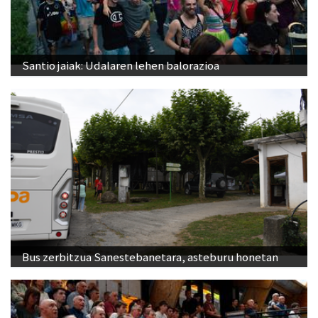
Santio jaiak: Udalaren lehen balorazioa
Bus zerbitzua Sanestebanetara, asteburu honetan