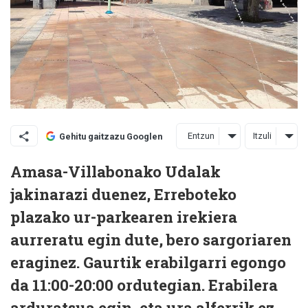
Entzun
Itzuli
Gehitu gaitzazu Googlen
Amasa-Villabonako Udalak
jakinarazi duenez, Erreboteko
plazako ur-parkearen irekiera
aurreratu egin dute, bero sargoriaren
eraginez. Gaurtik erabilgarri egongo
da 11:00-20:00 ordutegian. Erabilera
arduratsua egin, eta ura alferrik ez