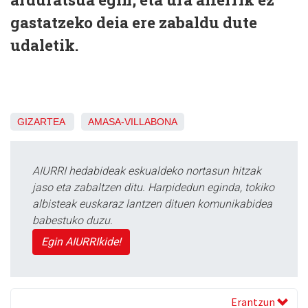
gastatzeko deia ere zabaldu dute
udaletik.
GIZARTEA
AMASA-VILLABONA
AIURRI hedabideak eskualdeko nortasun hitzak
jaso eta zabaltzen ditu. Harpidedun eginda, tokiko
albisteak euskaraz lantzen dituen komunikabidea
babestuko duzu.
Egin AIURRIkide!
Erantzun