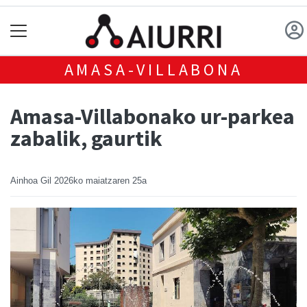
AMASA-VILLABONA
Amasa-Villabonako ur-parkea
zabalik, gaurtik
Ainhoa Gil
2026ko maiatzaren 25a