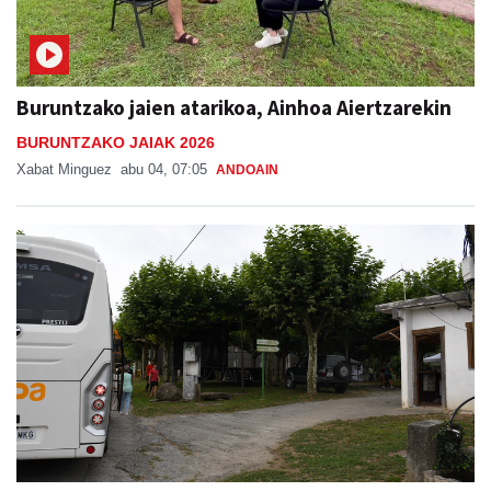
Buruntzako jaien atarikoa, Ainhoa Aiertzarekin
BURUNTZAKO JAIAK 2026
Xabat Minguez
abu 04, 07:05
ANDOAIN