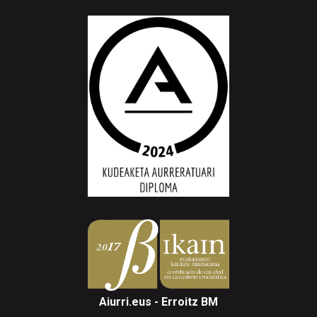
Aiurri.eus - Erroitz BM