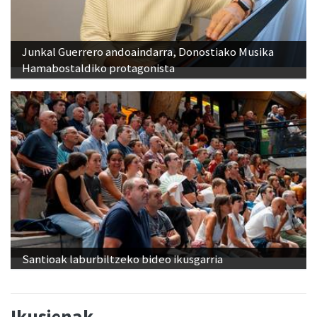
Junkal Guerrero andoaindarra, Donostiako Musika
Hamabostaldiko protagonista
Santioak laburbiltzeko bideo ikusgarria
Ikusienak