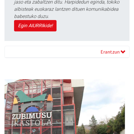
jaso eta zabaltzen ditu. Harpidedun eginda, tokiko
albisteak euskaraz lantzen dituen komunikabidea
babestuko duzu.
Egin AIURRIkide!
Erantzun