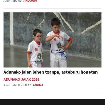
Aiurri
abu 03
ANDOAIN
Adunako jaien lehen txanpa, asteburu honetan
ADUNAKO JAIAK 2026
Aiurri
abu 05, 08:47
ADUNA