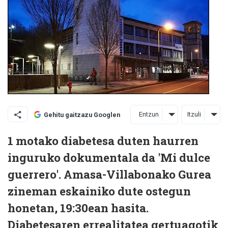
Entzun
Itzuli
Gehitu gaitzazu Googlen
1 motako diabetesa duten haurren
inguruko dokumentala da 'Mi dulce
guerrero'. Amasa-Villabonako Gurea
zineman eskainiko dute ostegun
honetan, 19:30ean hasita.
Diabetesaren errealitatea gertuagotik