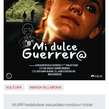
KULTURA
AMASA-VILLABONA
AIURRI hedabideak eskualdeko nortasun hitzak