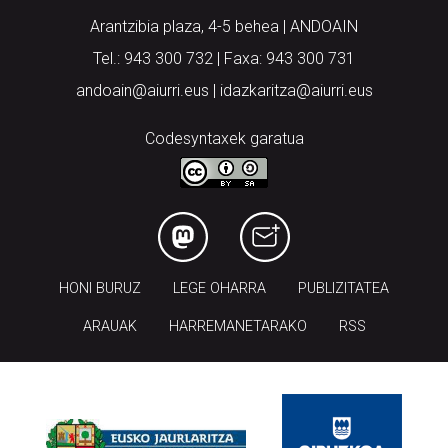
Arantzibia plaza, 4-5 behea | ANDOAIN
Tel.: 943 300 732 | Faxa: 943 300 731
andoain@aiurri.eus | idazkaritza@aiurri.eus
Codesyntaxek garatua
HONI BURUZ
LEGE OHARRA
PUBLIZITATEA
ARAUAK
HARREMANETARAKO
RSS