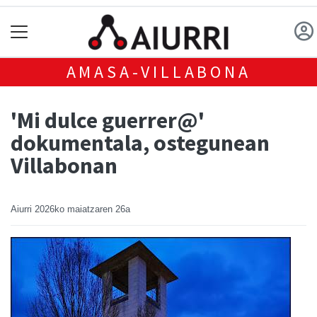
AMASA-VILLABONA
'Mi dulce guerrer@'
dokumentala, ostegunean
Villabonan
Aiurri
2026ko maiatzaren 26a