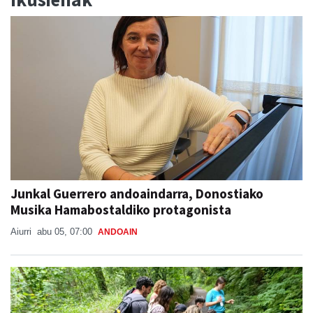
Junkal Guerrero andoaindarra, Donostiako
Musika Hamabostaldiko protagonista
Aiurri
abu 05, 07:00
ANDOAIN