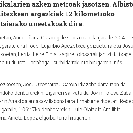
kalarien azken metroak jasotzen. Albist
aitezkeen argazkiak 12 kilometroko
tsierako uneetakoak dira.
tan, Ander Iñarra Olaziregi lezoarra izan da garaile, 2:04:11
ugaratu dira Hodei Lujanbio Apezetxea goizuetarra eta Jos
etan, berriz, Leire Elola Izagirre tolosarrak jantzi du txape
itu du Irati Larrañaga usurbildarrak, eta hirugarren Inés
ezkoetan, Josu Urrestarazu Garcia idiazabaldarra izan da
ndoko denborarekin. Bigarren sailkatu da Jokin Tolosa Zabal
Garin Arrastoa amasa-villabonatarra. Emakumezkoetan, Rebe
garaile, 1:06:47ko denborarekin. Jule Olaizola Amilibia
ria Arrieta Lopez elgoibartarra hirugarren.