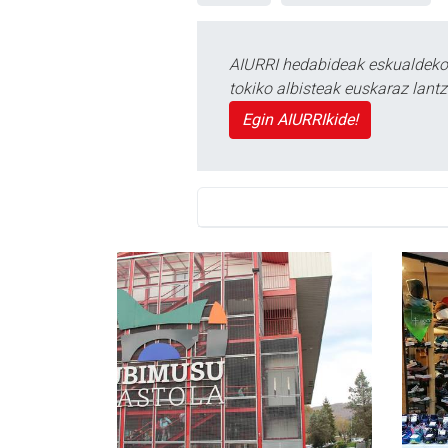
AIURRI hedabideak eskualdeko n
tokiko albisteak euskaraz lan
Egin AIURRIkide!