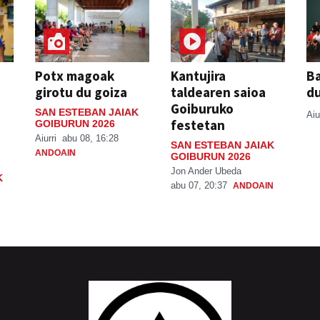
Potx magoak
Kantujira
Ba
girotu du goiza
taldearen saioa
d
Goiburuko
SAN ESTEBAN JAIAK
Aiu
festetan
GOIBURUN 2026
Aiurri
abu 08, 16:28
SAN ESTEBAN JAIAK
ANDOAIN
GOIBURUN 2026
Jon Ander Ubeda
K
abu 07, 20:37
ANDOAIN