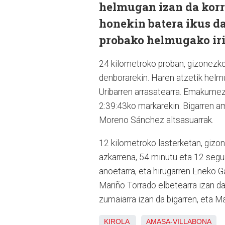
helmugan izan da korri
honekin batera ikus d
probako helmugako iri
24 kilometroko proban, gizonezkoe
denborarekin. Haren atzetik helm
Uribarren arrasatearra. Emakumezko
2:39:43ko markarekin. Bigarren ama
Moreno Sánchez altsasuarrak.
12 kilometroko lasterketan, gizon
azkarrena, 54 minutu eta 12 segu
anoetarra, eta hirugarren Eneko 
Mariño Torrado elbetearra izan da 
zumaiarra izan da bigarren, eta Ma
KIROLA
AMASA-VILLABONA