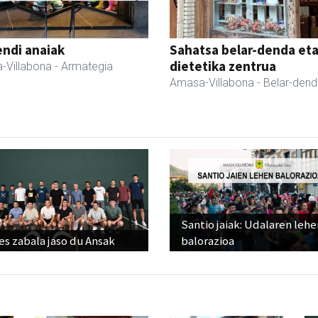
ndi anaiak
Sahatsa belar-denda et
dietetika zentrua
-Villabona
- Armategia
Amasa-Villabona
- Belar-den
Santio jaiak: Udalaren lehe
s zabala jaso du Ansak
balorazioa