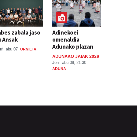
bes zabala jaso
Adinekoei
u Ansak
omenaldia
Adunako plazan
rri
abu 07
URNIETA
ADUNAKO JAIAK 2026
Joni
abu 08, 21:30
ADUNA