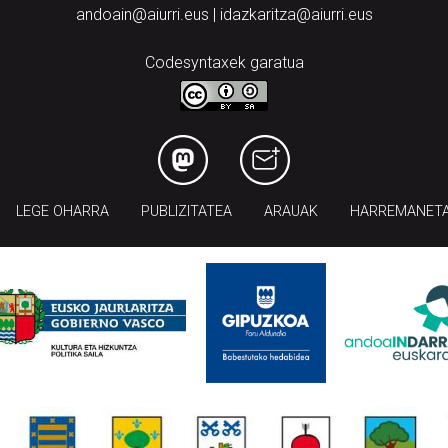
andoain@aiurri.eus | idazkaritza@aiurri.eus
Codesyntaxek garatua
LEGE OHARRA
PUBLIZITATEA
ARAUAK
HARREMANET