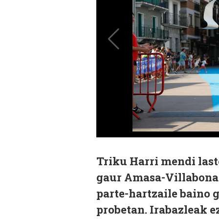
Triku Harri mendi last
gaur Amasa-Villabonan
parte-hartzaile baino 
probetan. Irabazleak e