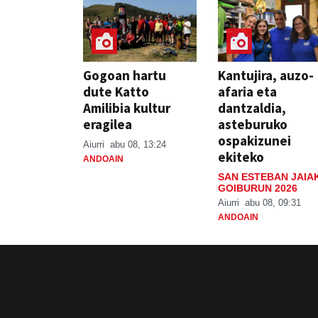
Gogoan hartu
Kantujira, auzo-
dute Katto
afaria eta
Amilibia kultur
dantzaldia,
eragilea
asteburuko
ospakizunei
Aiurri
abu 08, 13:24
ekiteko
ANDOAIN
SAN ESTEBAN JAIA
GOIBURUN 2026
Aiurri
abu 08, 09:31
ANDOAIN