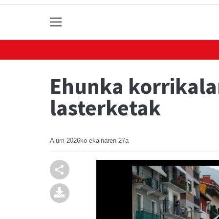
Ehunka korrikalar
lasterketak
Aiurri
2026ko ekainaren 27a