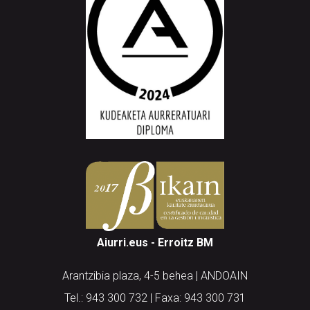
Aiurri.eus - Erroitz BM
Arantzibia plaza, 4-5 behea | ANDOAIN
Tel.: 943 300 732 | Faxa: 943 300 731