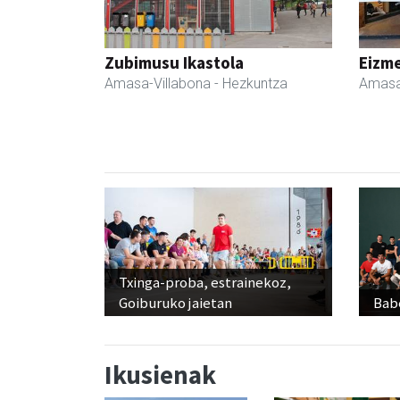
Zubimusu Ikastola
Eizme
Amasa-Villabona
- Hezkuntza
Amasa
Txinga-proba, estrainekoz,
Goiburuko jaietan
Babe
Ikusienak