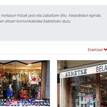
ortasun hitzak jaso eta zabaltzen ditu. Harpidedun eginda,
tzen dituen komunikabidea babestuko duzu.
Erantzun