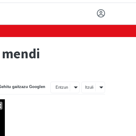
i mendi
Gehitu gaitzazu Googlen
Entzun
Itzuli