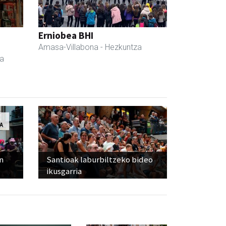
a
Erniobea BHI
Amasa-Villabona
- Hezkuntza
da
n
Santioak laburbiltzeko bideo
ikusgarria