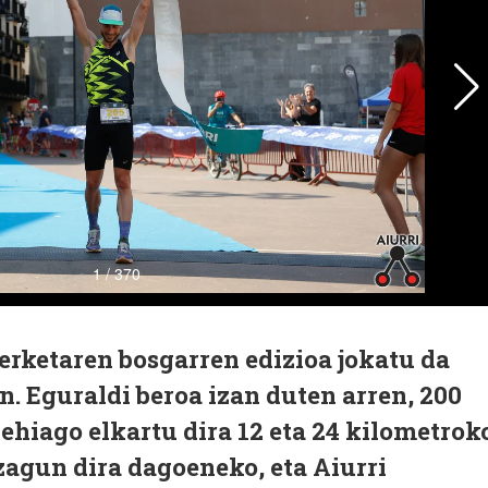
erketaren bosgarren edizioa jokatu da
. Eguraldi beroa izan duten arren, 200
gehiago elkartu dira 12 eta 24 kilometrok
zagun dira dagoeneko, eta Aiurri