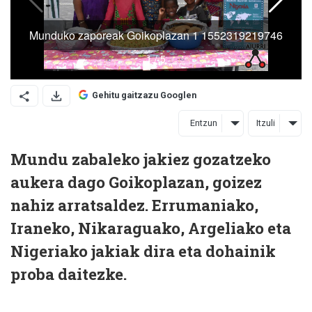
Gehitu gaitzazu Googlen
Entzun
Itzuli
Mundu zabaleko jakiez gozatzeko
aukera dago Goikoplazan, goizez
nahiz arratsaldez. Errumaniako,
Iraneko, Nikaraguako, Argeliako eta
Nigeriako jakiak dira eta dohainik
proba daitezke.