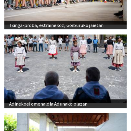
Txinga-proba, estrainekoz, Goiburuko jaietan
Adinekoei omenaldia Adunako plazan