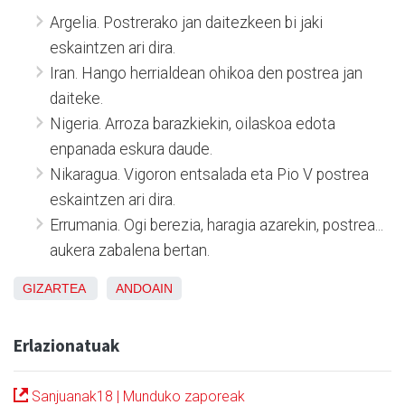
Argelia. Postrerako jan daitezkeen bi jaki
eskaintzen ari dira.
Iran. Hango herrialdean ohikoa den postrea jan
daiteke.
Nigeria. Arroza barazkiekin, oilaskoa edota
enpanada eskura daude.
Nikaragua. Vigoron entsalada eta Pio V postrea
eskaintzen ari dira.
Errumania. Ogi berezia, haragia azarekin, postrea...
aukera zabalena bertan.
GIZARTEA
ANDOAIN
Erlazionatuak
Sanjuanak18 | Munduko zaporeak