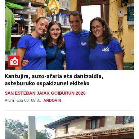
Kantujira, auzo-afaria eta dantzaldia,
asteburuko ospakizunei ekiteko
SAN ESTEBAN JAIAK GOIBURUN 2026
Aiurri
abu 08, 09:31
ANDOAIN