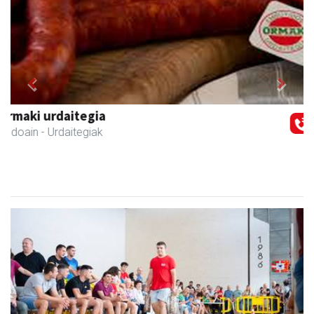
Previous
Next
Karrika auto konponketa
Andoain
- Auto konponketak