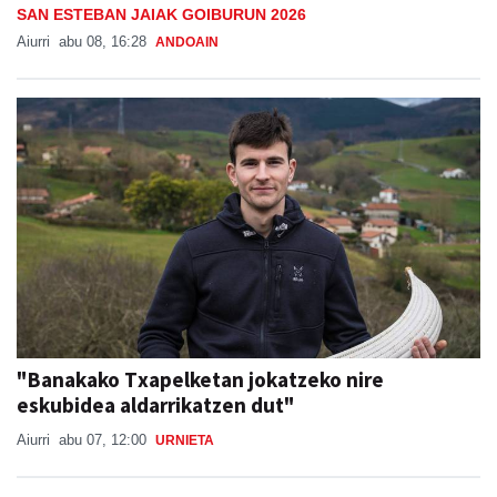
SAN ESTEBAN JAIAK GOIBURUN 2026
Aiurri
abu 08, 16:28
ANDOAIN
"Banakako Txapelketan jokatzeko nire
eskubidea aldarrikatzen dut"
Aiurri
abu 07, 12:00
URNIETA