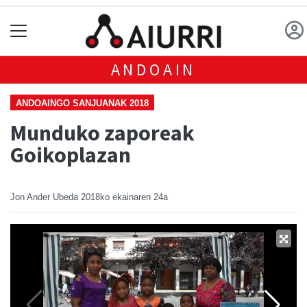
ANDOAIN
ANDOAINGO SANJUANAK 2018
Munduko zaporeak
Goikoplazan
Jon Ander Ubeda
2018ko ekainaren 24a