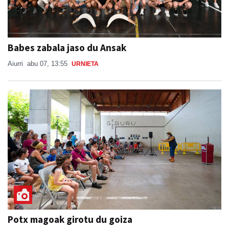
Babes zabala jaso du Ansak
Aiurri
abu 07, 13:55
URNIETA
Potx magoak girotu du goiza