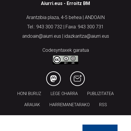
Aiurri.eus - Erroitz BM
Arantzibia plaza, 4-5 behea | ANDOAIN
Tel.: 943 300 732 | Faxa: 943 300 731
andoain@aiurri.eus | idazkaritza@aiurri.eus
Codesyntaxek garatua
HONI BURUZ
LEGE OHARRA
PUBLIZITATEA
ARAUAK
HARREMANETARAKO
RSS