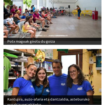
Potx magoak girotu du goiza
Kantujira, auzo-afaria eta dantzaldia, asteburuko
ospakizunei ekiteko