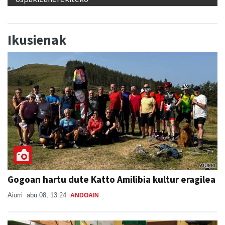
Ikusienak
Gogoan hartu dute Katto Amilibia kultur eragilea
Aiurri
abu 08, 13:24
ANDOAIN