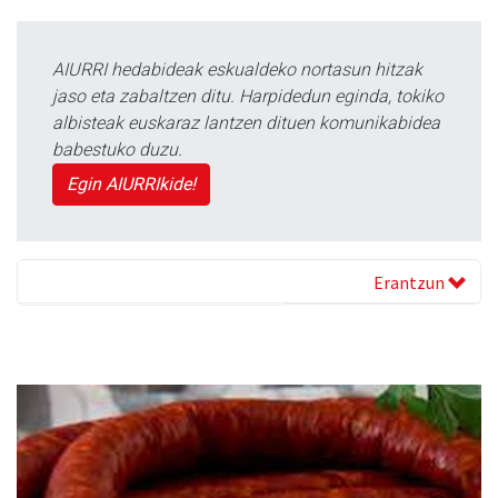
AIURRI hedabideak eskualdeko nortasun hitzak
jaso eta zabaltzen ditu. Harpidedun eginda, tokiko
albisteak euskaraz lantzen dituen komunikabidea
babestuko duzu.
Egin AIURRIkide!
Erantzun