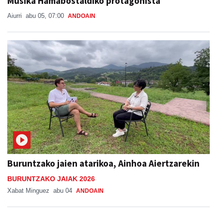
Musika Hamabostaldiko protagonista
Aiurri
abu 05, 07:00
ANDOAIN
Buruntzako jaien atarikoa, Ainhoa Aiertzarekin
BURUNTZAKO JAIAK 2026
Xabat Minguez
abu 04
ANDOAIN