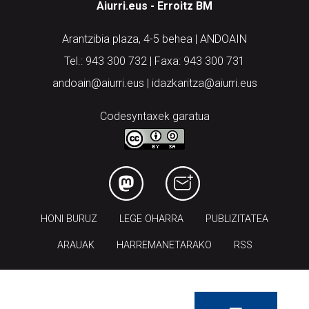
Aiurri.eus - Erroitz BM
Arantzibia plaza, 4-5 behea | ANDOAIN
Tel.: 943 300 732 | Faxa: 943 300 731
andoain@aiurri.eus | idazkaritza@aiurri.eus
Codesyntaxek garatua
HONI BURUZ
LEGE OHARRA
PUBLIZITATEA
ARAUAK
HARREMANETARAKO
RSS