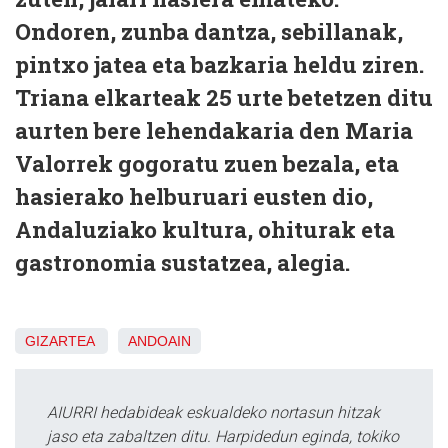
Ondoren, zunba dantza, sebillanak,
pintxo jatea eta bazkaria heldu ziren.
Triana elkarteak 25 urte betetzen ditu
aurten bere lehendakaria den Maria
Valorrek gogoratu zuen bezala, eta
hasierako helburuari eusten dio,
Andaluziako kultura, ohiturak eta
gastronomia sustatzea, alegia.
GIZARTEA
ANDOAIN
AIURRI hedabideak eskualdeko nortasun hitzak
jaso eta zabaltzen ditu. Harpidedun eginda, tokiko