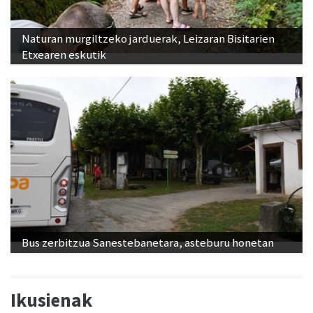
Naturan murgiltzeko jarduerak, Leizaran Bisitarien
Etxearen eskutik
Bus zerbitzua Sanestebanetara, asteburu honetan
Ikusienak