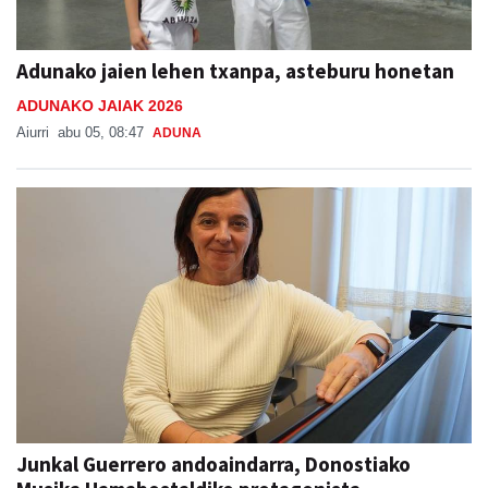
Adunako jaien lehen txanpa, asteburu honetan
ADUNAKO JAIAK 2026
Aiurri
abu 05, 08:47
ADUNA
Junkal Guerrero andoaindarra, Donostiako