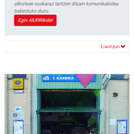
albisteak euskaraz lantzen dituen komunikabidea
babestuko duzu.
Egin AIURRIkide!
Erantzun