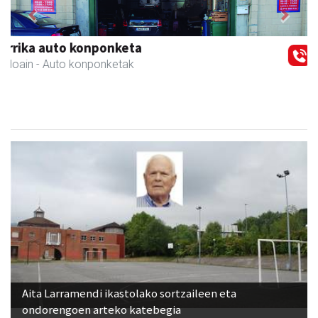
Previous
Next
Ormaki urdaitegia
Andoain
- Urdaitegiak
Aita Larramendi ikastolako sortzaileen eta
ondorengoen arteko katebegia