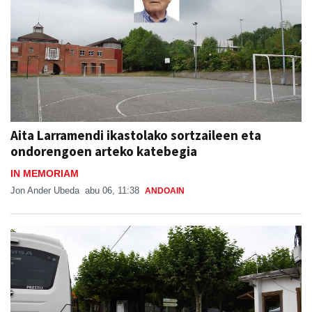
Aita Larramendi ikastolako sortzaileen eta
ondorengoen arteko katebegia
IN MEMORIAM
Jon Ander Ubeda
abu 06, 11:38
ANDOAIN