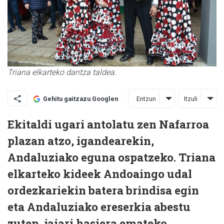
Triana elkarteko dantza taldea.
Entzun
Itzuli
Gehitu gaitzazu Googlen
Ekitaldi ugari antolatu zen Nafarroa
plazan atzo, igandearekin,
Andaluziako eguna ospatzeko. Triana
elkarteko kideek Andoaingo udal
ordezkariekin batera brindisa egin
eta Andaluziako ereserkia abestu
zuten, jaiari hasiera emateko.