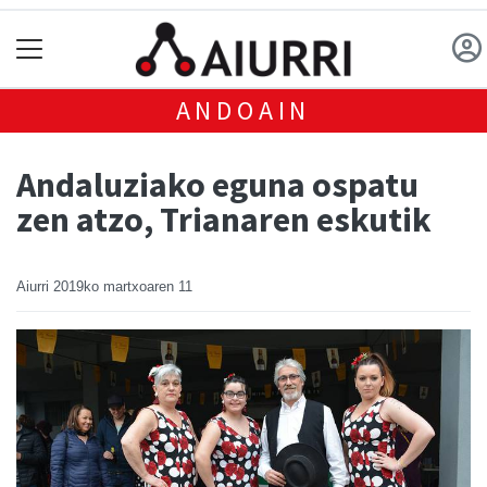
ANDOAIN
Andaluziako eguna ospatu
zen atzo, Trianaren eskutik
Aiurri
2019ko martxoaren 11