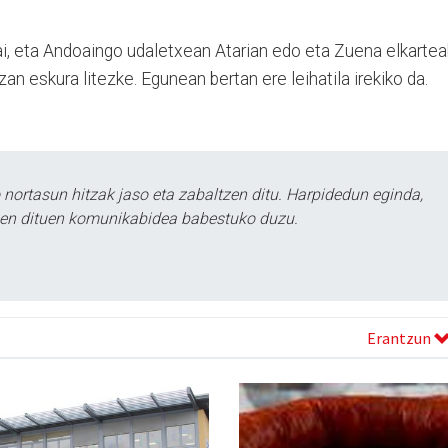
lgai, eta Andoaingo udaletxean Atarian edo eta Zuena elkartea
n eskura litezke. Egunean bertan ere leihatila irekiko da.
ortasun hitzak jaso eta zabaltzen ditu. Harpidedun eginda,
tzen dituen komunikabidea babestuko duzu.
Erantzun