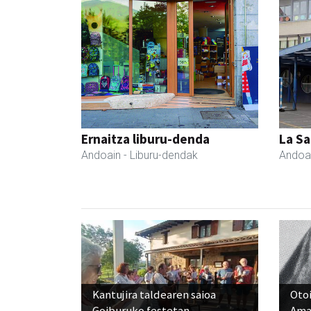
Ernaitza liburu-denda
La Sa
Andoain
- Liburu-dendak
Andoa
Kantujira taldearen saioa
Otoi
Goiburuko festetan
Ama