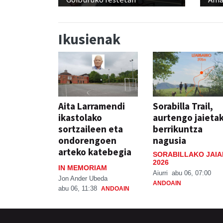
Ikusienak
Aita Larramendi
Sorabilla Trail,
ikastolako
aurtengo jaieta
sortzaileen eta
berrikuntza
ondorengoen
nagusia
arteko katebegia
SORABILLAKO JAIA
2026
IN MEMORIAM
Aiurri
abu 06, 07:00
Jon Ander Ubeda
ANDOAIN
abu 06, 11:38
ANDOAIN