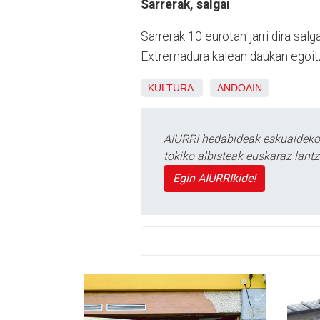
Sarrerak, salgai
Sarrerak 10 eurotan jarri dira sa
Extremadura kalean daukan egoitza
KULTURA
ANDOAIN
AIURRI hedabideak eskualdeko n
tokiko albisteak euskaraz lan
Egin AIURRIkide!