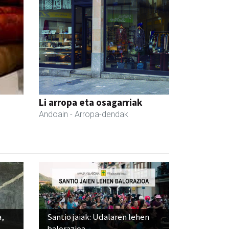
Li arropa eta osagarriak
Andoain
- Arropa-dendak
a,
Santio jaiak: Udalaren lehen
balorazioa