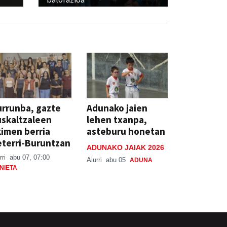
rrunba, gazte
Adunako jaien
skaltzaleen
lehen txanpa,
imen berria
asteburu honetan
terri-Buruntzan
ADUNAKO JAIAK 2026
rri
abu 07, 07:00
Aiurri
abu 05
ADUNA
NIETA