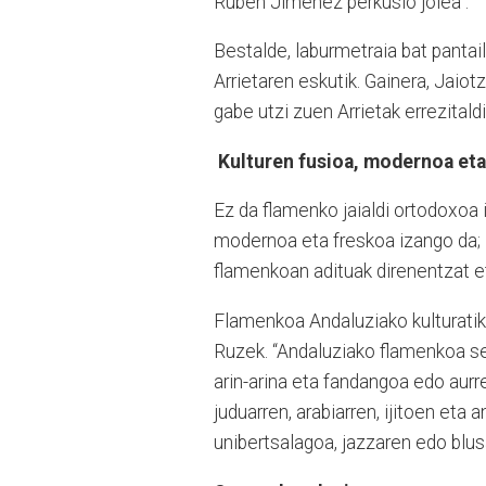
Ruben Jimenez perkusio jolea”.
Bestalde, laburmetraia bat pantai
Arrietaren eskutik. Gainera, Jaiot
gabe utzi zuen Arrietak errezital
Kulturen fusioa, modernoa eta
Ez da flamenko jaialdi ortodoxoa i
modernoa eta freskoa izango da; iz
flamenkoan adituak direnentzat e
Flamenkoa Andaluziako kulturatik
Ruzek. “Andaluziako flamenkoa se
arin-arina eta fandangoa edo aurr
juduarren, arabiarren, ijitoen eta
unibertsalagoa, jazzaren edo blus