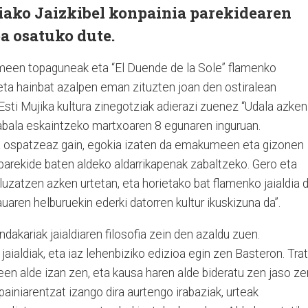
ako Jaizkibel konpainia parekidearen
oa osatuko dute.
een topaguneak eta “El Duende de la Sole” flamenko
, eta hainbat azalpen eman zituzten joan den ostiralean
 Esti Mujika kultura zinegotziak adierazi zuenez “Udala azken
zabala eskaintzeko martxoaren 8 egunaren inguruan.
ospatzeaz gain, egokia izaten da emakumeen eta gizonen
parekide baten aldeko aldarrikapenak zabaltzeko. Gero eta
uzatzen azken urtetan, eta horietako bat flamenko jaialdia d
uaren helburuekin ederki datorren kultur ikuskizuna da”.
akariak jaialdiaren filosofia zein den azaldu zuen.
ialdiak, eta iaz lehenbiziko edizioa egin zen Basteron. Tra
en alde izan zen, eta kausa haren alde bideratu zen jaso ze
painiarentzat izango dira aurtengo irabaziak, urteak