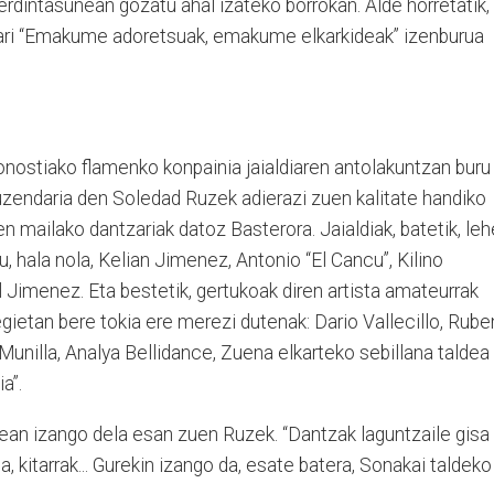
dintasunean gozatu ahal izateko borrokan. Alde horretatik,
diari “Emakume adoretsuak, emakume elkarkideak” izenburua
onostiako flamenko konpainia jaialdiaren antolakuntzan buru
 zuzendaria den Soledad Ruzek adierazi zuen kalitate handiko
hen mailako dantzariak datoz Basterora. Jaialdiak, batetik, le
, hala nola, Kelian Jimenez, Antonio “El Cancu”, Kilino
Jimenez. Eta bestetik, gertukoak diren artista amateurrak
gietan bere tokia ere merezi dutenak: Dario Vallecillo, Rube
unilla, Analya Bellidance, Zuena elkarteko sebillana taldea
a”.
an izango dela esan zuen Ruzek. “Dantzak laguntzaile gisa
, kitarrak... Gurekin izango da, esate batera, Sonakai taldeko