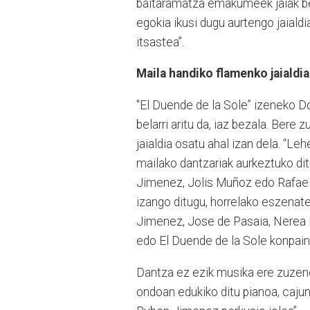
baitaramatza emakumeek jaiak ber
egokia ikusi dugu aurtengo jaial
itsastea”.
Maila handiko flamenko jaialdia
"El Duende de la Sole” izeneko D
belarri aritu da, iaz bezala. Bere
jaialdia osatu ahal izan dela. “Le
mailako dantzariak aurkeztuko ditu
Jimenez, Jolis Muñoz edo Rafael 
izango ditugu, horrelako eszenate
Jimenez, Jose de Pasaia, Nerea M
edo El Duende de la Sole konpaini
Dantza ez ezik musika ere zuzene
ondoan edukiko ditu pianoa, cajuna