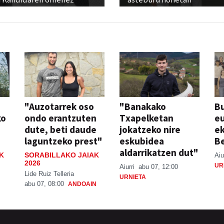
"Auzotarrek oso
"Banakako
Bu
ko
ondo erantzuten
Txapelketan
eu
dute, beti daude
jokatzeko nire
ek
laguntzeko prest"
eskubidea
Be
aldarrikatzen dut"
K
SORABILLAKO JAIAK
Aiu
2026
UR
Aiurri
abu 07, 12:00
Lide Ruiz Telleria
URNIETA
abu 07, 08:00
ANDOAIN