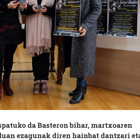
ospatuko da Basteron bihar, martxoaren
uan ezagunak diren hainbat dantzari et