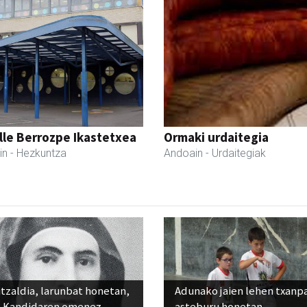
lle Berrozpe Ikastetxea
Ormaki urdaitegia
in
- Hezkuntza
Andoain
- Urdaitegiak
tzaldia, larunbat honetan,
Adunako jaien lehen txanp
 Kandidaren omenez
asteburu honetan