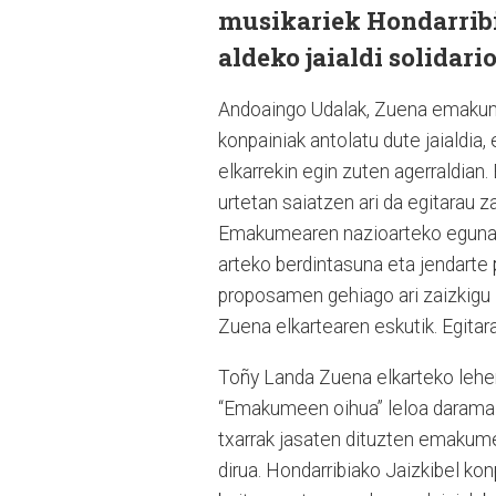
musikariek Hondarribi
aldeko jaialdi solidari
Andoaingo Udalak, Zuena emakum
konpainiak antolatu dute jaialdia
elkarrekin egin zuten agerraldian.
urtetan saiatzen ari da egitarau 
Emakumearen nazioarteko eguna 
arteko berdintasuna eta jendarte 
proposamen gehiago ari zaizkigu l
Zuena elkartearen eskutik. Egitara
Toñy Landa Zuena elkarteko lehend
“Emakumeen oihua” leloa darama ja
txarrak jasaten dituzten emakume
dirua. Hondarribiako Jaizkibel kon