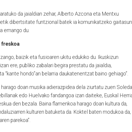
laratuko da jaialdian zehar, Alberto Azcona eta Mentxu
zetik dibertsitate funtzional batek ia komunikatzeko gaitasun
dia emango du.
 freskoa
zango, baizik eta fusioaren ukitu edukiko du. Ikuskizun
an ere, publiko zabalari begira prestatu da jaialdia,
ta “kante hondo”an belarria daukatenentzat baino gehiago”.
 harago doan musika adierazpidea dela ziurtatu zuen Soled
billanak edo Huelvako fandangoa izan daiteke, Euskal Herri
eskua den bezala. Baina flamenkoa harago doan kultura da,
 andaluziarren kulturen batuketa da. Koktel baten modukoa da,
aren parekoa”.