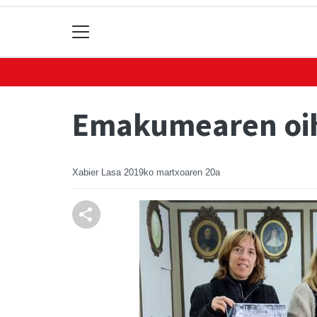
Emakumearen oihu
Xabier Lasa
2019ko martxoaren 20a