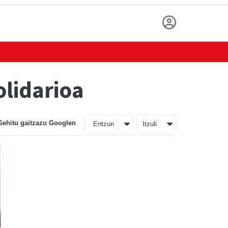
lidarioa
Gehitu gaitzazu Googlen
Entzun
Itzuli