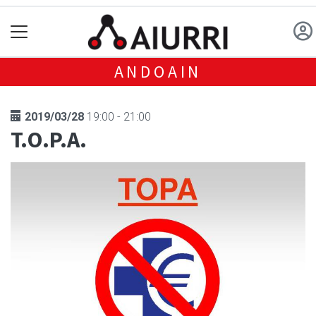
ANDOAIN
2019/03/28
19:00 - 21:00
T.O.P.A.