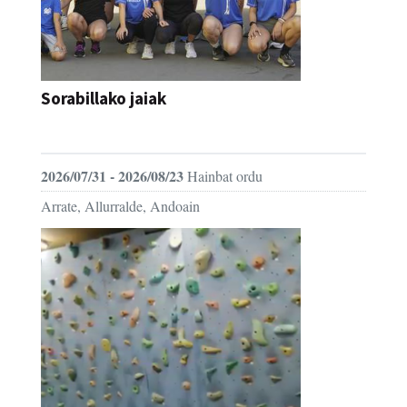
Sorabillako jaiak
FESTAK
2026/07/31 - 2026/08/23
Hainbat ordu
Arrate, Allurralde, Andoain