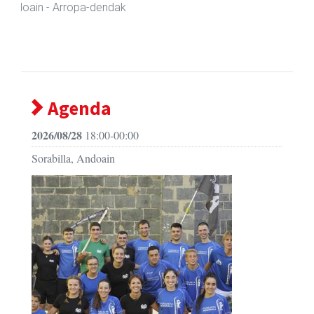
Andoain
- Ile-apaindegiak
Agenda
2026/08/28
18:00-00:00
Sorabilla, Andoain