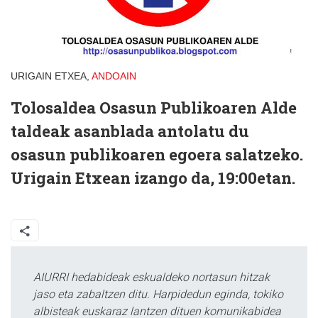
URIGAIN ETXEA,
ANDOAIN
Tolosaldea Osasun Publikoaren Alde
taldeak asanblada antolatu du
osasun publikoaren egoera salatzeko.
Urigain Etxean izango da, 19:00etan.
AIURRI hedabideak eskualdeko nortasun hitzak
jaso eta zabaltzen ditu. Harpidedun eginda, tokiko
albisteak euskaraz lantzen dituen komunikabidea