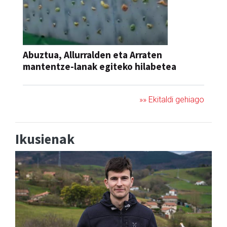
Abuztua, Allurralden eta Arraten
mantentze-lanak egiteko hilabetea
»» Ekitaldi gehiago
Ikusienak