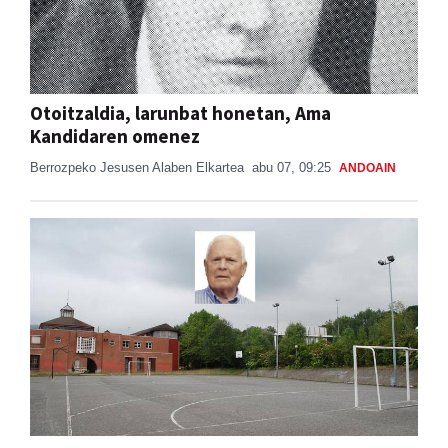
Otoitzaldia, larunbat honetan, Ama
Kandidaren omenez
Berrozpeko Jesusen Alaben Elkartea
abu 07, 09:25
ANDOAIN