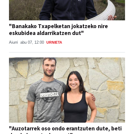
"Banakako Txapelketan jokatzeko nire
eskubidea aldarrikatzen dut"
Aiurri
abu 07, 12:00
URNIETA
"Auzotarrek oso ondo erantzuten dute, beti