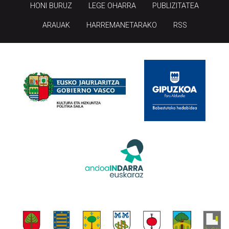
HONI BURUZ
LEGE OHARRA
PUBLIZITATEA
ARAUAK
HARREMANETARAKO
RSS