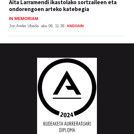
Aita Larramendi ikastolako sortzaileen eta
ondorengoen arteko katebegia
IN MEMORIAM
Jon Ander Ubeda
abu 06, 11:38
ANDOAIN