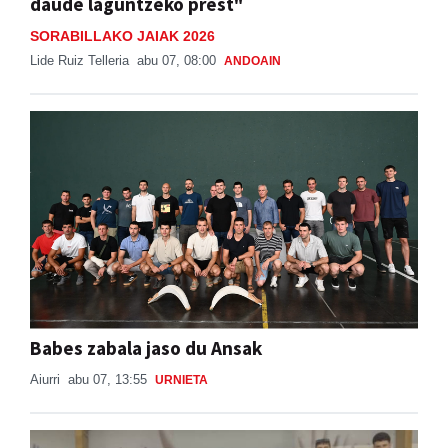
daude laguntzeko prest"
SORABILLAKO JAIAK 2026
Lide Ruiz Telleria
abu 07, 08:00
ANDOAIN
Babes zabala jaso du Ansak
Aiurri
abu 07, 13:55
URNIETA