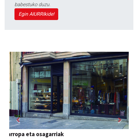
babestuko duzu.
Egin AIURRIkide!
Previous
Next
Adats ileapaindegi eta estetika