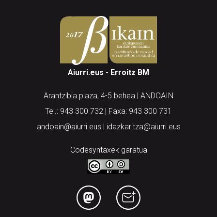
Aiurri.eus - Erroitz BM
Arantzibia plaza, 4-5 behea | ANDOAIN
Tel.: 943 300 732 | Faxa: 943 300 731
andoain@aiurri.eus | idazkaritza@aiurri.eus
Codesyntaxek garatua