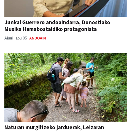
Junkal Guerrero andoaindarra, Donostiako
Musika Hamabostaldiko protagonista
Aiurri
abu 05
ANDOAIN
Naturan murgiltzeko jarduerak, Leizaran