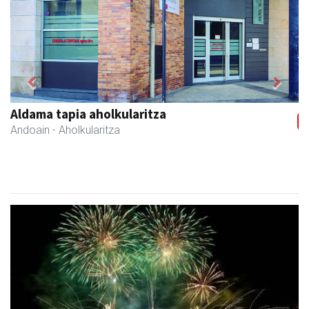
Previous
Next
Aldama tapia aholkularitza
Andoain
- Aholkularitza