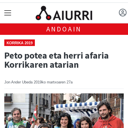
ANDOAIN
KORRIKA 2019
Peto potea eta herri afaria
Korrikaren atarian
Jon Ander Ubeda
2019ko martxoaren 27a