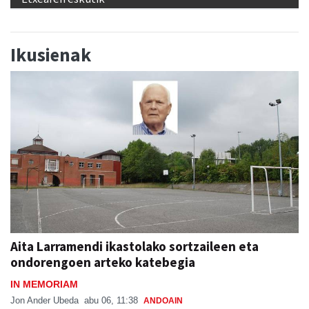
Ikusienak
Aita Larramendi ikastolako sortzaileen eta
ondorengoen arteko katebegia
IN MEMORIAM
Jon Ander Ubeda
abu 06, 11:38
ANDOAIN