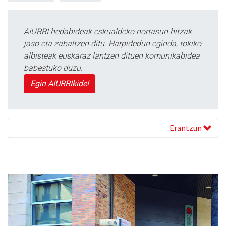
AIURRI hedabideak eskualdeko nortasun hitzak
jaso eta zabaltzen ditu. Harpidedun eginda, tokiko
albisteak euskaraz lantzen dituen komunikabidea
babestuko duzu.
Egin AIURRIkide!
Erantzun