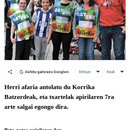
Entzun
Itzuli
Gehitu gaitzazu Googlen
Herri afaria antolatu du Korrika
Batzordeak, eta txartelak apirilaren 7ra
arte salgai egongo dira.
Peto-potea apirilaren 4an