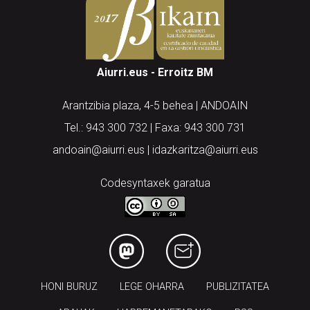
Aiurri.eus - Erroitz BM
Arantzibia plaza, 4-5 behea | ANDOAIN
Tel.: 943 300 732 | Faxa: 943 300 731
andoain@aiurri.eus | idazkaritza@aiurri.eus
Codesyntaxek garatua
HONI BURUZ
LEGE OHARRA
PUBLIZITATEA