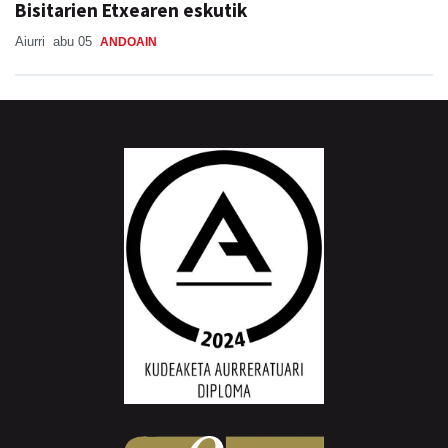
Bisitarien Etxearen eskutik
Aiurri
abu 05
ANDOAIN