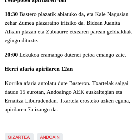
18:30
Bastero plazatik abiatuko da, eta Kale Nagusian
zehar Zumea plazaraino iritsiko da. Bidean Juanita
Alkain plazan eta Zubiaurre etxearen parean geldialdiak
egingo dituzte.
20:00
Lekukoa eramango dutenei petoa emango zaie.
Herri afaria apirilaren 12an
Korrika afaria antolatu dute Basteron. Txartelak salgai
daude 15 eurotan, Andoaingo AEK euskaltegian eta
Ernaitza Liburudendan. Txartela erosteko azken eguna,
apirilaren 7a izango da.
GIZARTEA
ANDOAIN