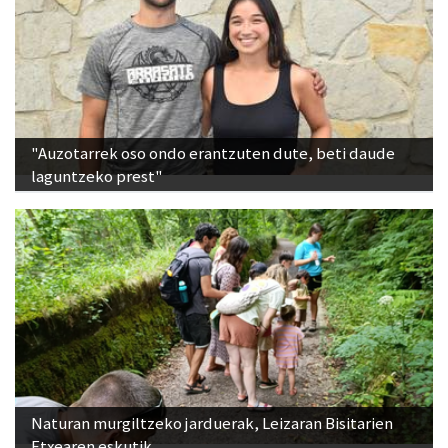
"Auzotarrek oso ondo erantzuten dute, beti daude
laguntzeko prest"
Naturan murgiltzeko jarduerak, Leizaran Bisitarien
Etxearen eskutik