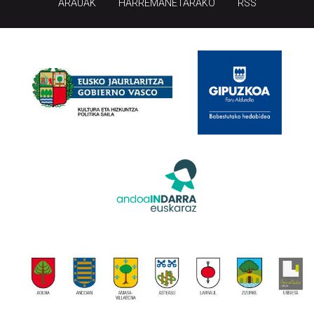
ARAUAK
HARREMANETARAKO
RSS