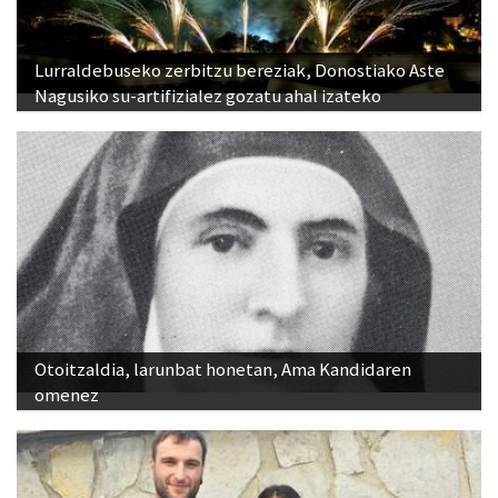
Lurraldebuseko zerbitzu bereziak, Donostiako Aste
Nagusiko su-artifizialez gozatu ahal izateko
Otoitzaldia, larunbat honetan, Ama Kandidaren
omenez