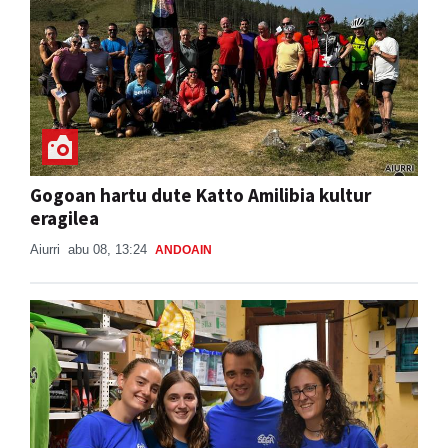
Gogoan hartu dute Katto Amilibia kultur
eragilea
Aiurri
abu 08, 13:24
ANDOAIN