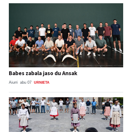
Babes zabala jaso du Ansak
Aiurri
abu 07
URNIETA