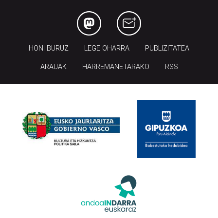
HONI BURUZ
LEGE OHARRA
PUBLIZITATEA
ARAUAK
HARREMANETARAKO
RSS