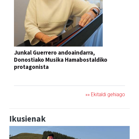
Junkal Guerrero andoaindarra,
Donostiako Musika Hamabostaldiko
protagonista
KONTZERTUA
»» Ekitaldi gehiago
Ikusienak