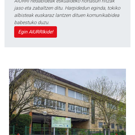
AIURRI hedabideak eskualdeko nortasun hitzak
jaso eta zabaltzen ditu. Harpidedun eginda, tokiko
albisteak euskaraz lantzen dituen komunikabidea
babestuko duzu.
Egin AIURRIkide!