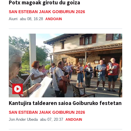
Potx magoak girotu du goiza
SAN ESTEBAN JAIAK GOIBURUN 2026
Aiurri
abu 08, 16:28
ANDOAIN
Kantujira taldearen saioa Goiburuko festetan
SAN ESTEBAN JAIAK GOIBURUN 2026
Jon Ander Ubeda
abu 07, 20:37
ANDOAIN