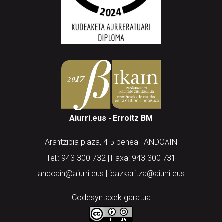
Aiurri.eus - Erroitz BM
Arantzibia plaza, 4-5 behea | ANDOAIN
Tel.: 943 300 732 | Faxa: 943 300 731
andoain@aiurri.eus | idazkaritza@aiurri.eus
Codesyntaxek garatua