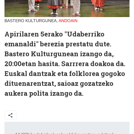
BASTERO KULTURGUNEA,
ANDOAIN
Apirilaren 5erako "Udaberriko
emanaldi" berezia prestatu dute.
Bastero Kulturgunean izango da,
20:00etan hasita. Sarrrera doakoa da.
Euskal dantzak eta folklorea gogoko
dituenarentzat, saioaz gozatzeko
aukera polita izango da.