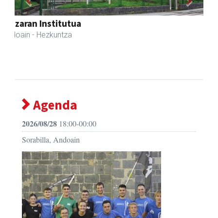
Previous
Next
Ondarreta taberna
Andoain
- Tabernak
Agenda
2026/08/28
18:00-00:00
Sorabilla, Andoain