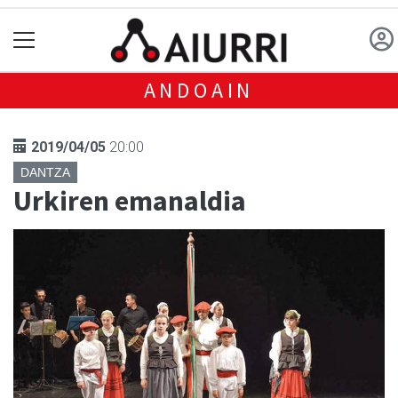
ANDOAIN
2019/04/05
20:00
DANTZA
Urkiren emanaldia