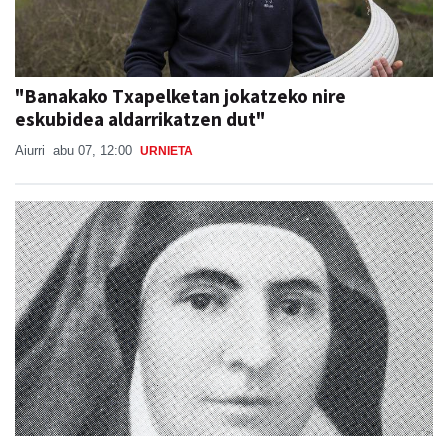
"Banakako Txapelketan jokatzeko nire
eskubidea aldarrikatzen dut"
Aiurri
abu 07, 12:00
URNIETA