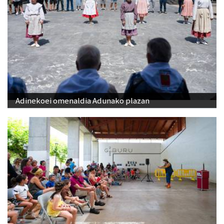
Adinekoei omenaldia Adunako plazan