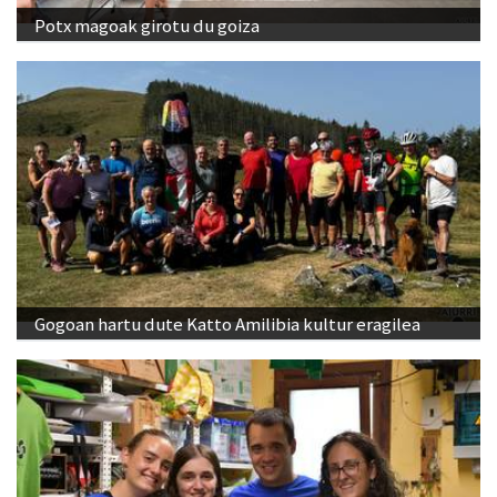
Potx magoak girotu du goiza
Gogoan hartu dute Katto Amilibia kultur eragilea