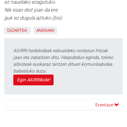
ez nauelako ezagutuko.
Nik esan diot joan da ere
guk ez dugula aztuko (bis)
GIZARTEA
ANDOAIN
AIURRI hedabideak eskualdeko nortasun hitzak
jaso eta zabaltzen ditu. Harpidedun eginda, tokiko
albisteak euskaraz lantzen dituen komunikabidea
babestuko duzu.
Egin AIURRIkide!
Erantzun