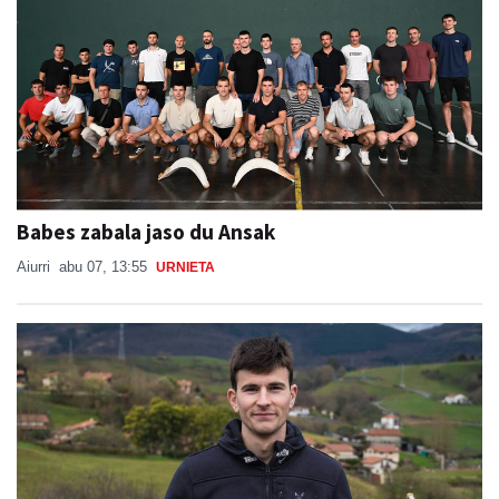
Babes zabala jaso du Ansak
Aiurri
abu 07, 13:55
URNIETA