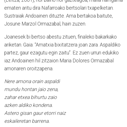
ematen aritu dira Nafarroako bertsolari txapelketan.
Sustraiak Andoainen dituzte. Ama bertakoa baitute,
Josune Marzol Ormazabal, hain zuzen.
Joanesek bi bertso abestu zituen, finaleko bakarkako
ariketan. Gaia: “Amatxia bixitatzera joan zara. Aspaldiko
partez, gaur ezagutu egin zaitu”. Ez zuen urrun edukiko
iaz Andoainen hil zitzaion Maria Dolores Ormazabal
amonaren oroitzapena.
Nere amona orain aspaldi
mundu hontan jaio zena,
zahar etxea bihurtu zaio
azken aldiko kondena.
Astero gisan gaur etorri naiz
eskaileretan barrena.