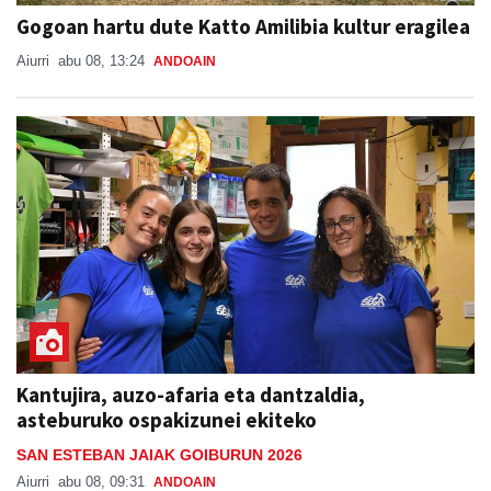
Gogoan hartu dute Katto Amilibia kultur eragilea
Aiurri
abu 08, 13:24
ANDOAIN
Kantujira, auzo-afaria eta dantzaldia,
asteburuko ospakizunei ekiteko
SAN ESTEBAN JAIAK GOIBURUN 2026
Aiurri
abu 08, 09:31
ANDOAIN