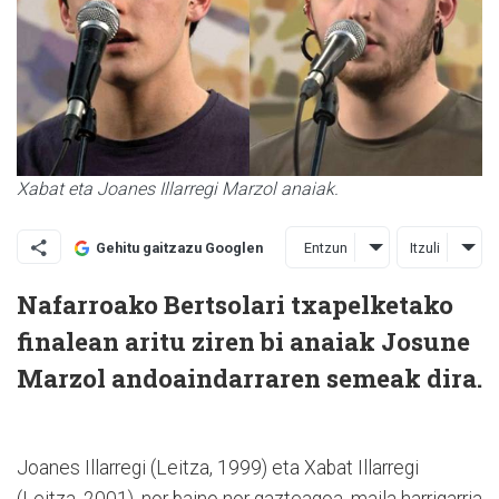
Xabat eta Joanes Illarregi Marzol anaiak.
Entzun
Itzuli
Gehitu gaitzazu Googlen
Nafarroako Bertsolari txapelketako
finalean aritu ziren bi anaiak Josune
Marzol andoaindarraren semeak dira.
Joanes Illarregi (Leitza, 1999) eta Xabat Illarregi
(Leitza, 2001), nor baino nor gazteagoa, maila harrigarria