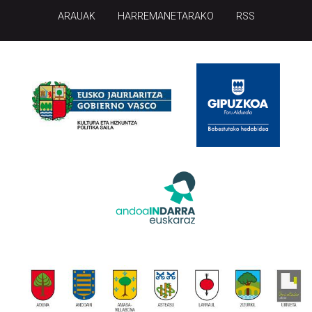
ARAUAK
HARREMANETARAKO
RSS