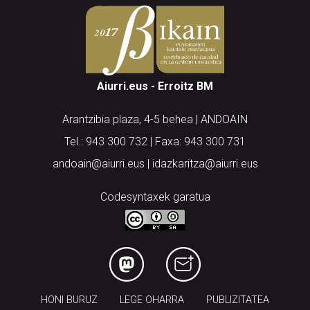
Aiurri.eus - Erroitz BM
Arantzibia plaza, 4-5 behea | ANDOAIN
Tel.: 943 300 732 | Faxa: 943 300 731
andoain@aiurri.eus | idazkaritza@aiurri.eus
Codesyntaxek garatua
HONI BURUZ
LEGE OHARRA
PUBLIZITATEA