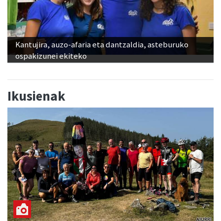
Kantujira, auzo-afaria eta dantzaldia, asteburuko
ospakizunei ekiteko
Ikusienak