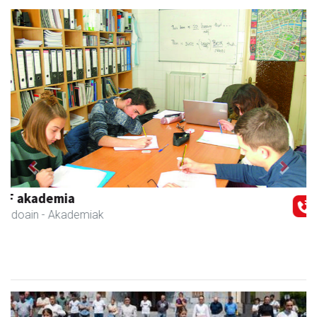
Previous
Next
Asun denda
Andoain
- Arropa-dendak