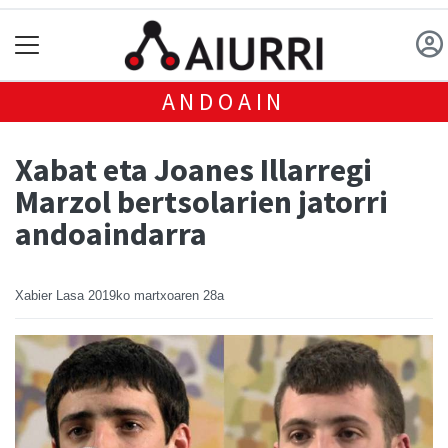
ANDOAIN
Xabat eta Joanes Illarregi
Marzol bertsolarien jatorri
andoaindarra
Xabier Lasa
2019ko martxoaren 28a