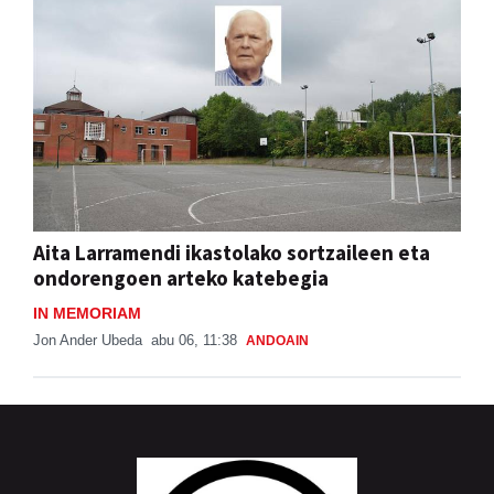
Aita Larramendi ikastolako sortzaileen eta
ondorengoen arteko katebegia
IN MEMORIAM
Jon Ander Ubeda
abu 06, 11:38
ANDOAIN