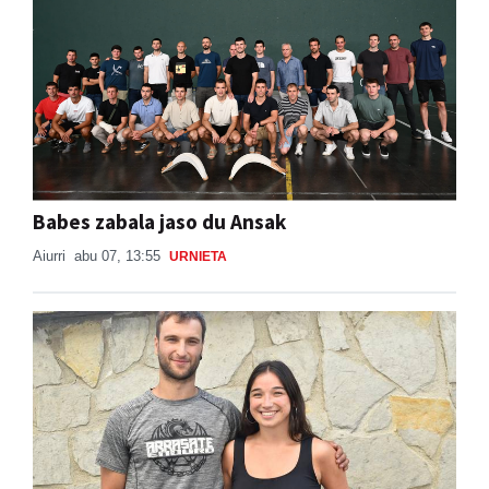
Babes zabala jaso du Ansak
Aiurri
abu 07, 13:55
URNIETA