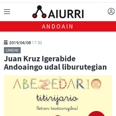
ANDOAIN
2019/04/08
17:30
UMEAK
Juan Kruz Igerabide
Andoaingo udal liburutegian