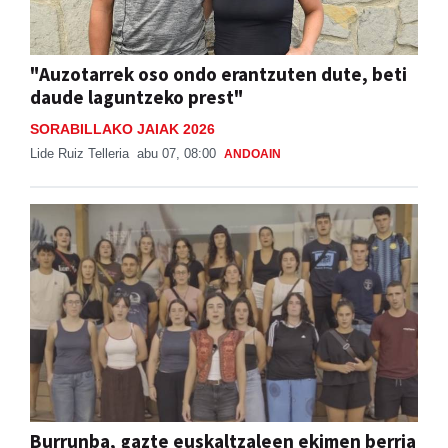
"Auzotarrek oso ondo erantzuten dute, beti
daude laguntzeko prest"
SORABILLAKO JAIAK 2026
Lide Ruiz Telleria
abu 07, 08:00
ANDOAIN
Burrunba, gazte euskaltzaleen ekimen berria