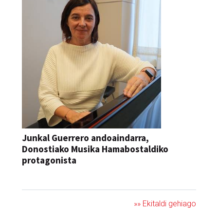
Junkal Guerrero andoaindarra,
Donostiako Musika Hamabostaldiko
protagonista
KONTZERTUA
»» Ekitaldi gehiago