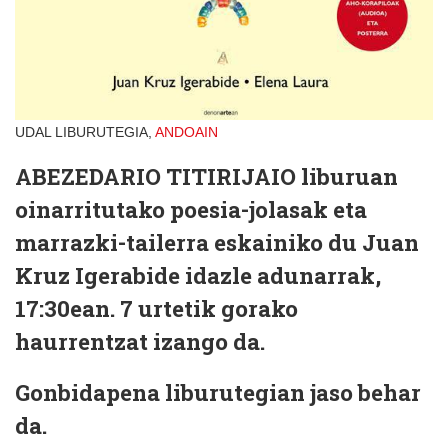
UDAL LIBURUTEGIA,
ANDOAIN
ABEZEDARIO TITIRIJAIO
liburuan
oinarritutako poesia-jolasak eta
marrazki-tailerra eskainiko du Juan
Kruz Igerabide idazle adunarrak,
17:30ean. 7 urtetik gorako
haurrentzat izango da.
Gonbidapena liburutegian jaso behar
da.