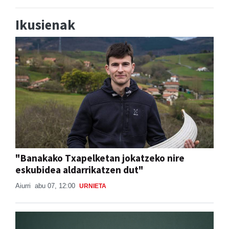
Ikusienak
"Banakako Txapelketan jokatzeko nire
eskubidea aldarrikatzen dut"
Aiurri
abu 07, 12:00
URNIETA