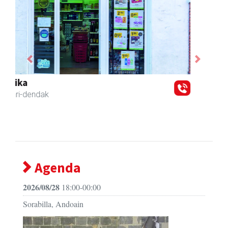
Previous
Next
Aita Larramendi Ikastola
Andoain
- Hezkuntza
Agenda
2026/08/28
18:00-00:00
Sorabilla, Andoain