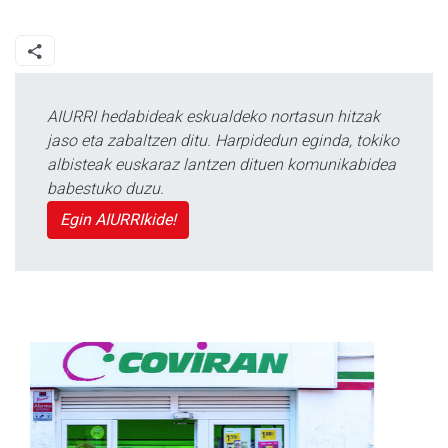
AIURRI hedabideak eskualdeko nortasun hitzak
jaso eta zabaltzen ditu. Harpidedun eginda, tokiko
albisteak euskaraz lantzen dituen komunikabidea
babestuko duzu.
Egin AIURRIkide!