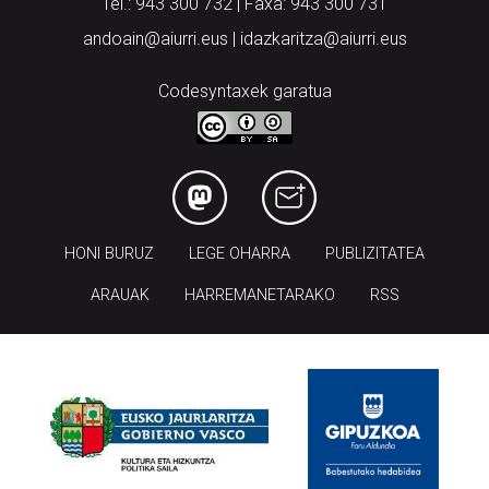
Tel.: 943 300 732 | Faxa: 943 300 731
andoain@aiurri.eus | idazkaritza@aiurri.eus
Codesyntaxek garatua
HONI BURUZ
LEGE OHARRA
PUBLIZITATEA
ARAUAK
HARREMANETARAKO
RSS