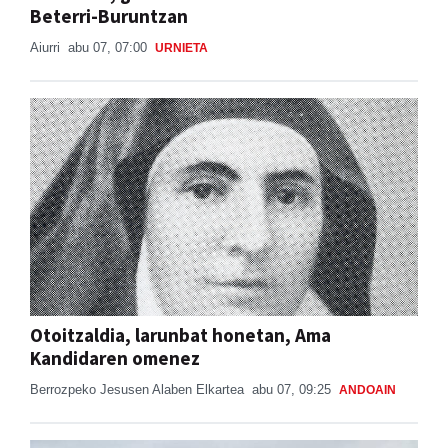
Beterri-Buruntzan
Aiurri
abu 07, 07:00
URNIETA
Otoitzaldia, larunbat honetan, Ama
Kandidaren omenez
Berrozpeko Jesusen Alaben Elkartea
abu 07, 09:25
ANDOAIN