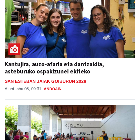
Kantujira, auzo-afaria eta dantzaldia,
asteburuko ospakizunei ekiteko
SAN ESTEBAN JAIAK GOIBURUN 2026
Aiurri
abu 08, 09:31
ANDOAIN