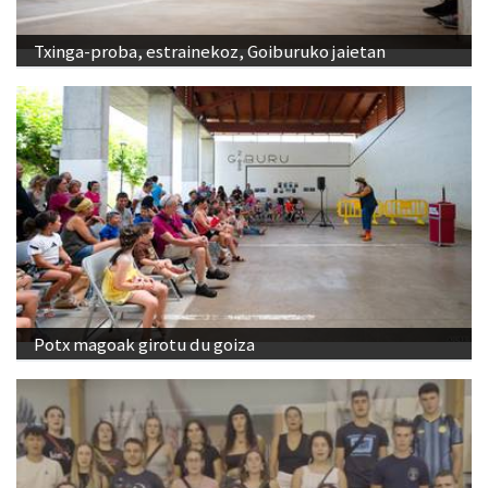
Txinga-proba, estrainekoz, Goiburuko jaietan
Potx magoak girotu du goiza