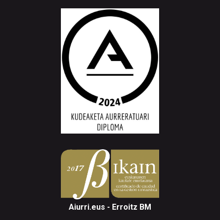
Aiurri.eus - Erroitz BM