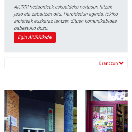
AIURRI hedabideak eskualdeko nortasun hitzak
jaso eta zabaltzen ditu. Harpidedun eginda, tokiko
albisteak euskaraz lantzen dituen komunikabidea
babestuko duzu.
Egin AIURRIkide!
Erantzun