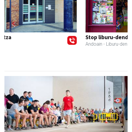
Previous
Next
Stop liburu-denda
Andoain
- Liburu-dendak