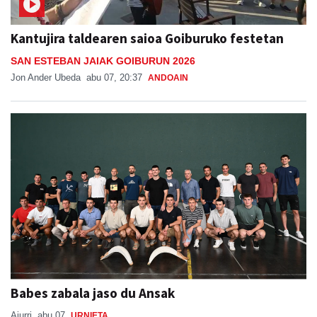
Kantujira taldearen saioa Goiburuko festetan
SAN ESTEBAN JAIAK GOIBURUN 2026
Jon Ander Ubeda
abu 07, 20:37
ANDOAIN
Babes zabala jaso du Ansak
Aiurri
abu 07
URNIETA