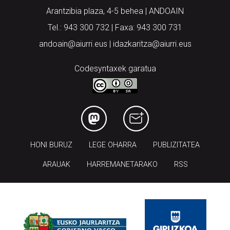
Arantzibia plaza, 4-5 behea | ANDOAIN
Tel.: 943 300 732 | Faxa: 943 300 731
andoain@aiurri.eus | idazkaritza@aiurri.eus
Codesyntaxek garatua
HONI BURUZ
LEGE OHARRA
PUBLIZITATEA
ARAUAK
HARREMANETARAKO
RSS