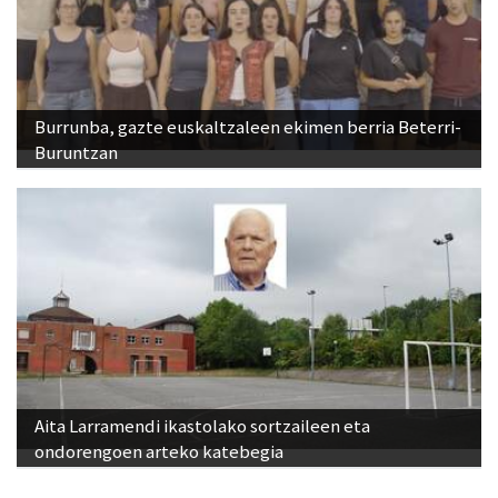
Burrunba, gazte euskaltzaleen ekimen berria Beterri-
Buruntzan
Aita Larramendi ikastolako sortzaileen eta
ondorengoen arteko katebegia