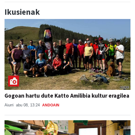
Ikusienak
Gogoan hartu dute Katto Amilibia kultur eragilea
Aiurri
abu 08, 13:24
ANDOAIN