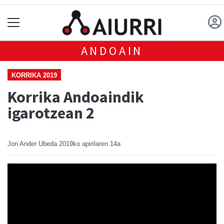
ANDOAIN
KORRIKA 2019
Korrika Andoaindik
igarotzean 2
Jon Ander Ubeda
2019ko apirilaren 14a