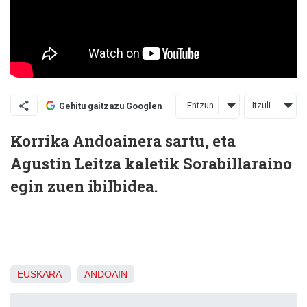
Entzun
Itzuli
Gehitu gaitzazu Googlen
Korrika Andoainera sartu, eta
Agustin Leitza kaletik Sorabillaraino
egin zuen ibilbidea.
EUSKARA
ANDOAIN