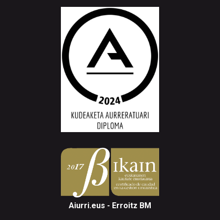
Aiurri.eus - Erroitz BM