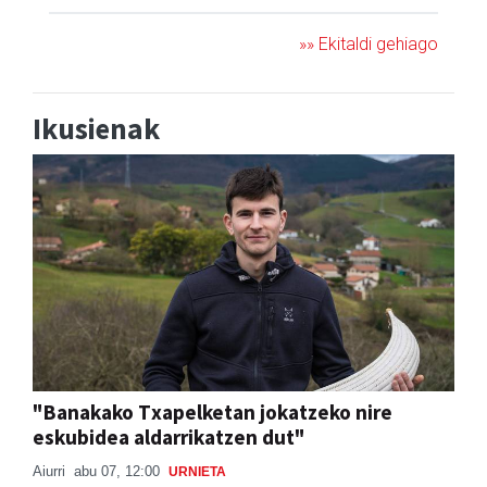
»» Ekitaldi gehiago
Ikusienak
"Banakako Txapelketan jokatzeko nire
eskubidea aldarrikatzen dut"
Aiurri
abu 07, 12:00
URNIETA