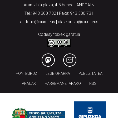
Arantzibia plaza, 4-5 behea | ANDOAIN
Tel.: 943 300 732 | Faxa: 943 300 731
andoain@aiurri.eus | idazkaritza@aiurri.eus
Codesyntaxek garatua
HONI BURUZ
LEGE OHARRA
PUBLIZITATEA
ARAUAK
HARREMANETARAKO
RSS