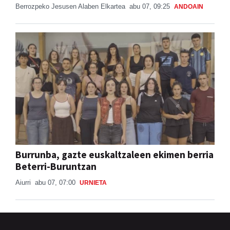
Berrozpeko Jesusen Alaben Elkartea
abu 07, 09:25
ANDOAIN
Burrunba, gazte euskaltzaleen ekimen berria
Beterri-Buruntzan
Aiurri
abu 07, 07:00
URNIETA