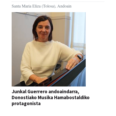
Santa Maria Eliza (Tolosa), Andoain
Junkal Guerrero andoaindarra,
Donostiako Musika Hamabostaldiko
protagonista
KONTZERTUA