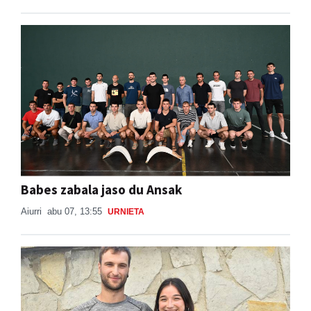
Babes zabala jaso du Ansak
Aiurri
abu 07, 13:55
URNIETA