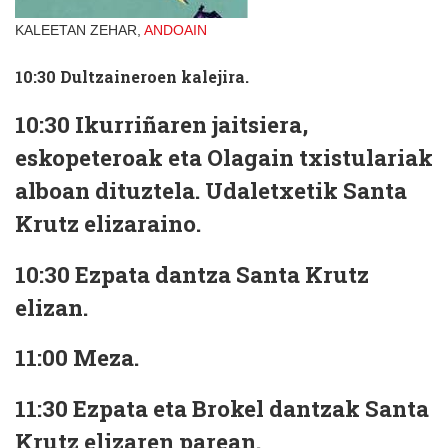
KALEETAN ZEHAR,
ANDOAIN
10:30
Dultzaineroen kalejira.
10:30
Ikurriñaren jaitsiera,
eskopeteroak eta Olagain txistulariak
alboan dituztela. Udaletxetik Santa
Krutz elizaraino.
10:30
Ezpata dantza Santa Krutz
elizan.
11:00
Meza.
11:30
Ezpata eta Brokel dantzak Santa
Krutz elizaren parean.