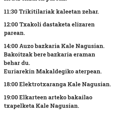
11:30
Trikitilariak kaleetan zehar.
12:00
Txakoli dastaketa elizaren
parean.
14:00
Auzo bazkaria Kale Nagusian.
Bakoitzak bere bazkaria eraman
behar du.
Euriarekin Makaldegiko aterpean.
18:00
Elektrotxaranga Kale Nagusian.
19:00
Elkarteen arteko bakailao
txapelketa Kale Nagusian.