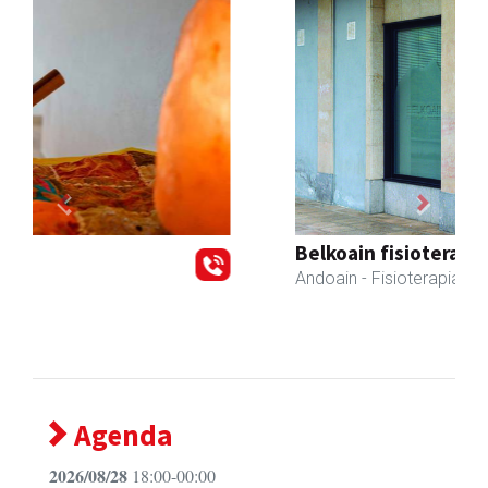
Previous
Next
Belkoain fisioterapia zerbitzua
Andoain
- Fisioterapia
Agenda
2026/08/28
18:00-00:00