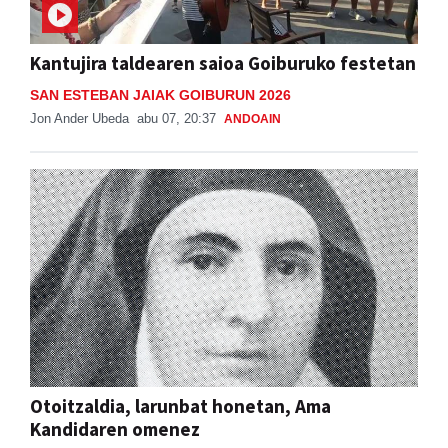
Kantujira taldearen saioa Goiburuko festetan
SAN ESTEBAN JAIAK GOIBURUN 2026
Jon Ander Ubeda
abu 07, 20:37
ANDOAIN
Otoitzaldia, larunbat honetan, Ama
Kandidaren omenez