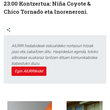
23:00
Kontzertua: Niña Coyote &
Chico Tornado eta Inoreneroni.
AIURRI hedabideak eskualdeko nortasun hitzak
jaso eta zabaltzen ditu. Harpidedun eginda, tokiko
albisteak euskaraz lantzen dituen komunikabidea
babestuko duzu.
Egin AIURRIkide!