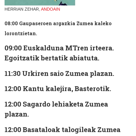
HERRIAN ZEHAR,
ANDOAIN
08:00
Gaupaseroen argazkia Zumea kaleko
lorontzietan.
09:00
Euskalduna MTren irteera.
Egoitzatik bertatik abiatuta.
11:30
Urkiren saio Zumea plazan.
12:00
Kantu kalejira, Basterotik.
12:00
Sagardo lehiaketa Zumea
plazan.
12:00
Basataloak talogileak Zumea