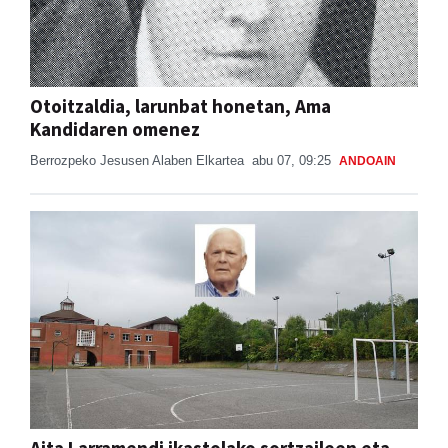
Otoitzaldia, larunbat honetan, Ama
Kandidaren omenez
Berrozpeko Jesusen Alaben Elkartea
abu 07, 09:25
ANDOAIN
Aita Larramendi ikastolako sortzaileen eta