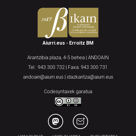
Aiurri.eus - Erroitz BM
Arantzibia plaza, 4-5 behea | ANDOAIN
Tel.: 943 300 732 | Faxa: 943 300 731
andoain@aiurri.eus | idazkaritza@aiurri.eus
Codesyntaxek garatua