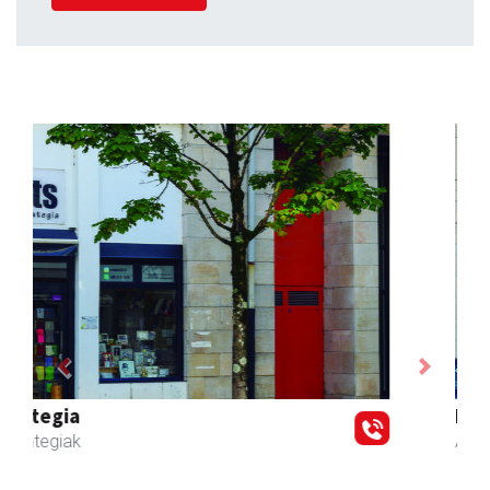
Previous
Next
Karrika auto konponketa
Andoain
- Auto konponketak