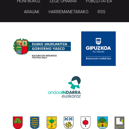
HONI BURUZ
LEGE OHARRA
PUBLIZITATEA
ARAUAK
HARREMANETARAKO
RSS