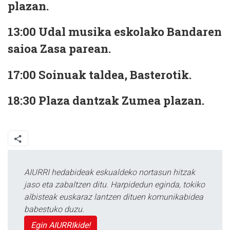
plazan.
13:00
Udal musika eskolako Bandaren
saioa Zasa parean.
17:00
Soinuak taldea, Basterotik.
18:30
Plaza dantzak Zumea plazan.
AIURRI hedabideak eskualdeko nortasun hitzak
jaso eta zabaltzen ditu. Harpidedun eginda, tokiko
albisteak euskaraz lantzen dituen komunikabidea
babestuko duzu.
Egin AIURRIkide!