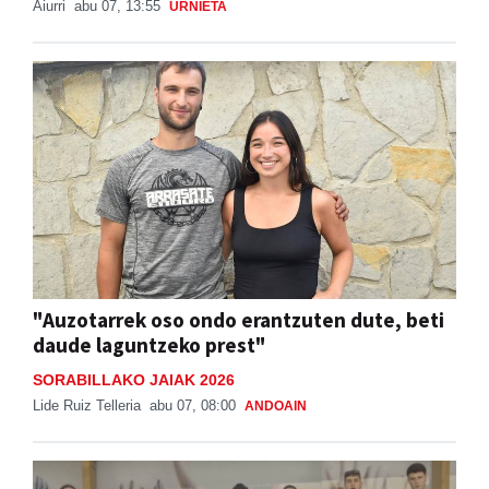
Aiurri
abu 07, 13:55
URNIETA
"Auzotarrek oso ondo erantzuten dute, beti
daude laguntzeko prest"
SORABILLAKO JAIAK 2026
Lide Ruiz Telleria
abu 07, 08:00
ANDOAIN