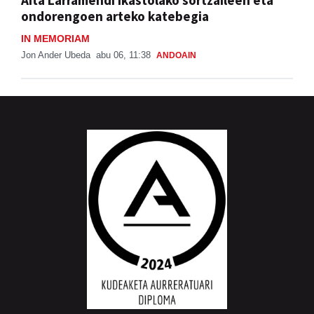
ondorengoen arteko katebegia
IN MEMORIAM
Jon Ander Ubeda
abu 06, 11:38
ANDOAIN