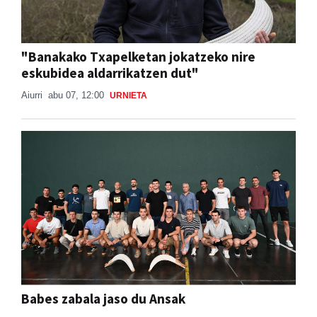
"Banakako Txapelketan jokatzeko nire
eskubidea aldarrikatzen dut"
Aiurri
abu 07, 12:00
URNIETA
Babes zabala jaso du Ansak