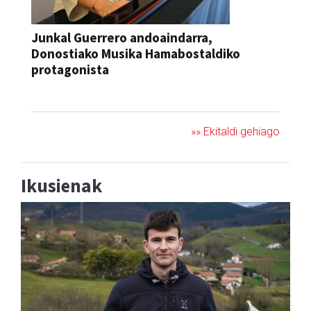
Junkal Guerrero andoaindarra,
Donostiako Musika Hamabostaldiko
protagonista
KONTZERTUA
»» Ekitaldi gehiago
Ikusienak