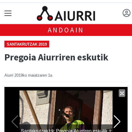
ANDOAIN
SANTAKRUTZAK 2019
Pregoia Aiurriren eskutik
Aiurri
2019ko maiatzaren 1a