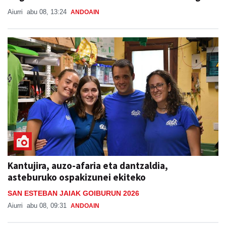
Aiurri
abu 08, 13:24
ANDOAIN
Kantujira, auzo-afaria eta dantzaldia,
asteburuko ospakizunei ekiteko
SAN ESTEBAN JAIAK GOIBURUN 2026
Aiurri
abu 08, 09:31
ANDOAIN