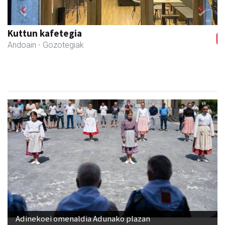
Previous
Next
Li arropa eta osagarriak
Andoain
- Arropa-dendak
Adinekoei omenaldia Adunako plazan