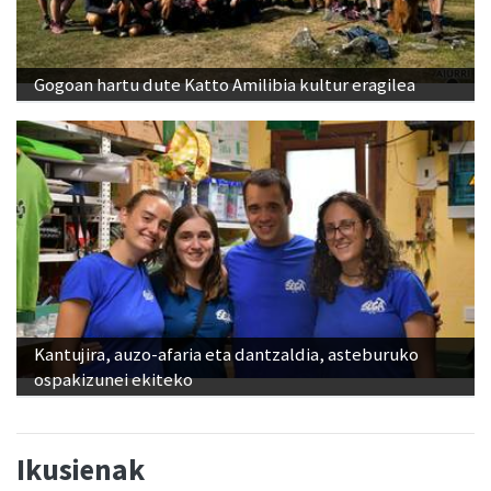
Gogoan hartu dute Katto Amilibia kultur eragilea
Kantujira, auzo-afaria eta dantzaldia, asteburuko
ospakizunei ekiteko
Ikusienak