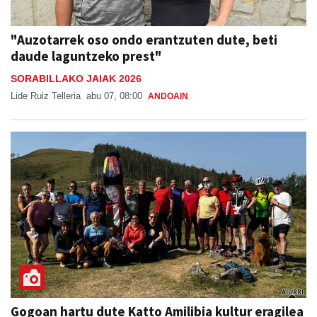
"Auzotarrek oso ondo erantzuten dute, beti
daude laguntzeko prest"
SORABILLAKO JAIAK 2026
Lide Ruiz Telleria
abu 07, 08:00
ANDOAIN
Gogoan hartu dute Katto Amilibia kultur eragilea