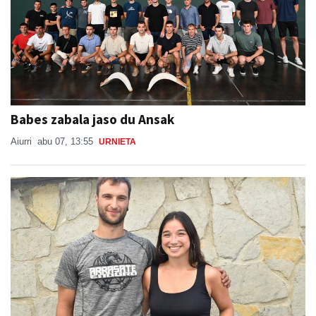
Babes zabala jaso du Ansak
Aiurri
abu 07, 13:55
URNIETA