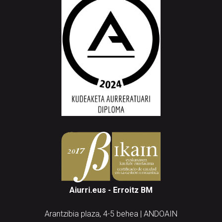
Aiurri.eus - Erroitz BM
Arantzibia plaza, 4-5 behea | ANDOAIN