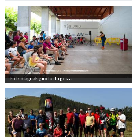
Potx magoak girotu du goiza