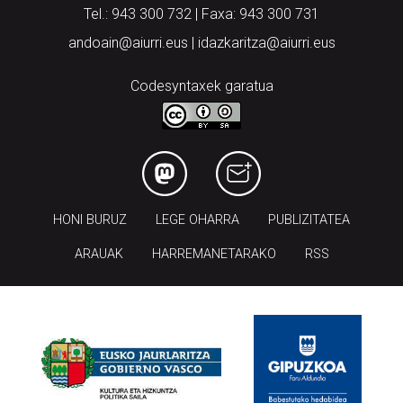
Tel.: 943 300 732 | Faxa: 943 300 731
andoain@aiurri.eus | idazkaritza@aiurri.eus
Codesyntaxek garatua
HONI BURUZ
LEGE OHARRA
PUBLIZITATEA
ARAUAK
HARREMANETARAKO
RSS