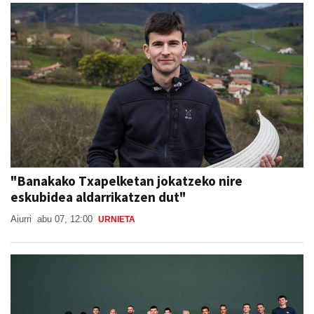
"Banakako Txapelketan jokatzeko nire
eskubidea aldarrikatzen dut"
Aiurri
abu 07, 12:00
URNIETA