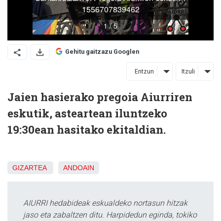
Gehitu gaitzazu Googlen
Entzun
Itzuli
Jaien hasierako pregoia Aiurriren
eskutik, asteartean iluntzeko
19:30ean hasitako ekitaldian.
GIZARTEA
ANDOAIN
AIURRI hedabideak eskualdeko nortasun hitzak
jaso eta zabaltzen ditu. Harpidedun eginda, tokiko