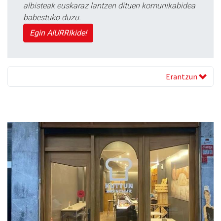
albisteak euskaraz lantzen dituen komunikabidea
babestuko duzu.
Egin AIURRIkide!
Erantzun