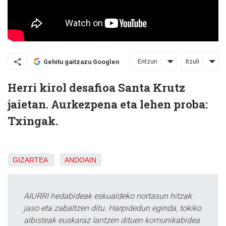
Entzun
Itzuli
Gehitu gaitzazu Googlen
Herri kirol desafioa Santa Krutz
jaietan. Aurkezpena eta lehen proba:
Txingak.
GIZARTEA
ANDOAIN
AIURRI hedabideak eskualdeko nortasun hitzak
jaso eta zabaltzen ditu. Harpidedun eginda, tokiko
albisteak euskaraz lantzen dituen komunikabidea