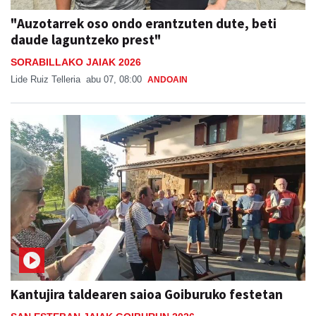
"Auzotarrek oso ondo erantzuten dute, beti
daude laguntzeko prest"
SORABILLAKO JAIAK 2026
Lide Ruiz Telleria
abu 07, 08:00
ANDOAIN
Kantujira taldearen saioa Goiburuko festetan