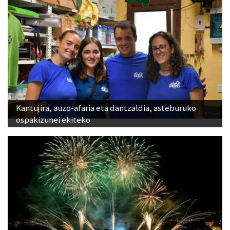
Kantujira, auzo-afaria eta dantzaldia, asteburuko
ospakizunei ekiteko