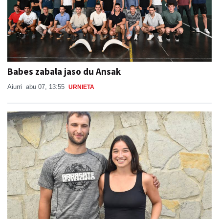
Babes zabala jaso du Ansak
Aiurri
abu 07, 13:55
URNIETA