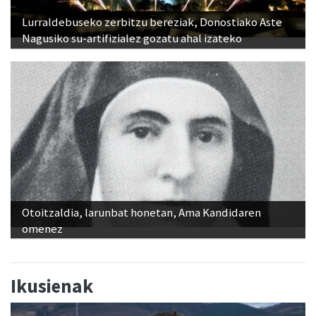
Lurraldebuseko zerbitzu bereziak, Donostiako Aste
Nagusiko su-artifizialez gozatu ahal izateko
Otoitzaldia, larunbat honetan, Ama Kandidaren
omenez
Ikusienak