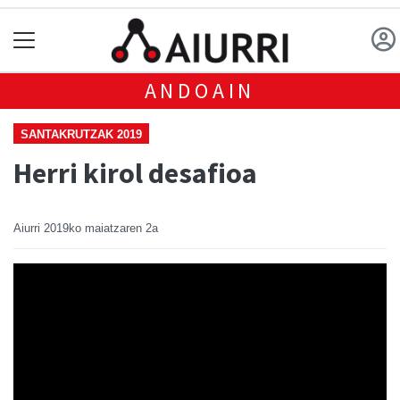
ANDOAIN
SANTAKRUTZAK 2019
Herri kirol desafioa
Aiurri
2019ko maiatzaren 2a