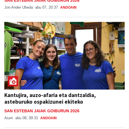
SAN ESTEBAN JAIAK GOIBURUN 2026
Jon Ander Ubeda
abu 07, 20:37
ANDOAIN
Kantujira, auzo-afaria eta dantzaldia,
asteburuko ospakizunei ekiteko
SAN ESTEBAN JAIAK GOIBURUN 2026
Aiurri
abu 08, 09:31
ANDOAIN