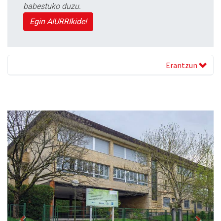
babestuko duzu.
Egin AIURRIkide!
Erantzun