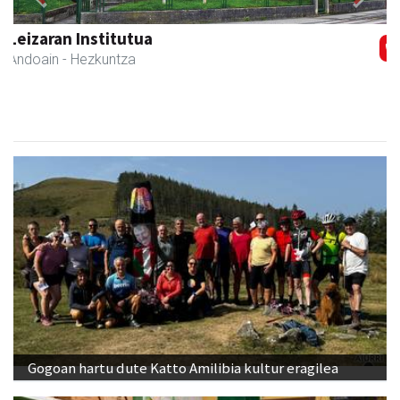
Previous
Next
GF akademia
Andoain
- Akademiak
Gogoan hartu dute Katto Amilibia kultur eragilea