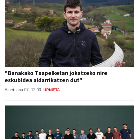
"Banakako Txapelketan jokatzeko nire
eskubidea aldarrikatzen dut"
Aiurri
abu 07, 12:00
URNIETA