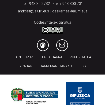
Tel.: 943 300 732 | Faxa: 943 300 731
andoain@aiurri.eus | idazkaritza@aiurri.eus
Codesyntaxek garatua
HONI BURUZ
LEGE OHARRA
PUBLIZITATEA
ARAUAK
HARREMANETARAKO
RSS