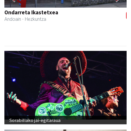
Previous
Next
Andoaingo Udala
Andoain
- Udaletxeak
Sorabillako jai-egitaraua