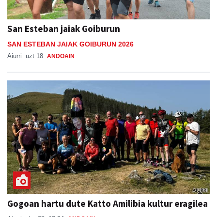
San Esteban jaiak Goiburun
SAN ESTEBAN JAIAK GOIBURUN 2026
Aiurri
uzt 18
ANDOAIN
Gogoan hartu dute Katto Amilibia kultur eragilea