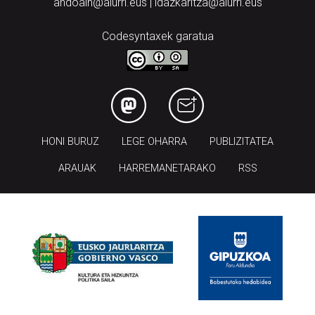
andoain@aiurri.eus | idazkaritza@aiurri.eus
Codesyntaxek garatua
HONI BURUZ
LEGE OHARRA
PUBLIZITATEA
ARAUAK
HARREMANETARAKO
RSS