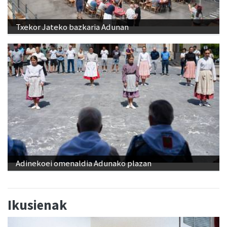
Txekor Jateko bazkaria Adunan
Adinekoei omenaldia Adunako plazan
Ikusienak