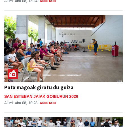
Aiurri
abu 08, 13:24
ANDOAIN
Potx magoak girotu du goiza
SAN ESTEBAN JAIAK GOIBURUN 2026
Aiurri
abu 08, 16:28
ANDOAIN