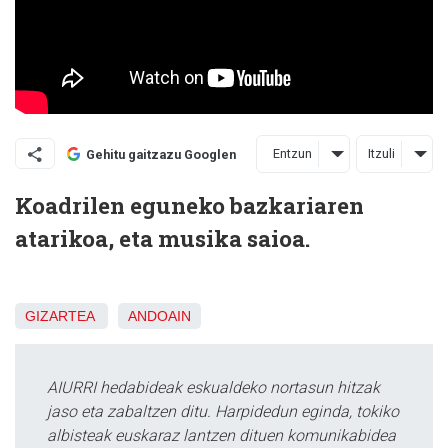
Entzun
Itzuli
Gehitu gaitzazu Googlen
Koadrilen eguneko bazkariaren
atarikoa, eta musika saioa.
GIZARTEA
ANDOAIN
AIURRI hedabideak eskualdeko nortasun hitzak
jaso eta zabaltzen ditu. Harpidedun eginda, tokiko
albisteak euskaraz lantzen dituen komunikabidea