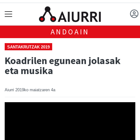
ANDOAIN
SANTAKRUTZAK 2019
Koadrilen egunean jolasak
eta musika
Aiurri
2019ko maiatzaren 4a