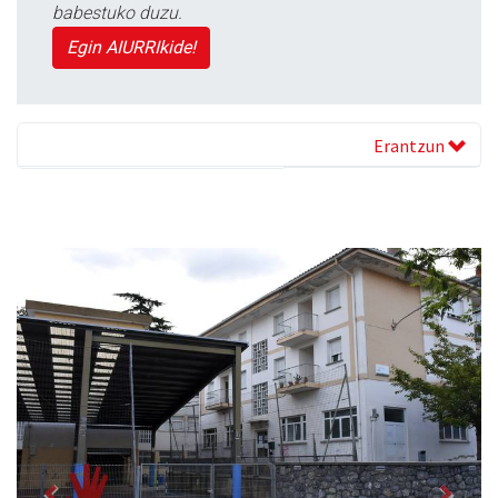
babestuko duzu.
Egin AIURRIkide!
Erantzun