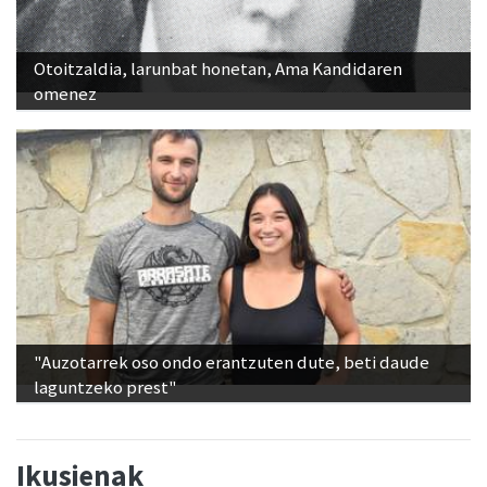
Otoitzaldia, larunbat honetan, Ama Kandidaren
omenez
"Auzotarrek oso ondo erantzuten dute, beti daude
laguntzeko prest"
Ikusienak