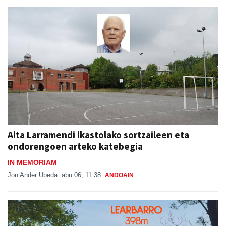
Aita Larramendi ikastolako sortzaileen eta
ondorengoen arteko katebegia
IN MEMORIAM
Jon Ander Ubeda
abu 06, 11:38
ANDOAIN