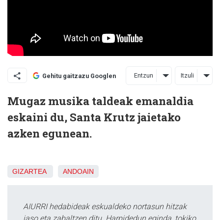
Entzun
Itzuli
Gehitu gaitzazu Googlen
Mugaz musika taldeak emanaldia
eskaini du, Santa Krutz jaietako
azken egunean.
GIZARTEA
ANDOAIN
AIURRI hedabideak eskualdeko nortasun hitzak
jaso eta zabaltzen ditu. Harpidedun eginda, tokiko