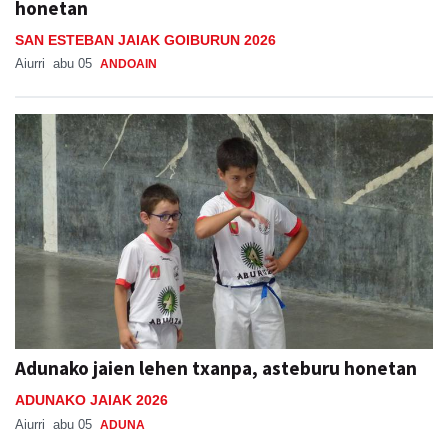
honetan
SAN ESTEBAN JAIAK GOIBURUN 2026
Aiurri
abu 05
ANDOAIN
Adunako jaien lehen txanpa, asteburu honetan
ADUNAKO JAIAK 2026
Aiurri
abu 05
ADUNA