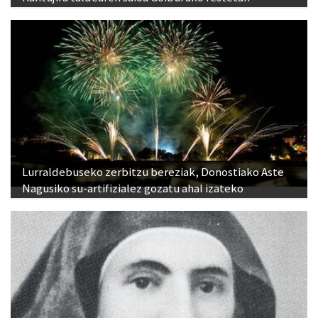
Lurraldebuseko zerbitzu bereziak, Donostiako Aste
Nagusiko su-artifizialez gozatu ahal izateko