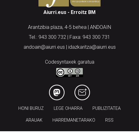
Aiurri.eus - Erroitz BM
Arantzibia plaza, 4-5 behea | ANDOAIN
Tel.: 943 300 732 | Faxa: 943 300 731
andoain@aiurri.eus | idazkaritza@aiurri.eus
Codesyntaxek garatua
HONI BURUZ
LEGE OHARRA
PUBLIZITATEA
ARAUAK
HARREMANETARAKO
RSS