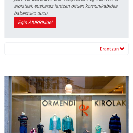
albisteak euskaraz lantzen dituen komunikabidea
babestuko duzu.
Egin AIURRIkide!
Erantzun