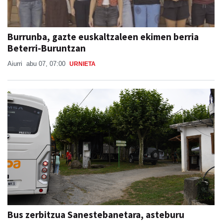
Burrunba, gazte euskaltzaleen ekimen berria
Beterri-Buruntzan
Aiurri
abu 07, 07:00
URNIETA
Bus zerbitzua Sanestebanetara, asteburu