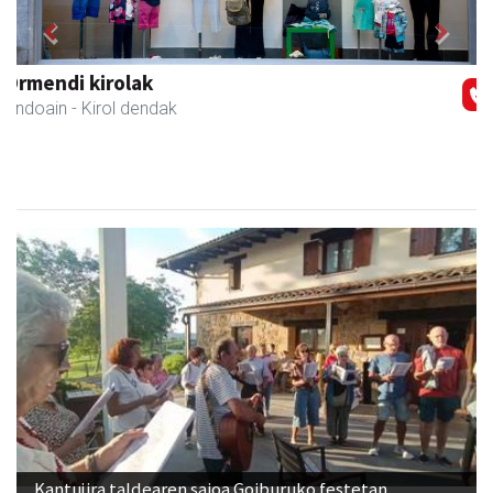
Previous
Next
Hiru Jatetxea
Andoain
- Tabernak
Kantujira taldearen saioa Goiburuko festetan