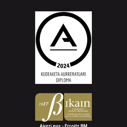
Aiurri.eus - Erroitz BM