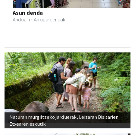
Previous
Next
Xixori belar-denda
Andoain
- Belar-denda
Naturan murgiltzeko jarduerak, Leizaran Bisitarien
Etxearen eskutik