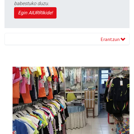
babestuko duzu.
Egin AIURRIkide!
Erantzun