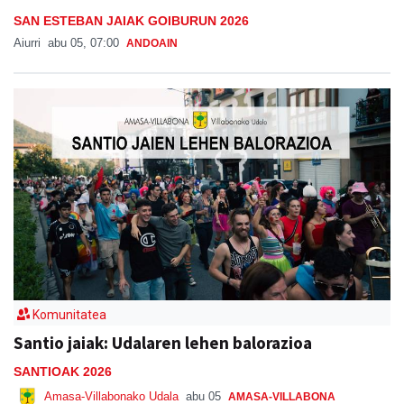
SAN ESTEBAN JAIAK GOIBURUN 2026
Aiurri
abu 05, 07:00
ANDOAIN
Komunitatea
Santio jaiak: Udalaren lehen balorazioa
SANTIOAK 2026
Amasa-Villabonako Udala
abu 05
AMASA-VILLABONA