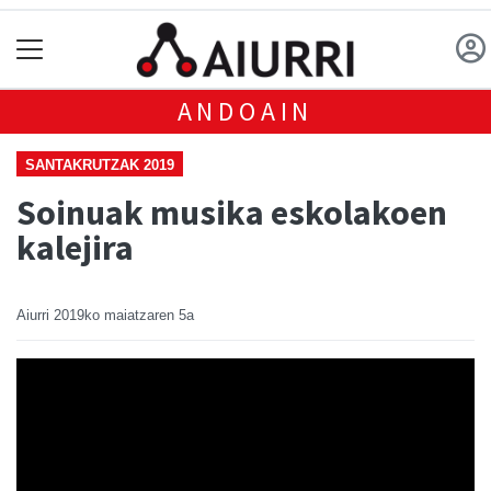
ANDOAIN
SANTAKRUTZAK 2019
Soinuak musika eskolakoen
kalejira
Aiurri
2019ko maiatzaren 5a