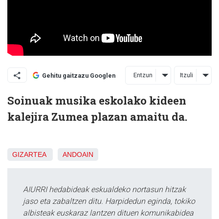
Entzun
Itzuli
Gehitu gaitzazu Googlen
Soinuak musika eskolako kideen
kalejira Zumea plazan amaitu da.
GIZARTEA
ANDOAIN
AIURRI hedabideak eskualdeko nortasun hitzak
jaso eta zabaltzen ditu. Harpidedun eginda, tokiko
albisteak euskaraz lantzen dituen komunikabidea