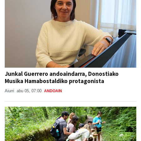
Junkal Guerrero andoaindarra, Donostiako
Musika Hamabostaldiko protagonista
Aiurri
abu 05, 07:00
ANDOAIN