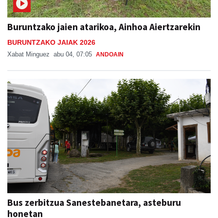
Buruntzako jaien atarikoa, Ainhoa Aiertzarekin
BURUNTZAKO JAIAK 2026
Xabat Minguez
abu 04, 07:05
ANDOAIN
Bus zerbitzua Sanestebanetara, asteburu
honetan