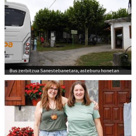
Bus zerbitzua Sanestebanetara, asteburu honetan