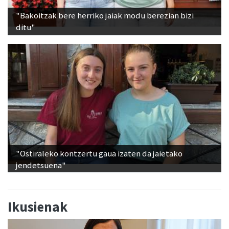
"Bakoitzak bere herriko jaiak modu berezian bizi
ditu"
"Ostiraleko kontzertu gaua izaten da jaietako
jendetsuena"
Ikusienak