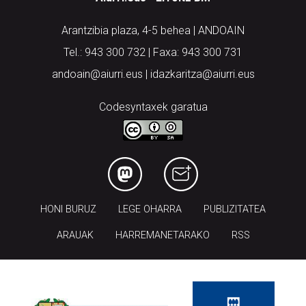
Arantzibia plaza, 4-5 behea | ANDOAIN
Tel.: 943 300 732 | Faxa: 943 300 731
andoain@aiurri.eus | idazkaritza@aiurri.eus
Codesyntaxek garatua
HONI BURUZ
LEGE OHARRA
PUBLIZITATEA
ARAUAK
HARREMANETARAKO
RSS