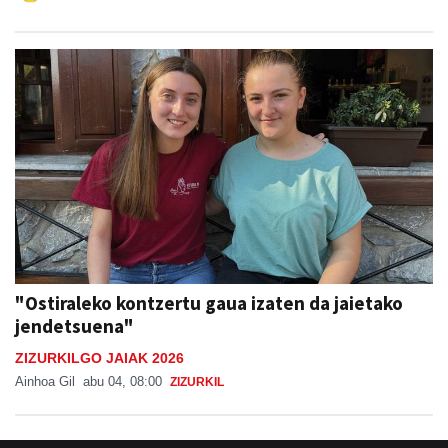
"Ostiraleko kontzertu gaua izaten da jaietako
jendetsuena"
ZIZURKILGO JAIAK 2026
Ainhoa Gil
abu 04, 08:00
ZIZURKIL