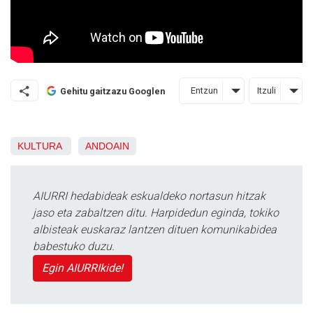
Entzun
Itzuli
Gehitu gaitzazu Googlen
KULTURA
ANDOAIN
AIURRI hedabideak eskualdeko nortasun hitzak
jaso eta zabaltzen ditu. Harpidedun eginda, tokiko
albisteak euskaraz lantzen dituen komunikabidea
babestuko duzu.
Egin AIURRIkide!