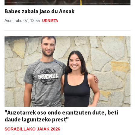
Babes zabala jaso du Ansak
Aiurri
abu 07, 13:55
URNIETA
"Auzotarrek oso ondo erantzuten dute, beti
daude laguntzeko prest"
SORABILLAKO JAIAK 2026