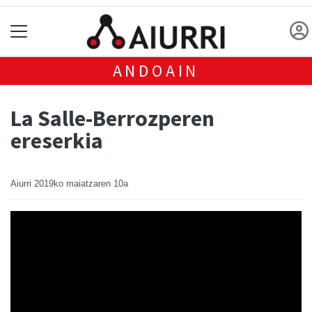
ANDOAIN
La Salle-Berrozperen
ereserkia
Aiurri
2019ko maiatzaren 10a