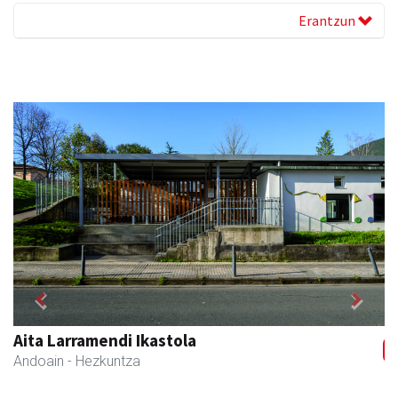
Erantzun
Previous
Next
Istuitza Garden
Andoain
- Lorezaintza