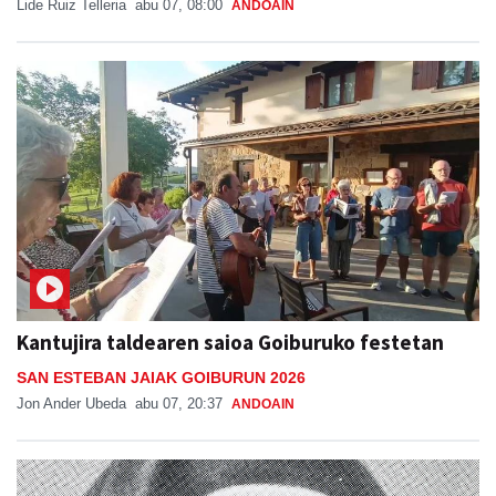
Lide Ruiz Telleria
abu 07, 08:00
ANDOAIN
Kantujira taldearen saioa Goiburuko festetan
SAN ESTEBAN JAIAK GOIBURUN 2026
Jon Ander Ubeda
abu 07, 20:37
ANDOAIN