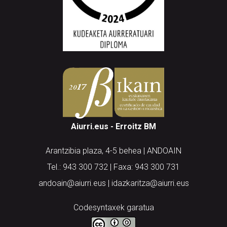
Aiurri.eus - Erroitz BM
Arantzibia plaza, 4-5 behea | ANDOAIN
Tel.: 943 300 732 | Faxa: 943 300 731
andoain@aiurri.eus | idazkaritza@aiurri.eus
Codesyntaxek garatua