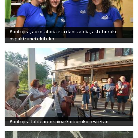
Kantujira, auzo-afaria eta dantzaldia, asteburuko
ospakizunei ekiteko
Kantujira taldearen saioa Goiburuko festetan