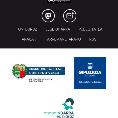
HONI BURUZ
LEGE OHARRA
PUBLIZITATEA
ARAUAK
HARREMANETARAKO
RSS