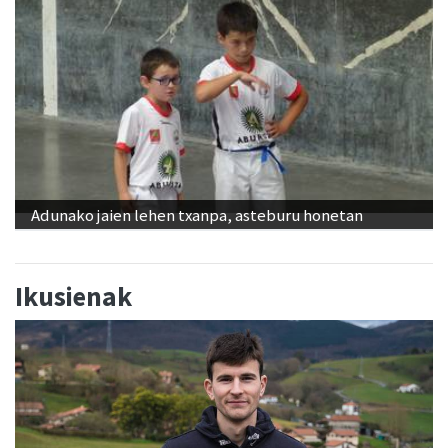
Adunako jaien lehen txanpa, asteburu honetan
Ikusienak