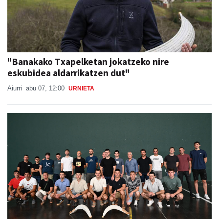
"Banakako Txapelketan jokatzeko nire
eskubidea aldarrikatzen dut"
Aiurri
abu 07, 12:00
URNIETA