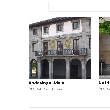
Andoaingo Udala
Nutri
Andoain
- Udaletxeak
Andoa