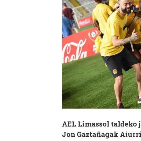
AEL Limassol taldeko j
Jon Gaztañagak Aiurri 