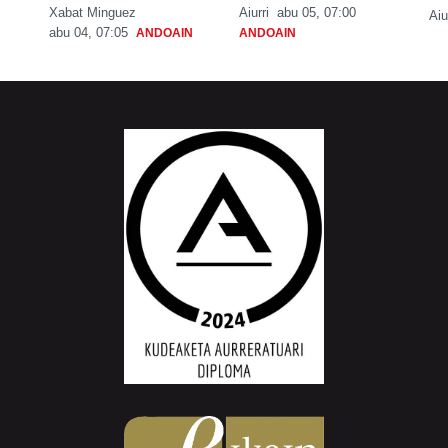
Xabat Minguez
Aiurri
abu 05, 07:00
Aiu
abu 04, 07:05
ANDOAIN
ANDOAIN