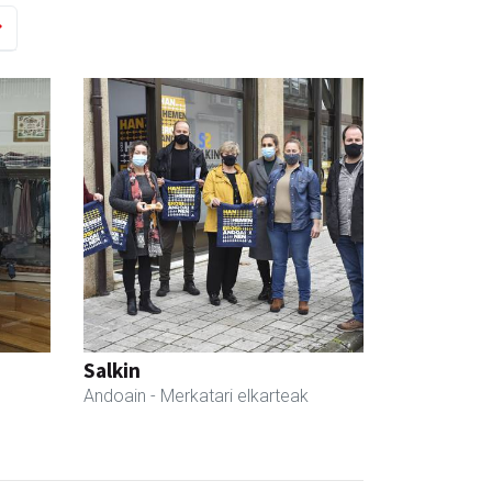
Salkin
Andoain
- Merkatari elkarteak