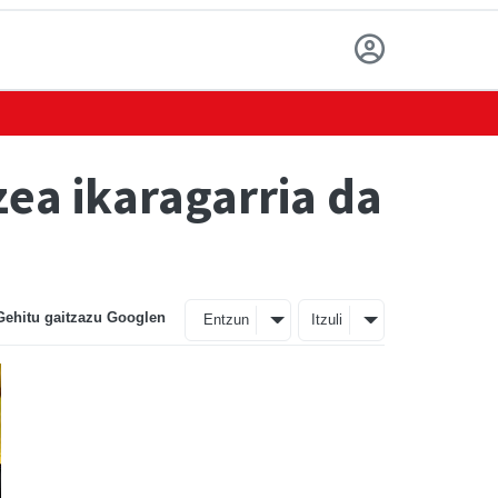
ea ikaragarria da
Gehitu gaitzazu Googlen
Entzun
Itzuli