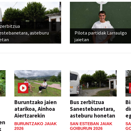
 zerbitzua
estebanetara, asteburu
Pilota partidak Larraulgo
etan
jaietan
Buruntzako jaien
Bus zerbitzua
Bi
atarikoa, Ainhoa
Sanestebanetara,
di
Aiertzarekin
asteburu honetan
e
ien
BURUNTZAKO JAIAK
SAN ESTEBAN JAIAK
SA
k
2026
GOIBURUN 2026
GO