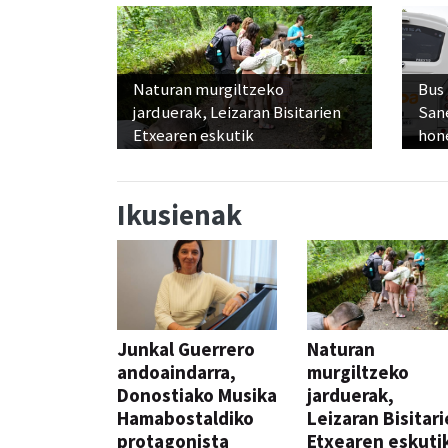
Naturan murgiltzeko
Bus
jarduerak, Leizaran Bisitarien
San
Etxearen eskutik
hon
Ikusienak
Junkal Guerrero
Naturan
andoaindarra,
murgiltzeko
Donostiako Musika
jarduerak,
Hamabostaldiko
Leizaran Bisitar
protagonista
Etxearen eskuti