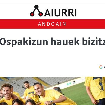
ANDOAIN
Ospakizun hauek bizitz