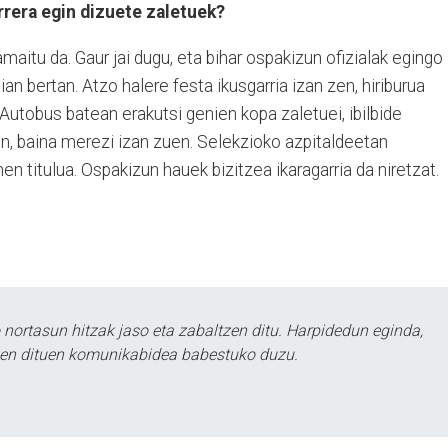
rera egin dizuete zaletuek?
maitu da. Gaur jai dugu, eta bihar ospakizun ofizialak egingo
ian bertan. Atzo halere festa ikusgarria izan zen, hiriburua
 Autobus batean erakutsi genien kopa zaletuei, ibilbide
an, baina merezi izan zuen. Selekzioko azpitaldeetan
hen titulua. Ospakizun hauek bizitzea ikaragarria da niretzat.
ortasun hitzak jaso eta zabaltzen ditu. Harpidedun eginda,
tzen dituen komunikabidea babestuko duzu.