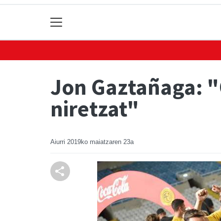
Jon Gaztañaga: "
niretzat"
Aiurri
2019ko maiatzaren 23a