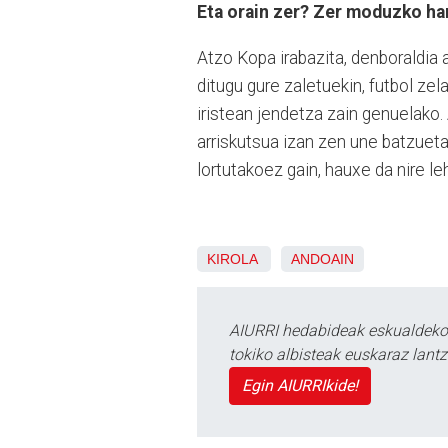
Eta orain zer? Zer moduzko har
Atzo Kopa irabazita, denboraldia a
ditugu gure zaletuekin, futbol zela
iristean jendetza zain genuelako.
arriskutsua izan zen une batzuet
lortutakoez gain, hauxe da nire le
KIROLA
ANDOAIN
AIURRI hedabideak eskualdeko n
tokiko albisteak euskaraz lan
Egin AIURRIkide!