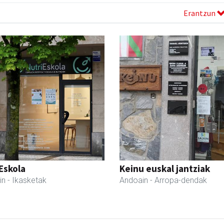
Erantzun
Eskola
Keinu euskal jantziak
in
- Ikasketak
Andoain
- Arropa-dendak