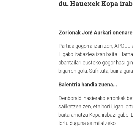
du. Hauexek Kopa irab
Zorionak Jon! Aurkari onenaren
Partida gogorra izan zen, APOEL au
Ligako irabazlea izan baita. Hama
abantailari eusteko gogor hasi gi
bigarren gola. Sufrituta, baina g
Balentria handia zuena...
Denboraldi hasierako erronkak be
sailkatzea zen, eta hori Ligan lor
baitaramatza Kopa irabazi gabe. 
lortu duguna asimilatzeko.