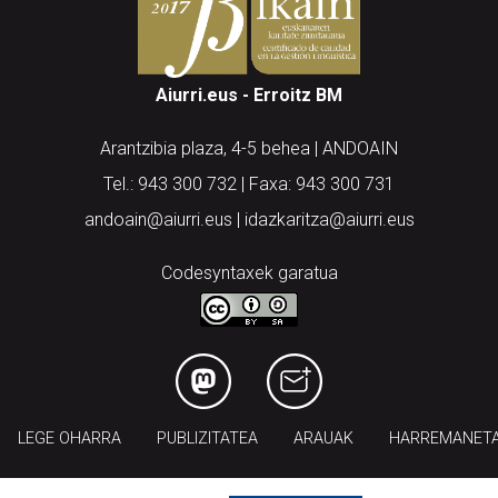
Aiurri.eus - Erroitz BM
Arantzibia plaza, 4-5 behea | ANDOAIN
Tel.: 943 300 732 | Faxa: 943 300 731
andoain@aiurri.eus | idazkaritza@aiurri.eus
Codesyntaxek garatua
LEGE OHARRA
PUBLIZITATEA
ARAUAK
HARREMANET