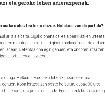
azi eta geroko lehen adierazpenak.
 aurka irabaztea lortu duzue. Nolakoa izan da partida?
rkari ziala baita. Ligako onena da, ez alperrik azken urteeta
rgarren minutuan aurretik jarri ginen markagailuan eta ordua
nen lanean. Defentsa ona egin genuen, eta ondoren iritsi zen
araipena lortu genuen azkenean.
te ditugu. Helburua Europako lehen kanporaketetara
tu genuen. Kopa lortzea zen beste helburua, klubak 30 urte
Lortu genuen, eta pozarren gaude. Egun batzuk beharko ditu