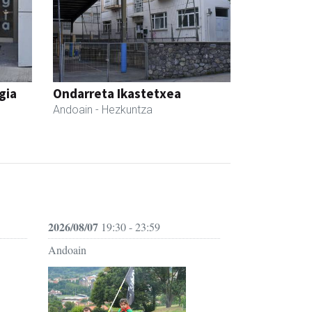
gia
Ondarreta Ikastetxea
Andoain
- Hezkuntza
2026/08/07
19:30 - 23:59
Andoain