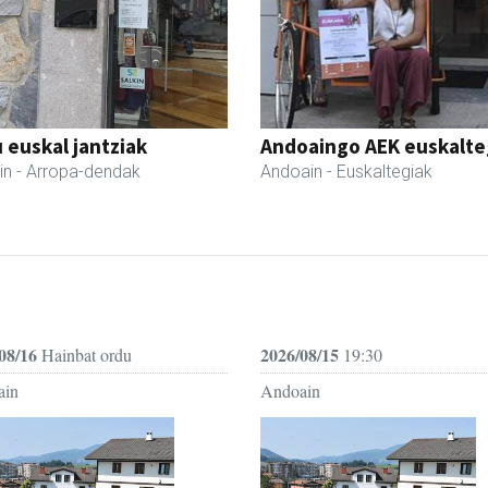
 euskal jantziak
Andoaingo AEK euskalte
in
- Arropa-dendak
Andoain
- Euskaltegiak
08/16
2026/08/15
Hainbat ordu
19:30
ain
Andoain