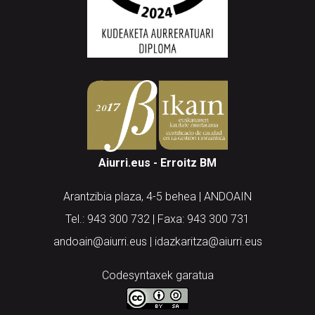
Aiurri.eus - Erroitz BM
Arantzibia plaza, 4-5 behea | ANDOAIN
Tel.: 943 300 732 | Faxa: 943 300 731
andoain@aiurri.eus | idazkaritza@aiurri.eus
Codesyntaxek garatua