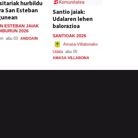
sitariak hurbildu
Komunitatea
ra San Esteban
Santio jaiak:
gunean
Udalaren lehen
balorazioa
N ESTEBAN JAIAK
IBURUN 2026
SANTIOAK 2026
rri
abu 03
ANDOAIN
Amasa-Villabonako
Udala
abu 05
AMASA-VILLABONA