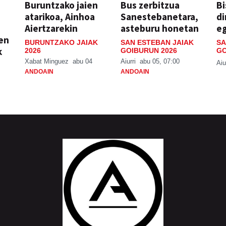
Buruntzako jaien
Bus zerbitzua
Bi
atarikoa, Ainhoa
Sanestebanetara,
di
Aiertzarekin
asteburu honetan
e
ien
BURUNTZAKO JAIAK
SAN ESTEBAN JAIAK
SA
k
2026
GOIBURUN 2026
GO
Xabat Minguez
abu 04
Aiurri
abu 05, 07:00
Aiu
ANDOAIN
ANDOAIN