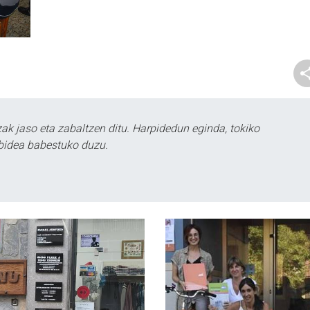
k jaso eta zabaltzen ditu. Harpidedun eginda, tokiko
bidea babestuko duzu.