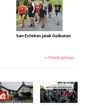
San Esteban jaiak Goiburun
»» Ekitaldi gehiago