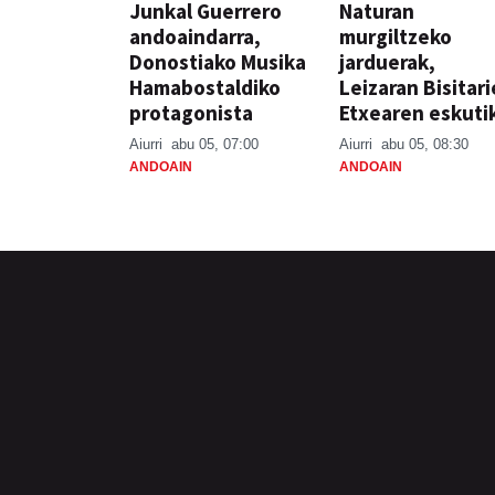
Junkal Guerrero
Naturan
andoaindarra,
murgiltzeko
Donostiako Musika
jarduerak,
Hamabostaldiko
Leizaran Bisitar
protagonista
Etxearen eskuti
Aiurri
abu 05, 07:00
Aiurri
abu 05, 08:30
ANDOAIN
ANDOAIN