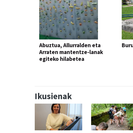
Abuztua, Allurralden eta
Buru
Arraten mantentze-lanak
egiteko hilabetea
Ikusienak