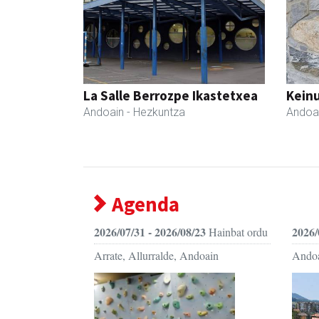
La Salle Berrozpe Ikastetxea
Keinu
Andoain
- Hezkuntza
Andoa
Agenda
2026/07/31 - 2026/08/23
2026/
Hainbat ordu
Arrate, Allurralde, Andoain
Ando