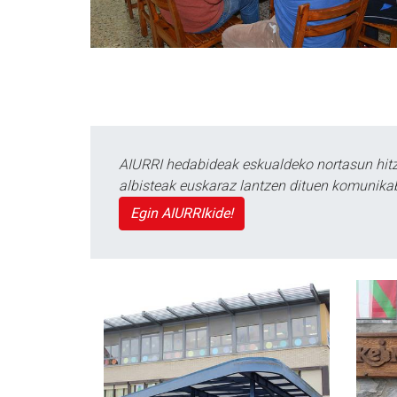
AIURRI hedabideak eskualdeko nortasun hitza
albisteak euskaraz lantzen dituen komunika
Egin AIURRIkide!