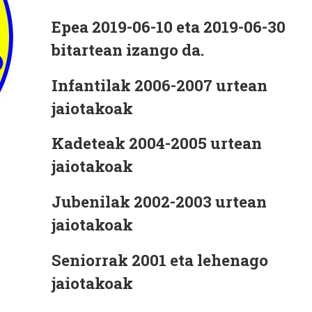
Epea 2019-06-10 eta 2019-06-30
bitartean izango da.
Infantilak 2006-2007 urtean
jaiotakoak
Kadeteak 2004-2005 urtean
jaiotakoak
Jubenilak 2002-2003 urtean
jaiotakoak
Seniorrak 2001 eta lehenago
jaiotakoak