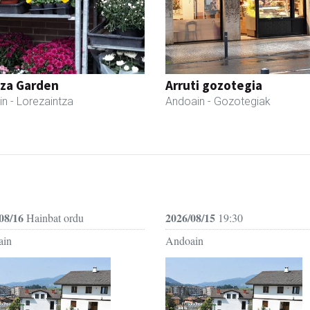
tza Garden
Arruti gozotegia
in
- Lorezaintza
Andoain
- Gozotegiak
08/16
2026/08/15
Hainbat ordu
19:30
ain
Andoain