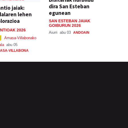
dira San Esteban
ntio jaiak:
egunean
alaren lehen
lorazioa
SAN ESTEBAN JAIAK
GOIBURUN 2026
NTIOAK 2026
Aiurri
abu 03
ANDOAIN
Amasa-Villabonako
ala
abu 05
ASA-VILLABONA