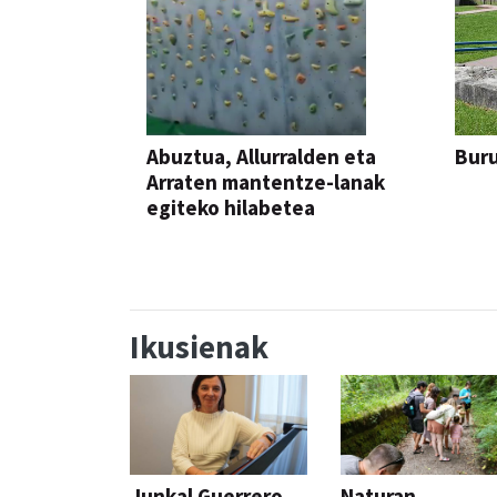
Abuztua, Allurralden eta
Buru
Arraten mantentze-lanak
egiteko hilabetea
Ikusienak
Junkal Guerrero
Naturan