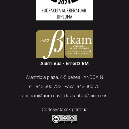
Aiurri.eus - Erroitz BM
Arantzibia plaza, 4-5 behea | ANDOAIN
Tel.: 943 300 732 | Faxa: 943 300 731
andoain@aiurri.eus | idazkaritza@aiurri.eus
Codesyntaxek garatua