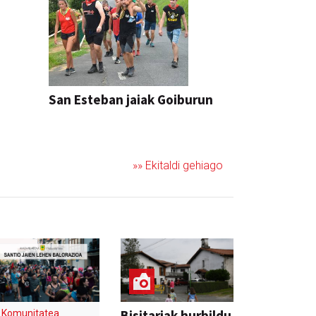
San Esteban jaiak Goiburun
»» Ekitaldi gehiago
Bisitariak hurbildu
Komunitatea