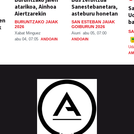
atarikoa, Ainhoa
Sanestebanetara,
Sa
Aiertzarekin
asteburu honetan
Ud
ien
ba
BURUNTZAKO JAIAK
SAN ESTEBAN JAIAK
k
2026
GOIBURUN 2026
SA
Xabat Minguez
Aiurri
abu 05, 07:00
abu 04, 07:05
ANDOAIN
ANDOAIN
Ud
AM