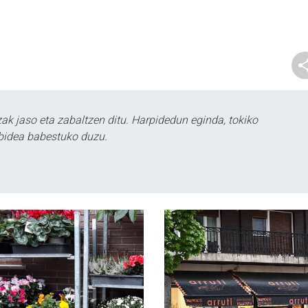
k jaso eta zabaltzen ditu. Harpidedun eginda, tokiko
bidea babestuko duzu.