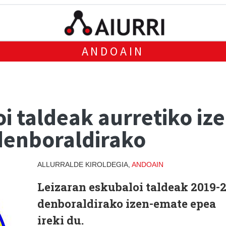
ANDOAIN
oi taldeak aurretiko i
 denboraldirako
ALLURRALDE KIROLDEGIA,
ANDOAIN
Leizaran eskubaloi taldeak 2019-
denboraldirako izen-emate epea
ireki du.