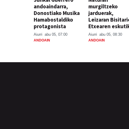
andoaindarra,
murgiltzeko
Donostiako Musika
jarduerak,
Hamabostaldiko
Leizaran Bisitar
protagonista
Etxearen eskuti
Aiurri
abu 05, 07:00
Aiurri
abu 05, 08:30
ANDOAIN
ANDOAIN