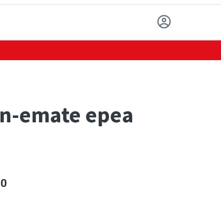
zen-emate epea
20