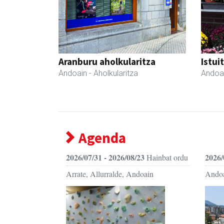
Aranburu aholkularitza
Istui
Andoain
- Aholkularitza
Andoa
Agenda
2026/07/31 - 2026/08/23
2026/
Hainbat ordu
Arrate, Allurralde, Andoain
Ando