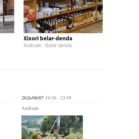
Xixori belar-denda
Andoain
- Belar-denda
2026/08/07
19:30 - 23:59
Andoain