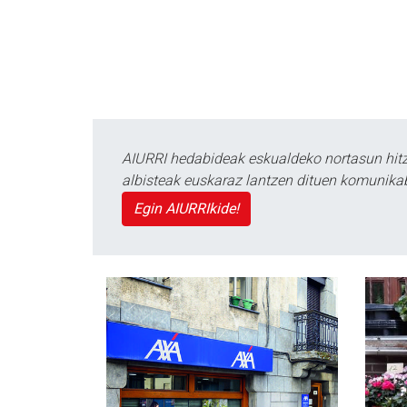
AIURRI hedabideak eskualdeko nortasun hitza
albisteak euskaraz lantzen dituen komunika
Egin AIURRIkide!