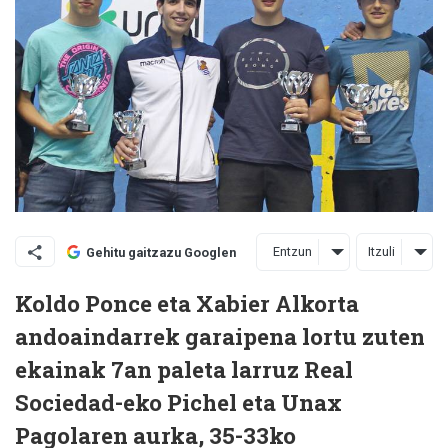
Entzun
Itzuli
Gehitu gaitzazu Googlen
Koldo Ponce eta Xabier Alkorta
andoaindarrek garaipena lortu zuten
ekainak 7an paleta larruz Real
Sociedad-eko Pichel eta Unax
Pagolaren aurka, 35-33ko