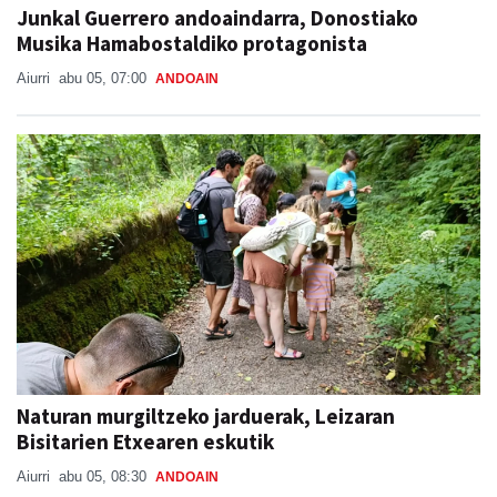
Junkal Guerrero andoaindarra, Donostiako
Musika Hamabostaldiko protagonista
Aiurri
abu 05, 07:00
ANDOAIN
Naturan murgiltzeko jarduerak, Leizaran
Bisitarien Etxearen eskutik
Aiurri
abu 05, 08:30
ANDOAIN