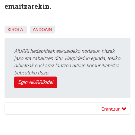
emaitzarekin.
KIROLA
ANDOAIN
AIURRI hedabideak eskualdeko nortasun hitzak
jaso eta zabaltzen ditu. Harpidedun eginda, tokiko
albisteak euskaraz lantzen dituen komunikabidea
babestuko duzu.
Egin AIURRIkide!
Erantzun