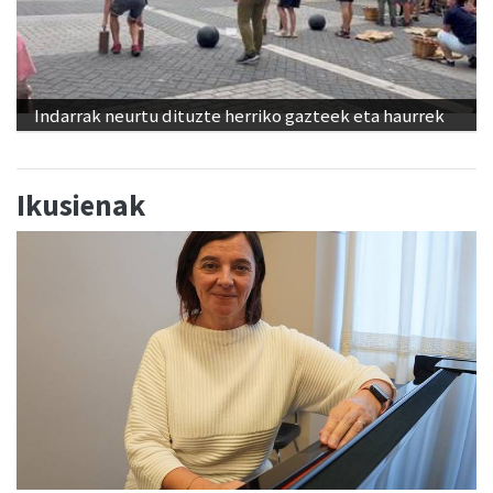
Indarrak neurtu dituzte herriko gazteek eta haurrek
Ikusienak