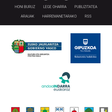
HONI BURUZ
LEGE OHARRA
PUBLIZITATEA
ARAUAK
HARREMANETARAKO
RSS