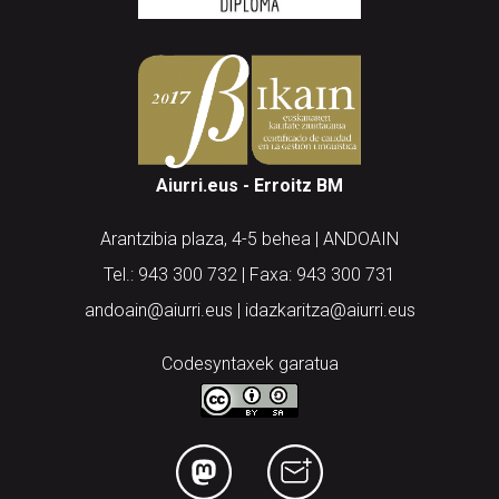
Aiurri.eus - Erroitz BM
Arantzibia plaza, 4-5 behea | ANDOAIN
Tel.: 943 300 732 | Faxa: 943 300 731
andoain@aiurri.eus | idazkaritza@aiurri.eus
Codesyntaxek garatua