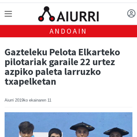
ANDOAIN
Gazteleku Pelota Elkarteko
pilotariak garaile 22 urtez
azpiko paleta larruzko
txapelketan
Aiurri
2019ko ekainaren 11