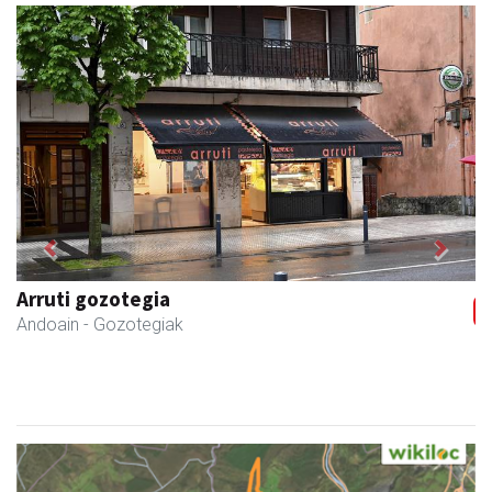
Previous
Next
Arruti gozotegia
Andoain
- Gozotegiak