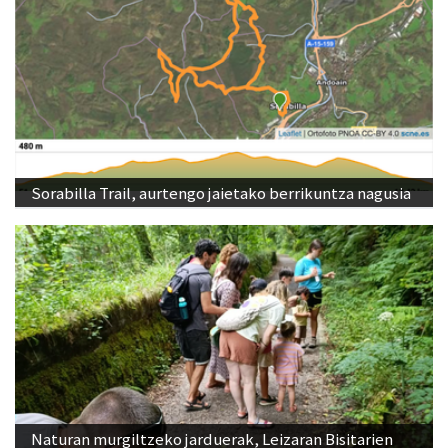
Sorabilla Trail, aurtengo jaietako berrikuntza nagusia
Naturan murgiltzeko jarduerak, Leizaran Bisitarien