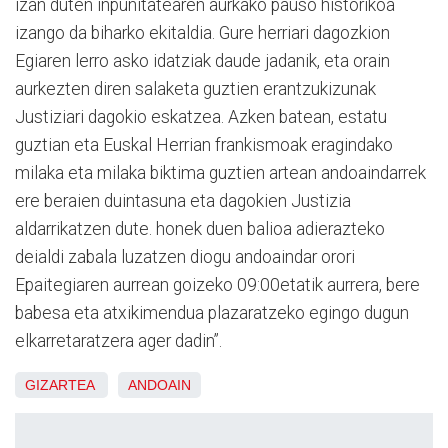
izan duten inpunitatearen aurkako pauso historikoa
izango da biharko ekitaldia. Gure herriari dagozkion
Egiaren lerro asko idatziak daude jadanik, eta orain
aurkezten diren salaketa guztien erantzukizunak
Justiziari dagokio eskatzea. Azken batean, estatu
guztian eta Euskal Herrian frankismoak eragindako
milaka eta milaka biktima guztien artean andoaindarrek
ere beraien duintasuna eta dagokien Justizia
aldarrikatzen dute. honek duen balioa adierazteko
deialdi zabala luzatzen diogu andoaindar orori
Epaitegiaren aurrean goizeko 09:00etatik aurrera, bere
babesa eta atxikimendua plazaratzeko egingo dugun
elkarretaratzera ager dadin”.
GIZARTEA
ANDOAIN