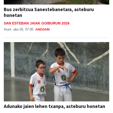
Bus zerbitzua Sanestebanetara, asteburu
honetan
SAN ESTEBAN JAIAK GOIBURUN 2026
Aiurri
abu 05, 07:00
ANDOAIN
Adunako jaien lehen txanpa, asteburu honetan