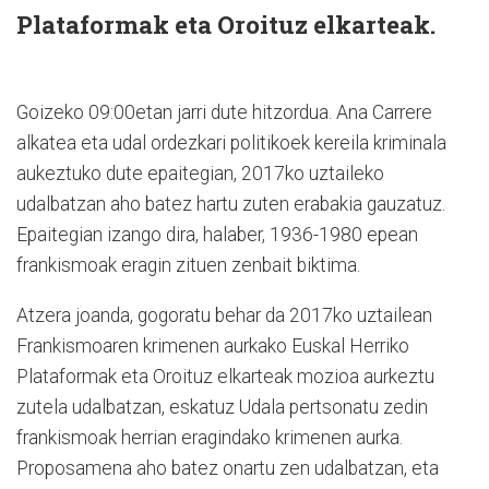
Plataformak eta Oroituz elkarteak.
Goizeko 09:00etan jarri dute hitzordua. Ana Carrere
alkatea eta udal ordezkari politikoek kereila kriminala
aukeztuko dute epaitegian, 2017ko uztaileko
udalbatzan aho batez hartu zuten erabakia gauzatuz.
Epaitegian izango dira, halaber, 1936-1980 epean
frankismoak eragin zituen zenbait biktima.
Atzera joanda, gogoratu behar da 2017ko uztailean
Frankismoaren krimenen aurkako Euskal Herriko
Plataformak eta Oroituz elkarteak mozioa aurkeztu
zutela udalbatzan, eskatuz Udala pertsonatu zedin
frankismoak herrian eragindako krimenen aurka.
Proposamena aho batez onartu zen udalbatzan, eta