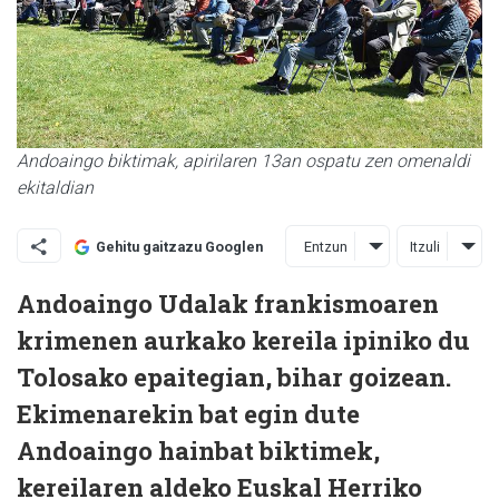
Andoaingo biktimak, apirilaren 13an ospatu zen omenaldi
ekitaldian
Entzun
Itzuli
Gehitu gaitzazu Googlen
Andoaingo Udalak frankismoaren
krimenen aurkako kereila ipiniko du
Tolosako epaitegian, bihar goizean.
Ekimenarekin bat egin dute
Andoaingo hainbat biktimek,
kereilaren aldeko Euskal Herriko