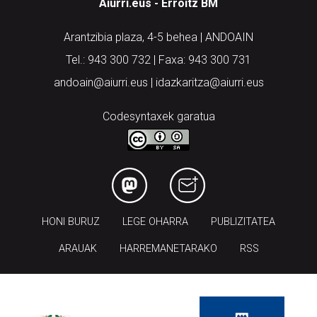
Aiurri.eus - Erroitz BM
Arantzibia plaza, 4-5 behea | ANDOAIN
Tel.: 943 300 732 | Faxa: 943 300 731
andoain@aiurri.eus | idazkaritza@aiurri.eus
Codesyntaxek garatua
HONI BURUZ
LEGE OHARRA
PUBLIZITATEA
ARAUAK
HARREMANETARAKO
RSS