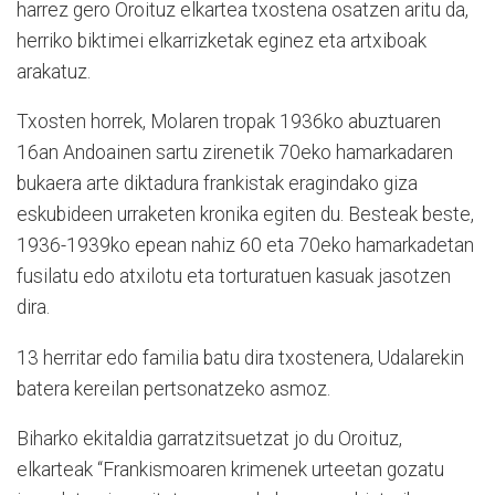
harrez gero Oroituz elkartea txostena osatzen aritu da,
herriko biktimei elkarrizketak eginez eta artxiboak
arakatuz.
Txosten horrek, Molaren tropak 1936ko abuztuaren
16an Andoainen sartu zirenetik 70eko hamarkadaren
bukaera arte diktadura frankistak eragindako giza
eskubideen urraketen kronika egiten du. Besteak beste,
1936-1939ko epean nahiz 60 eta 70eko hamarkadetan
fusilatu edo atxilotu eta torturatuen kasuak jasotzen
dira.
13 herritar edo familia batu dira txostenera, Udalarekin
batera kereilan pertsonatzeko asmoz.
Biharko ekitaldia garratzitsuetzat jo du Oroituz,
elkarteak “Frankismoaren krimenek urteetan gozatu