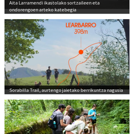
Aita Larramendi ikastolako sortzaileen eta
ondorengoen arteko katebegia
Sorabilla Trail, aurtengo jaietako berrikuntza nagusia