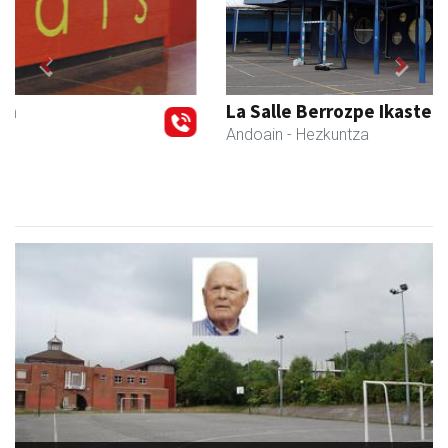
Previous
Next
La Salle Berrozpe Ikastetxea
Andoain
- Hezkuntza