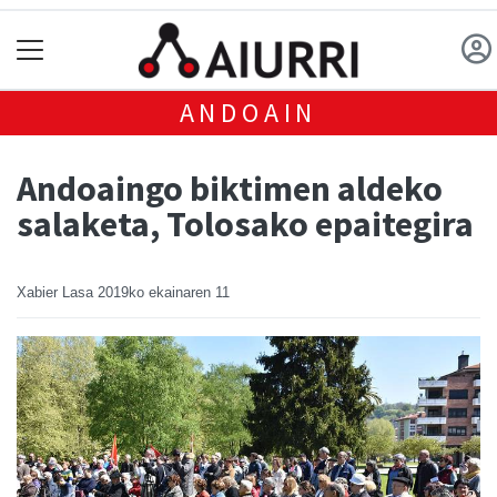
ANDOAIN
Andoaingo biktimen aldeko
salaketa, Tolosako epaitegira
Xabier Lasa
2019ko ekainaren 11