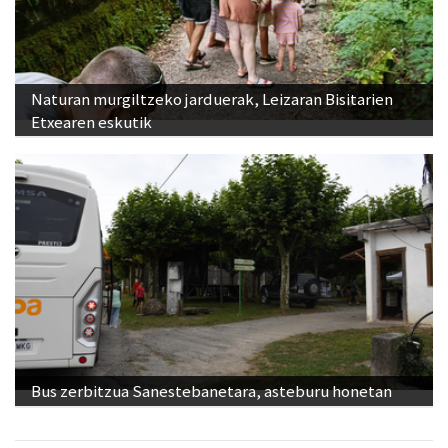
Naturan murgiltzeko jarduerak, Leizaran Bisitarien
Etxearen eskutik
Bus zerbitzua Sanestebanetara, asteburu honetan