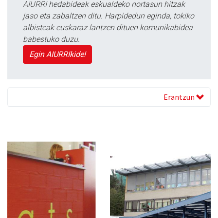
AIURRI hedabideak eskualdeko nortasun hitzak
jaso eta zabaltzen ditu. Harpidedun eginda, tokiko
albisteak euskaraz lantzen dituen komunikabidea
babestuko duzu.
Egin AIURRIkide!
Erantzun