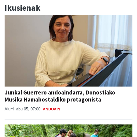
Ikusienak
Junkal Guerrero andoaindarra, Donostiako
Musika Hamabostaldiko protagonista
Aiurri
abu 05, 07:00
ANDOAIN