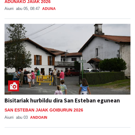
ADUNAKO JAIAK 2026
Aiurri
abu 05, 08:47
ADUNA
Bisitariak hurbildu dira San Esteban egunean
SAN ESTEBAN JAIAK GOIBURUN 2026
Aiurri
abu 03
ANDOAIN