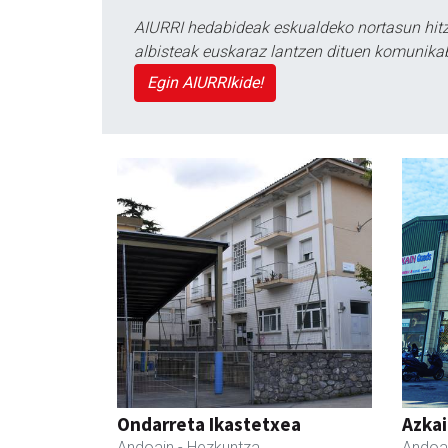
AIURRI hedabideak eskualdeko nortasun hitza
albisteak euskaraz lantzen dituen komunika
Egin AIURRIkide!
Ondarreta Ikastetxea
Azka
Andoain
- Hezkuntza
Andoa