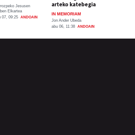
arteko katebegia
rrozpeko Jesusen
ben Elkartea
IN MEMORIAM
 07, 09:25
ANDOAIN
Jon Ander Ubeda
abu 06, 11:38
ANDOAIN