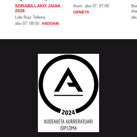
SORABILLAKO JAIAK
Aiurri
abu 07, 07:00
Be
2026
Ala
URNIETA
Lide Ruiz Telleria
abu
abu 07, 08:00
ANDOAIN