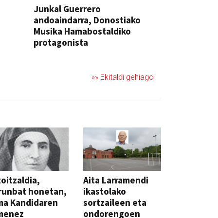
Junkal Guerrero
andoaindarra, Donostiako
Musika Hamabostaldiko
protagonista
KONTZERTUA
»» Ekitaldi gehiago
oitzaldia,
Aita Larramendi
runbat honetan,
ikastolako
ma Kandidaren
sortzaileen eta
menez
ondorengoen