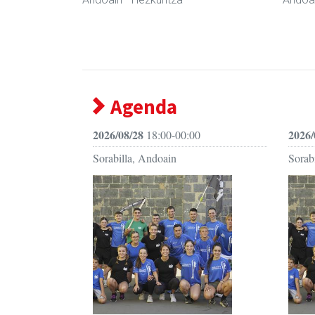
Agenda
2026/08/28
2026/
18:00-00:00
Sorabilla, Andoain
Sorab