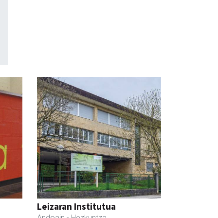
Leizaran Institutua
Andoain
- Hezkuntza