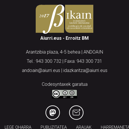
Aiurri.eus - Erroitz BM
Arantzibia plaza, 4-5 behea | ANDOAIN
Tel.: 943 300 732 | Faxa: 943 300 731
andoain@aiurri.eus | idazkaritza@aiurri.eus
Codesyntaxek garatua
LEGE OHARRA
PUBLIZITATEA
ARAUAK
HARREMANET