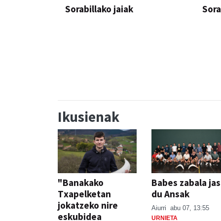
Sorabillako jaiak
Sora
FESTAK
FEST
Ikusienak
"Banakako
Babes zabala ja
Txapelketan
du Ansak
jokatzeko nire
Aiurri
abu 07, 13:55
eskubidea
URNIETA