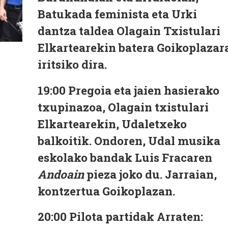
Batukada feminista eta Urki
dantza taldea Olagain
Txistulari
Elkartearekin batera Goikoplazar
iritsiko dira.
19:00
Pregoia eta jaien hasierako
txupinazoa, Olagain txistulari
Elkartearekin
, Udaletxeko
balkoitik. Ondoren, Udal musika
eskolako bandak Luis Fracaren
Andoain
pieza joko du. Jarraian,
kontzertua Goikoplazan.
20:00
Pilota partidak Arraten: