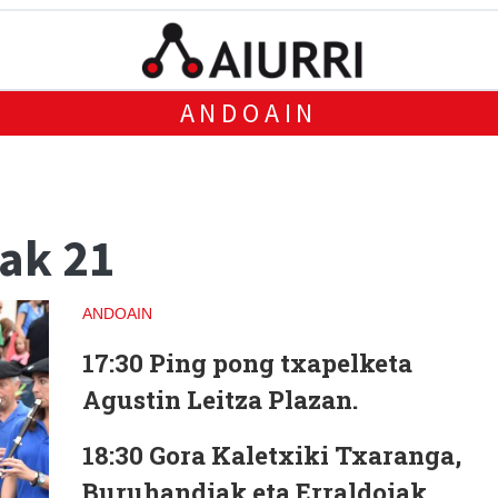
ANDOAIN
ak 21
ANDOAIN
17:30
Ping pong txapelketa
Agustin Leitza Plazan.
18:30
Gora Kaletxiki Txaranga,
Buruhandiak eta Erraldoiak,