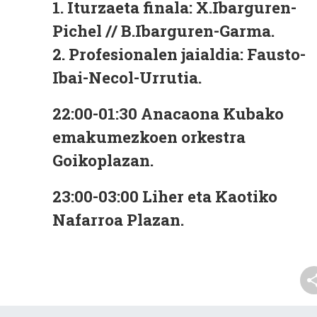
1. Iturzaeta finala: X.Ibarguren-
Pichel // B.Ibarguren-Garma.
2. Profesionalen jaialdia: Fausto-
Ibai-Necol-Urrutia.
22:00-01:30
Anacaona Kubako
emakumezkoen orkestra
Goikoplazan.
23:00-03:00
Liher eta Kaotiko
Nafarroa Plazan.