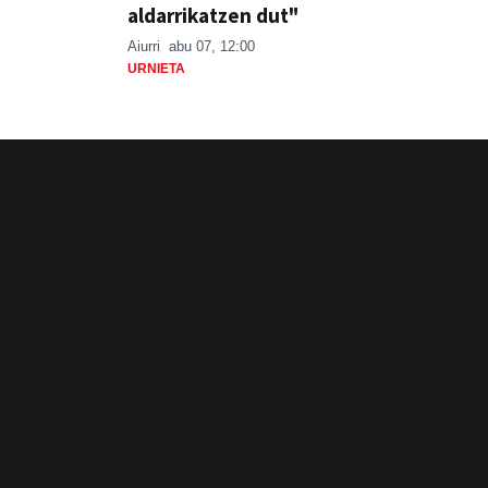
aldarrikatzen dut"
Aiurri
abu 07, 12:00
URNIETA