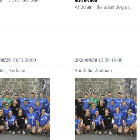
Andoain
- Ile-apaindegiak
08/29
2026/08/30
10:30-00:00
12:00-19:00
illa, Andoain
Sorabilla, Andoain