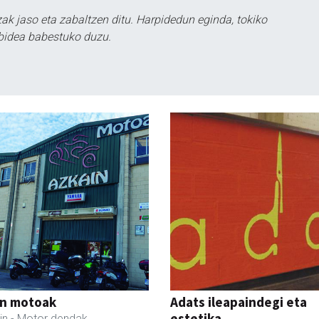
k jaso eta zabaltzen ditu. Harpidedun eginda, tokiko
bidea babestuko duzu.
in motoak
Adats ileapaindegi eta
estetika
in
- Motor dendak