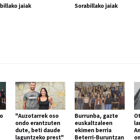
billako jaiak
Sorabillako jaiak
AK
FESTAK
so
"Auzotarrek oso
Burrunba, gazte
Ot
ondo erantzuten
euskaltzaleen
la
dute, beti daude
ekimen berria
A
laguntzeko prest"
Beterri-Buruntzan
o