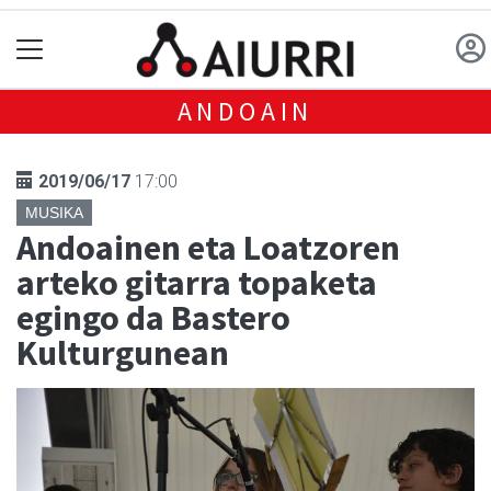
ANDOAIN
2019/06/17
17:00
MUSIKA
Andoainen eta Loatzoren
arteko gitarra topaketa
egingo da Bastero
Kulturgunean