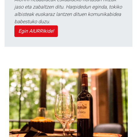
jaso eta zabaltzen ditu. Harpidedun eginda, tokiko
albisteak euskaraz lantzen dituen komunikabidea
babestuko duzu.
Egin AIURRIkide!