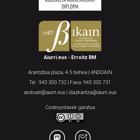
Aiurri.eus - Erroitz BM
Arantzibia plaza, 4-5 behea | ANDOAIN
Tel.: 943 300 732 | Faxa: 943 300 731
andoain@aiurri.eus | idazkaritza@aiurri.eus
Codesyntaxek garatua