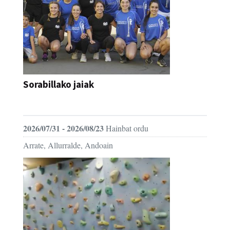
Sorabillako jaiak
FESTAK
2026/07/31 - 2026/08/23
Hainbat ordu
Arrate, Allurralde, Andoain