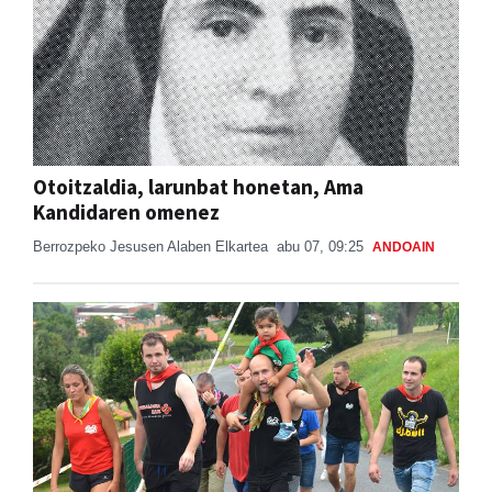
Otoitzaldia, larunbat honetan, Ama
Kandidaren omenez
Berrozpeko Jesusen Alaben Elkartea
abu 07, 09:25
ANDOAIN