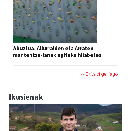
Abuztua, Allurralden eta Arraten
mantentze-lanak egiteko hilabetea
»» Ekitaldi gehiago
Ikusienak