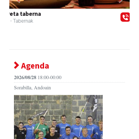
Previous
Next
Karrika auto konponketa
Andoain
- Auto konponketak
Agenda
2026/08/28
18:00-00:00
Sorabilla, Andoain