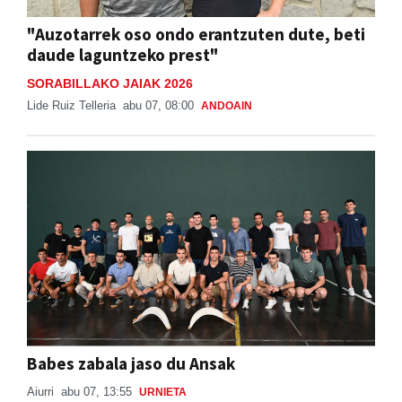
"Auzotarrek oso ondo erantzuten dute, beti
daude laguntzeko prest"
SORABILLAKO JAIAK 2026
Lide Ruiz Telleria
abu 07, 08:00
ANDOAIN
Babes zabala jaso du Ansak
Aiurri
abu 07, 13:55
URNIETA