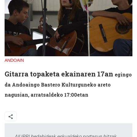
ANDOAIN
Gitarra topaketa ekainaren 17an
egingo
da
Andoaingo Bastero Kulturguneko areto
nagusian, arratsaldeko 17:00etan
AIURRI hedabideak eskualdeko nortasun hitzak