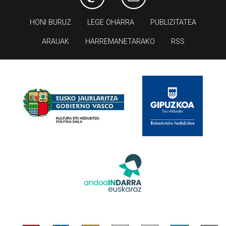
HONI BURUZ
LEGE OHARRA
PUBLIZITATEA
ARAUAK
HARREMANETARAKO
RSS