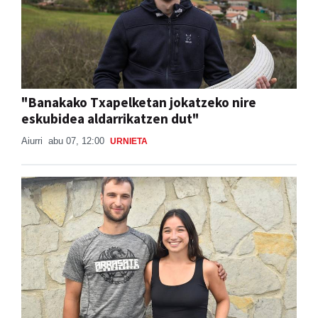
"Banakako Txapelketan jokatzeko nire
eskubidea aldarrikatzen dut"
Aiurri
abu 07, 12:00
URNIETA