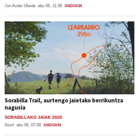
Jon Ander Ubeda
abu 06, 11:38
ANDOAIN
Sorabilla Trail, aurtengo jaietako berrikuntza
nagusia
SORABILLAKO JAIAK 2026
Aiurri
abu 06, 07:00
ANDOAIN