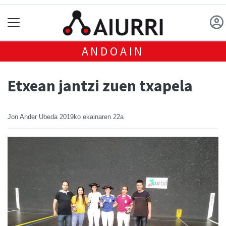
ANDOAIN
Etxean jantzi zuen txapela
Jon Ander Ubeda
2019ko ekainaren 22a