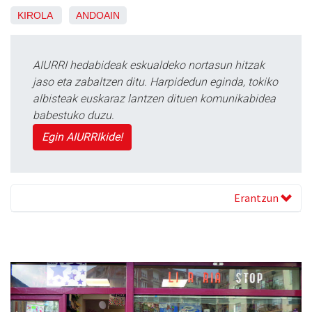
KIROLA
ANDOAIN
AIURRI hedabideak eskualdeko nortasun hitzak
jaso eta zabaltzen ditu. Harpidedun eginda, tokiko
albisteak euskaraz lantzen dituen komunikabidea
babestuko duzu.
Egin AIURRIkide!
Erantzun