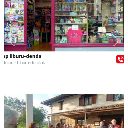
Previous
Next
Asun denda
Andoain
- Arropa-dendak