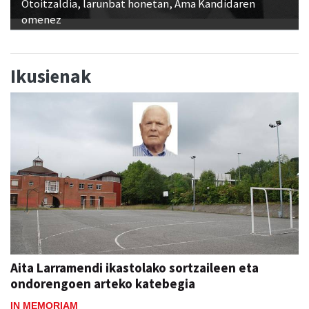
Otoitzaldia, larunbat honetan, Ama Kandidaren
omenez
Ikusienak
Aita Larramendi ikastolako sortzaileen eta
ondorengoen arteko katebegia
IN MEMORIAM