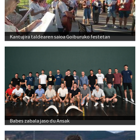
Kantujira taldearen saioa Goiburuko festetan
Babes zabala jaso du Ansak