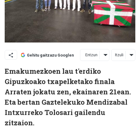
Entzun
Itzuli
Gehitu gaitzazu Googlen
Emakumezkoen lau t'erdiko
Gipuzkoako txapelketako finala
Arraten jokatu zen, ekainaren 21ean.
Eta bertan Gaztelekuko Mendizabal
Intxurreko Tolosari gailendu
zitzaion.