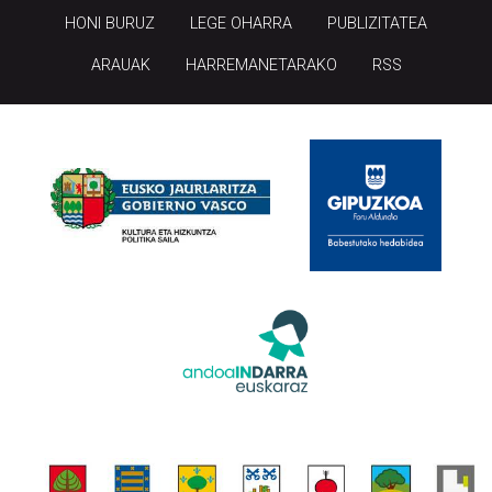
HONI BURUZ
LEGE OHARRA
PUBLIZITATEA
ARAUAK
HARREMANETARAKO
RSS