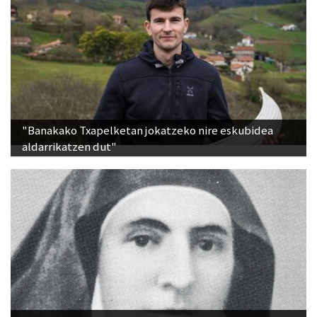
"Banakako Txapelketan jokatzeko nire eskubidea
aldarrikatzen dut"