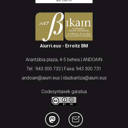
Aiurri.eus - Erroitz BM
Arantzibia plaza, 4-5 behea | ANDOAIN
Tel.: 943 300 732 | Faxa: 943 300 731
andoain@aiurri.eus | idazkaritza@aiurri.eus
Codesyntaxek garatua