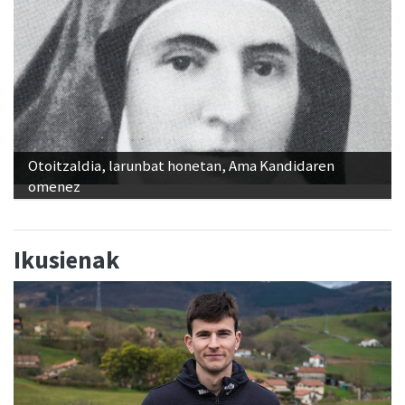
Otoitzaldia, larunbat honetan, Ama Kandidaren
omenez
Ikusienak