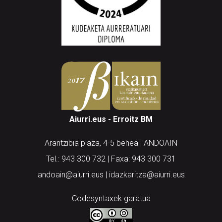
Aiurri.eus - Erroitz BM
Arantzibia plaza, 4-5 behea | ANDOAIN
Tel.: 943 300 732 | Faxa: 943 300 731
andoain@aiurri.eus | idazkaritza@aiurri.eus
Codesyntaxek garatua