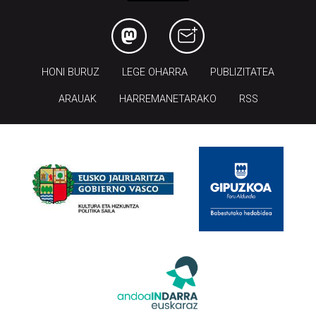
HONI BURUZ
LEGE OHARRA
PUBLIZITATEA
ARAUAK
HARREMANETARAKO
RSS