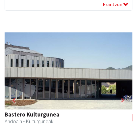
Erantzun
Previous
Next
Stop liburu-denda
Andoain
- Liburu-dendak