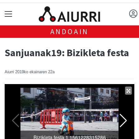
ANDOAIN
Sanjuanak19: Bizikleta festa
Aiurri
2019ko ekainaren 22a