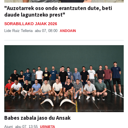
"Auzotarrek oso ondo erantzuten dute, beti
daude laguntzeko prest"
SORABILLAKO JAIAK 2026
Lide Ruiz Telleria
abu 07, 08:00
ANDOAIN
Babes zabala jaso du Ansak
Aiurri
abu 07, 13:55
URNIETA