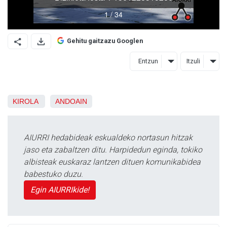
Gehitu gaitzazu Googlen
Entzun
Itzuli
KIROLA
ANDOAIN
AIURRI hedabideak eskualdeko nortasun hitzak
jaso eta zabaltzen ditu. Harpidedun eginda, tokiko
albisteak euskaraz lantzen dituen komunikabidea
babestuko duzu.
Egin AIURRIkide!