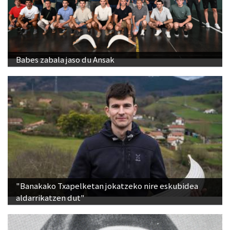
Babes zabala jaso du Ansak
"Banakako Txapelketan jokatzeko nire eskubidea
aldarrikatzen dut"