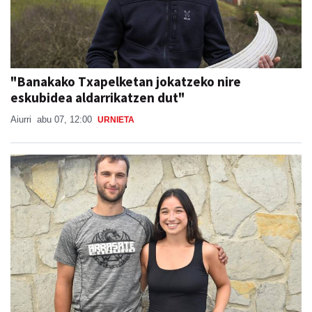
"Banakako Txapelketan jokatzeko nire
eskubidea aldarrikatzen dut"
Aiurri
abu 07, 12:00
URNIETA