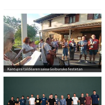
Kantujira taldearen saioa Goiburuko festetan