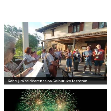
Kantujira taldearen saioa Goiburuko festetan