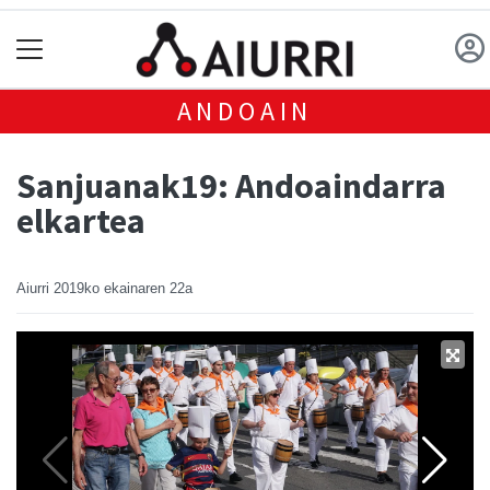
ANDOAIN
Sanjuanak19: Andoaindarra
elkartea
Aiurri
2019ko ekainaren 22a