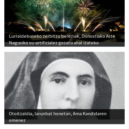
Lurraldebuseko zerbitzu bereziak, Donostiako Aste
Nagusiko su-artifizialez gozatu ahal izateko
Otoitzaldia, larunbat honetan, Ama Kandidaren
omenez