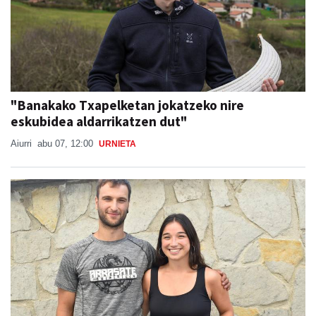
"Banakako Txapelketan jokatzeko nire
eskubidea aldarrikatzen dut"
Aiurri
abu 07, 12:00
URNIETA