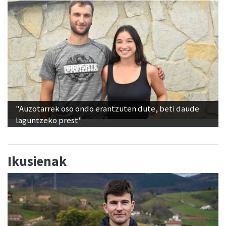
"Auzotarrek oso ondo erantzuten dute, beti daude
laguntzeko prest"
Ikusienak