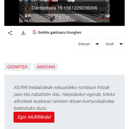
Gehitu gaitzazu Googlen
Entzun
Itzuli
GIZARTEA
ANDOAIN
AIURRI hedabideak eskualdeko nortasun hitzak
jaso eta zabaltzen ditu. Harpidedun eginda, tokiko
albisteak euskaraz lantzen dituen komunikabidea
babestuko duzu.
Egin AIURRIkide!