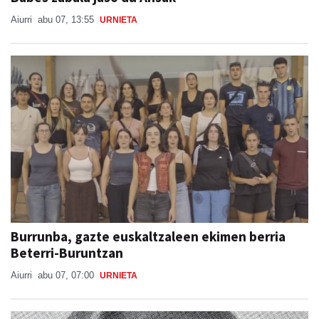
Aiurri
abu 07, 13:55
URNIETA
Burrunba, gazte euskaltzaleen ekimen berria
Beterri-Buruntzan
Aiurri
abu 07, 07:00
URNIETA