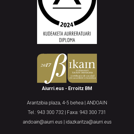
Aiurri.eus - Erroitz BM
Arantzibia plaza, 4-5 behea | ANDOAIN
Tel.: 943 300 732 | Faxa: 943 300 731
andoain@aiurri.eus | idazkaritza@aiurri.eus