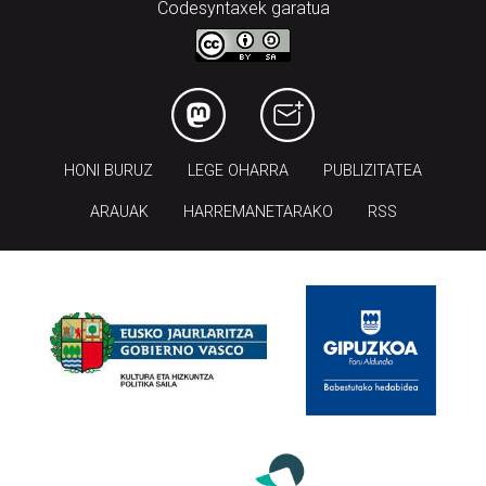
Codesyntaxek garatua
HONI BURUZ
LEGE OHARRA
PUBLIZITATEA
ARAUAK
HARREMANETARAKO
RSS