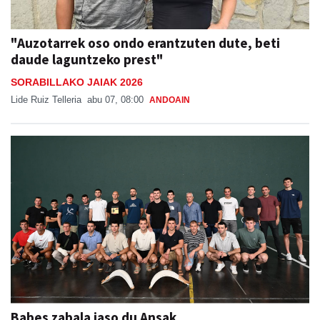
"Auzotarrek oso ondo erantzuten dute, beti
daude laguntzeko prest"
SORABILLAKO JAIAK 2026
Lide Ruiz Telleria
abu 07, 08:00
ANDOAIN
Babes zabala jaso du Ansak