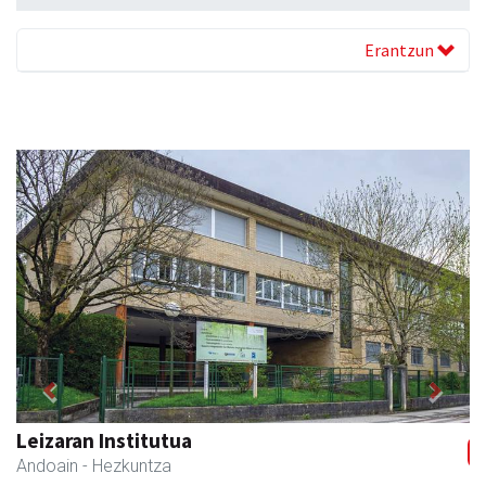
Erantzun
Previous
Next
Kuttun kafetegia
Andoain
- Gozotegiak