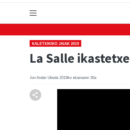
KALETXIKIKO JAIAK 2019
La Salle ikastetx
Jon Ander Ubeda
2019ko ekainaren 30a