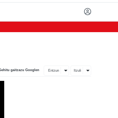
Gehitu gaitzazu Googlen
Entzun
Itzuli