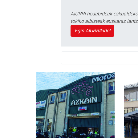
AIURRI hedabideak eskualdeko n
tokiko albisteak euskaraz lan
Egin AIURRIkide!