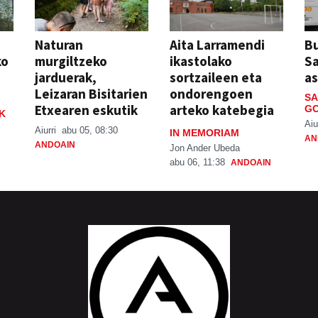
Naturan
Aita Larramendi
Bu
ko
murgiltzeko
ikastolako
S
jarduerak,
sortzaileen eta
a
Leizaran Bisitarien
ondorengoen
SA
Etxearen eskutik
arteko katebegia
GO
K
Aiu
Aiurri
abu 05, 08:30
IN MEMORIAM
AN
ANDOAIN
Jon Ander Ubeda
abu 06, 11:38
ANDOAIN