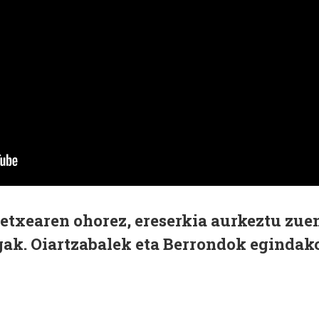
tetxearen ohorez, ereserkia aurkeztu zue
gak. Oiartzabalek eta Berrondok egindak