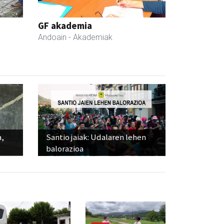
GF akademia
Andoain
- Akademiak
a,
Santio jaiak: Udalaren lehen
balorazioa