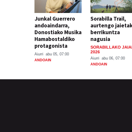
Junkal Guerrero
Sorabilla Trail,
andoaindarra,
aurtengo jaieta
Donostiako Musika
berrikuntza
Hamabostaldiko
nagusia
protagonista
SORABILLAKO JAIA
2026
Aiurri
abu 05, 07:00
Aiurri
abu 06, 07:00
ANDOAIN
ANDOAIN