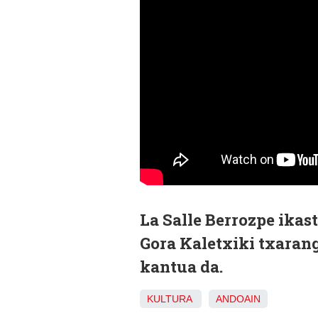
La Salle Berrozpe ikas
Gora Kaletxiki txaran
kantua da.
KULTURA
ANDOAIN