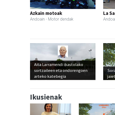
Azkain motoak
La Sa
Andoain
- Motor dendak
Andoa
Aita Larramendi ikastolako
sortzaileen eta ondorengoen
Sora
arteko katebegia
jaie
Ikusienak