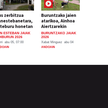
s zerbitzua
Buruntzako jaien
anestebanetara,
atarikoa, Ainhoa
steburu honetan
Aiertzarekin
N ESTEBAN JAIAK
BURUNTZAKO JAIAK
IBURUN 2026
2026
rri
abu 05, 07:00
Xabat Minguez
abu 04
DOAIN
ANDOAIN