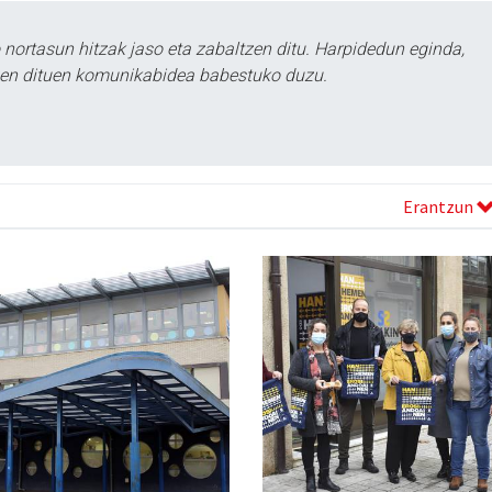
ortasun hitzak jaso eta zabaltzen ditu. Harpidedun eginda,
tzen dituen komunikabidea babestuko duzu.
Erantzun