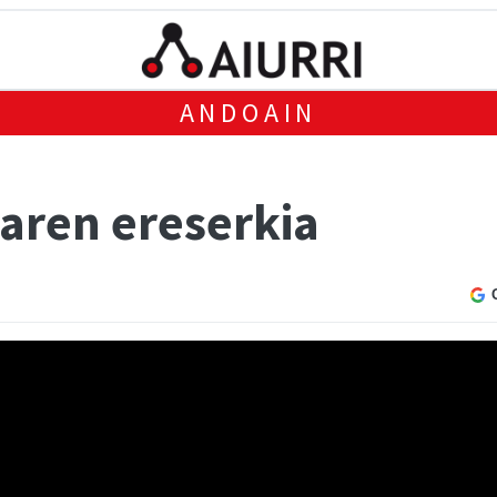
ANDOAIN
earen ereserkia