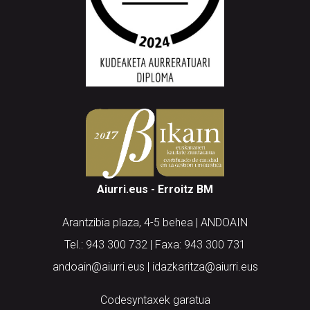
Aiurri.eus - Erroitz BM
Arantzibia plaza, 4-5 behea | ANDOAIN
Tel.: 943 300 732 | Faxa: 943 300 731
andoain@aiurri.eus | idazkaritza@aiurri.eus
Codesyntaxek garatua