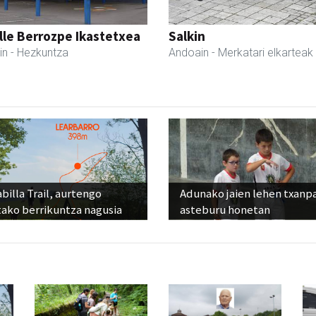
lle Berrozpe Ikastetxea
Salkin
in
- Hezkuntza
Andoain
- Merkatari elkarteak
billa Trail, aurtengo
Adunako jaien lehen txanp
tako berrikuntza nagusia
asteburu honetan