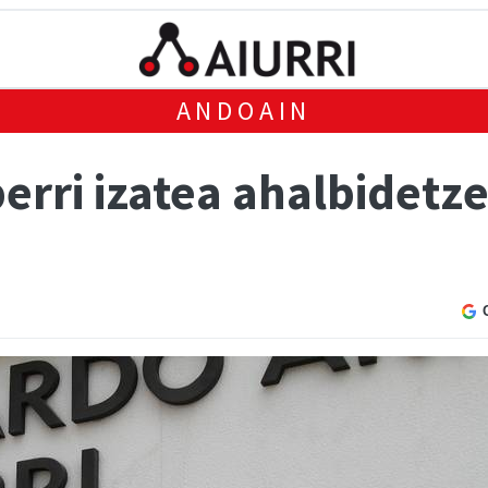
ANDOAIN
rri izatea ahalbidetze