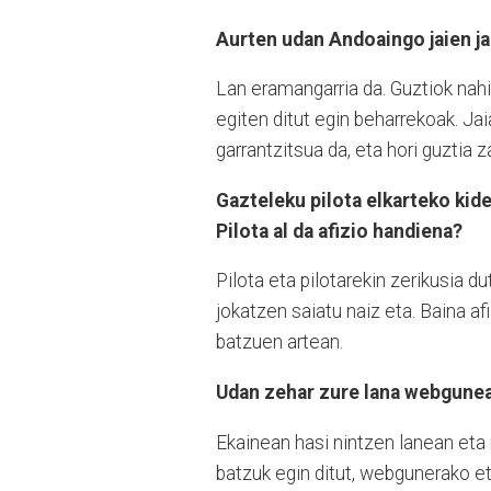
Aurten udan Andoaingo jaien ja
Lan eramangarria da. Guztiok nah
egiten ditut egin beharrekoak. Jai
garrantzitsua da, eta hori guztia z
Gazteleku pilota elkarteko kid
Pilota al da afizio handiena?
Pilota eta pilotarekin zerikusia d
jokatzen saiatu naiz eta. Baina af
batzuen artean.
Udan zehar zure lana webgunean
Ekainean hasi nintzen lanean eta n
batzuk egin ditut, webgunerako et