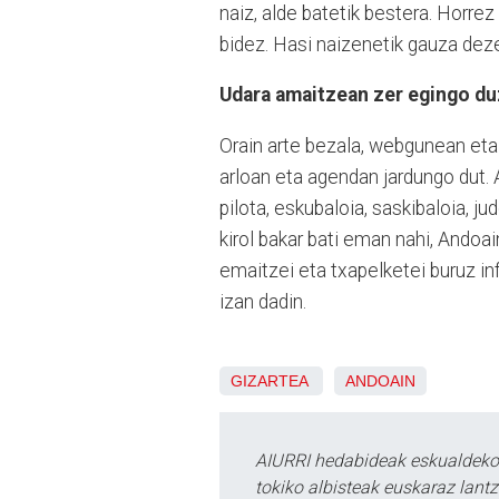
naiz, alde batetik bestera. Horrez
bidez. Hasi naizenetik gauza deze
Udara amaitzean zer egingo du
Orain arte bezala, webgunean eta s
arloan eta agendan jardungo dut. 
pilota, eskubaloia, saskibaloia, ju
kirol bakar bati eman nahi, Andoai
emaitzei eta txapelketei buruz in
izan dadin.
GIZARTEA
ANDOAIN
AIURRI hedabideak eskualdeko n
tokiko albisteak euskaraz lan