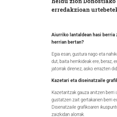
heldu zion Donostiako 
erredakzioan urtebetek
Aiurriko lantaldean hasi berri
herrian bertan?
Egia esan, gustura nago eta nahi
dut, baita herrikideak ere, beraz, 
jatorrak direnez, asko errazten did
Kazetari eta diseinatzaile graf
Kazetaritzak gauza anitzen berri i
gustatzen zait gertakarien berri e
Disenatzaile grafikoaren ikuspuntu
zaizkidan alorrak.