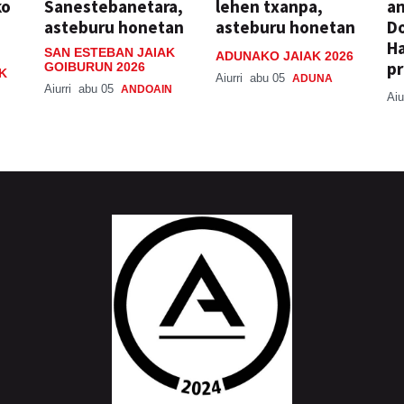
ko
Sanestebanetara,
lehen txanpa,
an
asteburu honetan
asteburu honetan
Do
H
SAN ESTEBAN JAIAK
ADUNAKO JAIAK 2026
pr
GOIBURUN 2026
K
Aiurri
abu 05
ADUNA
Aiurri
abu 05
ANDOAIN
Aiu