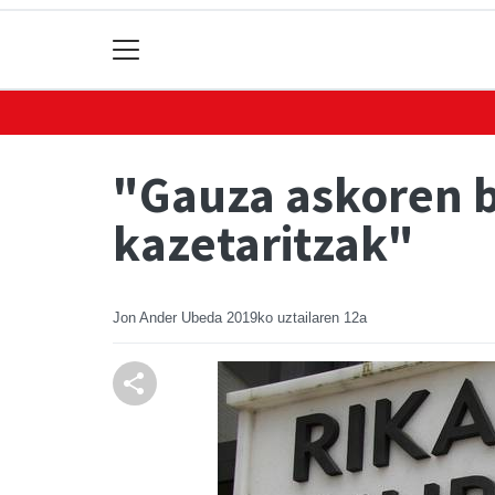
"Gauza askoren be
kazetaritzak"
Jon Ander Ubeda
2019ko uztailaren 12a