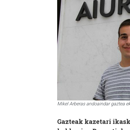
Mikel Arberas andoaindar gaztea eka
Gazteak kazetari ikask