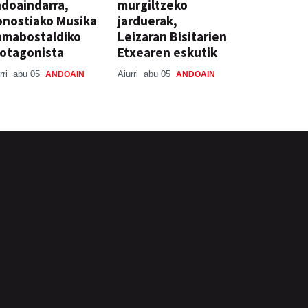
doaindarra,
murgiltzeko
nostiako Musika
jarduerak,
amabostaldiko
Leizaran Bisitarien
otagonista
Etxearen eskutik
rri
abu 05
Aiurri
abu 05
ANDOAIN
ANDOAIN