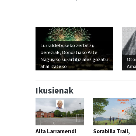
Lurraldebuseko zerbitzu
bereziak, Donostiako Aste
Nagusiko su-artifizialez gozatu
Otoi
ahal izateko
Ama
Ikusienak
Aita Larramendi
Sorabilla Trail,