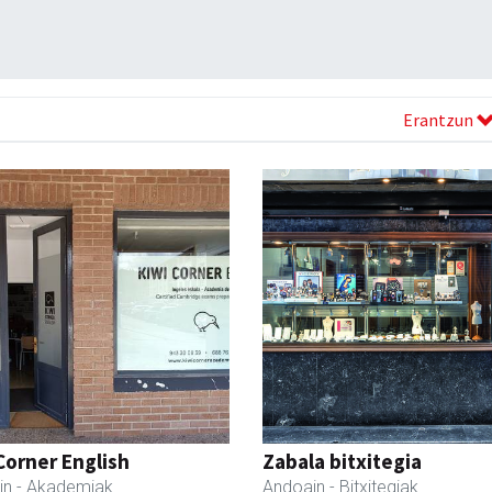
Erantzun
Corner English
Zabala bitxitegia
in
- Akademiak
Andoain
- Bitxitegiak