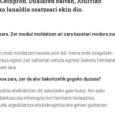
Ceinpron. Dualaren baitan, Aiurriko
o lanaldia osatzeari ekin dio.
a zara. Zer moduz moldatzen ari zara kazetari modura zu
ko ondo moldatzen naizela uste dut. Herria ondo ezagutzen
erraza egiten zait saltsetan sartuta egotea. Gainera, herritarra
ate lana.
ikoa zara, zer da alor bakoitzetik gogoko duzuna?
zatea ahalbidetzen dit, askotariko gaiei buruz. Niri asko
dukitzea eta informazio hori herritarrei helaraztea.
tik, argazkilaritza eta bideogintza dira gehien gustatzen