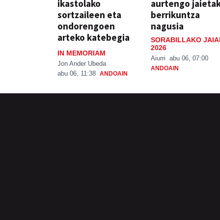
ikastolako
aurtengo jaieta
sortzaileen eta
berrikuntza
ondorengoen
nagusia
arteko katebegia
SORABILLAKO JAIA
2026
IN MEMORIAM
Aiurri
abu 06, 07:00
Jon Ander Ubeda
ANDOAIN
abu 06, 11:38
ANDOAIN