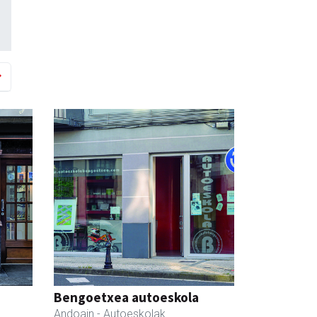
Bengoetxea autoeskola
Andoain
- Autoeskolak