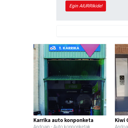
Egin AIURRIkide!
Karrika auto konponketa
Kiwi 
Andoain
- Auto konponketak
Andoa