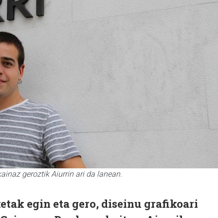
inaz geroztik Aiurrin ari da lanean.
etak egin eta gero, diseinu grafikoari