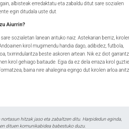
 gain, albisteak erredaktatu eta zabaldu ditut sare sozialen
nte egin ditudala uste dut.
zu Aiurrin?
are sozialetan lanean arituko naiz. Astekarian berriz, kirole
Andoainen kirol mugimendu handia dago, adibidez, futbola,
doa, txirrindularitza beste askoren artean. Nik ez diot garrantz
nen kirol gehiago baitaude. Egia da ez dela erraza kirol guzti
formatzea, baina nire ahalegina egingo dut kirolen arloa anit
ortasun hitzak jaso eta zabaltzen ditu. Harpidedun eginda,
tzen dituen komunikabidea babestuko duzu.