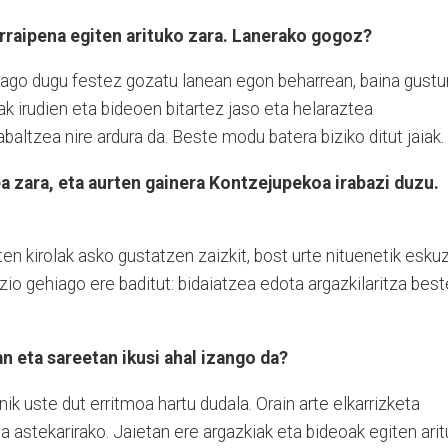
rraipena egiten arituko zara. Lanerako gogoz?
iago dugu festez gozatu lanean egon beharrean, baina gustu
ak irudien eta bideoen bitartez jaso eta helaraztea
abaltzea nire ardura da. Beste modu batera biziko ditut jaiak.
ea zara, eta aurten gainera Kontzejupekoa irabazi duzu.
uten kirolak asko gustatzen zaizkit, bost urte nituenetik esku
izio gehiago ere baditut: bidaiatzea edota argazkilaritza best
 eta sareetan ikusi ahal izango da?
ik uste dut erritmoa hartu dudala. Orain arte elkarrizketa
a astekarirako. Jaietan ere argazkiak eta bideoak egiten arit