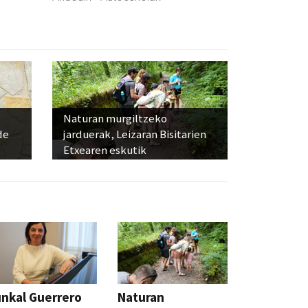
Naturan murgiltzeko
de
jarduerak, Leizaran Bisitarien
Etxearen eskutik
nkal Guerrero
Naturan