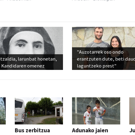
"Auzotarrek oso ondo
tzaldia, larunbat honetan,
erantzuten dute, beti dau
 Kandidaren omenez
laguntzeko prest"
Bus zerbitzua
Adunako jaien
Ju