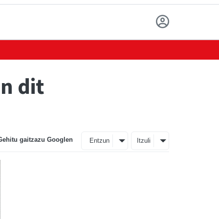
n dit
Gehitu gaitzazu Googlen
Entzun
Itzuli