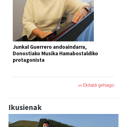
Junkal Guerrero andoaindarra,
Donostiako Musika Hamabostaldiko
protagonista
KONTZERTUA
»» Ekitaldi gehiago
Ikusienak