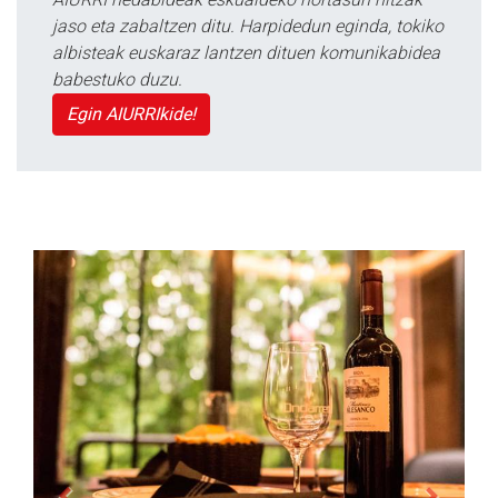
jaso eta zabaltzen ditu. Harpidedun eginda, tokiko
albisteak euskaraz lantzen dituen komunikabidea
babestuko duzu.
Egin AIURRIkide!