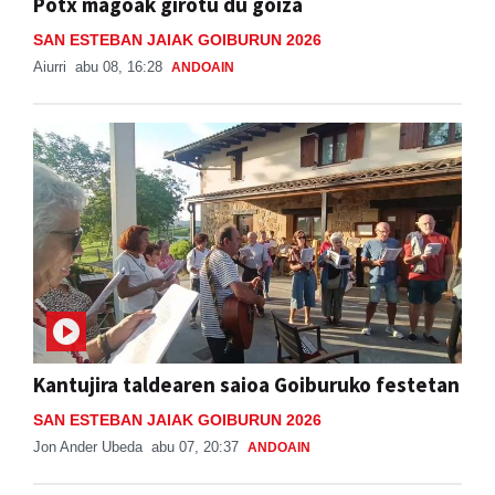
Potx magoak girotu du goiza
SAN ESTEBAN JAIAK GOIBURUN 2026
Aiurri
abu 08, 16:28
ANDOAIN
Kantujira taldearen saioa Goiburuko festetan
SAN ESTEBAN JAIAK GOIBURUN 2026
Jon Ander Ubeda
abu 07, 20:37
ANDOAIN