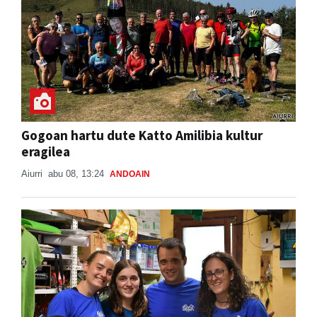
Gogoan hartu dute Katto Amilibia kultur
eragilea
Aiurri
abu 08, 13:24
ANDOAIN