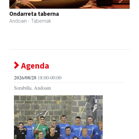
Previous
Next
Ondarreta taberna
Andoain
- Tabernak
Agenda
2026/08/28
18:00-00:00
Sorabilla, Andoain