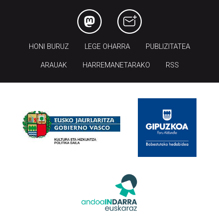
HONI BURUZ
LEGE OHARRA
PUBLIZITATEA
ARAUAK
HARREMANETARAKO
RSS