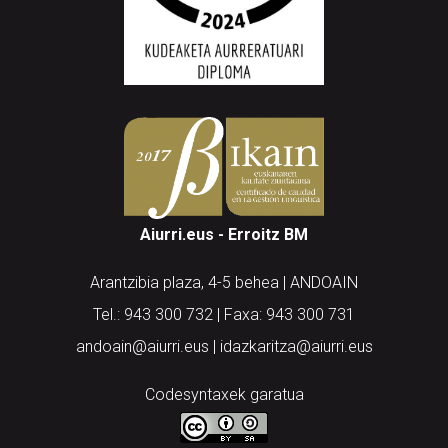
Aiurri.eus - Erroitz BM
Arantzibia plaza, 4-5 behea | ANDOAIN
Tel.: 943 300 732 | Faxa: 943 300 731
andoain@aiurri.eus | idazkaritza@aiurri.eus
Codesyntaxek garatua