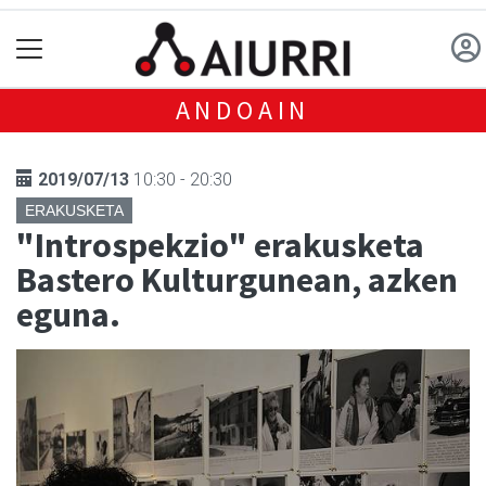
ANDOAIN
2019/07/13
10:30 - 20:30
ERAKUSKETA
"Introspekzio" erakusketa
Bastero Kulturgunean, azken
eguna.