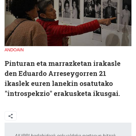
ANDOAIN
Pinturan eta marrazketan irakasle
den Eduardo Arreseygorren 21
ikaslek euren lanekin osatutako
"introspekzio" erakusketa ikusgai.
AIURRI hedabideak eskualdeko nortasun hitzak