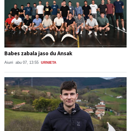
Babes zabala jaso du Ansak
Aiurri
abu 07, 13:55
URNIETA