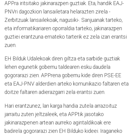
APPra iritsitako jakinarazpen guztiak. Eta, handik EAJ-
PNVri dagozkion lansailetara helarazten zirela -
Zerbitzuak lansailekoak, nagusiki-. Sanjuanak tarteko,
eta informatikariaren oporraldia tarteko, jakinarazpen
guztiei erantzuna emateko tarterik ez zela izan erantsi
zuen.
EH Bilduk Udalekoak diren giltza eta sarbide guztiak
lehen egunetik gobernu taldearen esku daudela
gogorarazi zien. APPrena gobernu kide diren PSE-EE
eta EAJ-PNV alderdien arteko komunikazio faltaren eta
doitze faltaren adierazgarri zela erantsi zuen.
Hari erantzunez, lan karga handia zutela arrazoituz
jarraitu zuten jeltzaleek, eta APPtik jasotako
jakinarazpenen artean aurreko agintaldikoak ere
badirela gogorarazi zien EH Bilduko kideei. Iraganeko