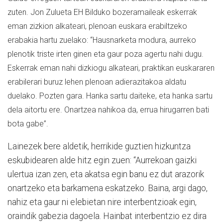
zuten. Jon Zulueta EH Bilduko bozeramaileak eskerrak
eman zizkion alkateari, plenoan euskara erabiltzeko
erabakia hartu zuelako: “Hausnarketa modura, aurreko
plenotik triste irten ginen eta gaur poza agertu nahi dugu.
Eskerrak eman nahi dizkiogu alkateari, praktikan euskararen
erabilerari buruz lehen plenoan adierazitakoa aldatu
duelako. Pozten gara. Hanka sartu daiteke, eta hanka sartu
dela aitortu ere. Onartzea nahikoa da, errua hirugarren bati
bota gabe”.
Lainezek bere aldetik, herrikide guztien hizkuntza
eskubidearen alde hitz egin zuen: “Aurrekoan gaizki
ulertua izan zen, eta akatsa egin banu ez dut arazorik
onartzeko eta barkamena eskatzeko. Baina, argi dago,
nahiz eta gaur ni elebietan nire interbentzioak egin,
oraindik gabezia dagoela. Hainbat interbentzio ez dira