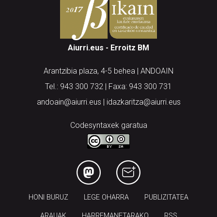
Aiurri.eus - Erroitz BM
Arantzibia plaza, 4-5 behea | ANDOAIN
Tel.: 943 300 732 | Faxa: 943 300 731
andoain@aiurri.eus | idazkaritza@aiurri.eus
Codesyntaxek garatua
HONI BURUZ
LEGE OHARRA
PUBLIZITATEA
ARAUAK
HARREMANETARAKO
RSS