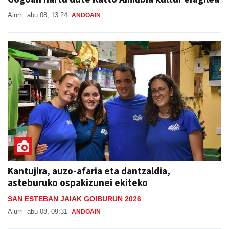
Aiurri
abu 08, 13:24
ANDOAIN
Kantujira, auzo-afaria eta dantzaldia,
asteburuko ospakizunei ekiteko
SAN ESTEBAN JAIAK GOIBURUN 2026
Aiurri
abu 08, 09:31
ANDOAIN