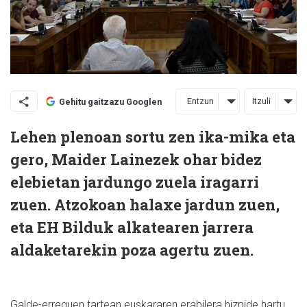
Entzun
Itzuli
Gehitu gaitzazu Googlen
Lehen plenoan sortu zen ika-mika eta
gero, Maider Lainezek ohar bidez
elebietan jardungo zuela iragarri
zuen. Atzokoan halaxe jardun zuen,
eta EH Bilduk alkatearen jarrera
aldaketarekin poza agertu zuen.
Galde-erreguen tartean euskararen erabilera hizpide hartu