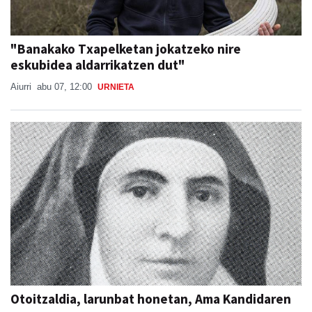
"Banakako Txapelketan jokatzeko nire
eskubidea aldarrikatzen dut"
Aiurri
abu 07, 12:00
URNIETA
Otoitzaldia, larunbat honetan, Ama Kandidaren