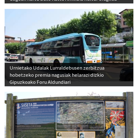
Urnietako Udalak Lurraldebusen zerbitzua
hobetzeko premia nagusiak helarazi dizkio
Gipuzkoako Foru Aldundiari