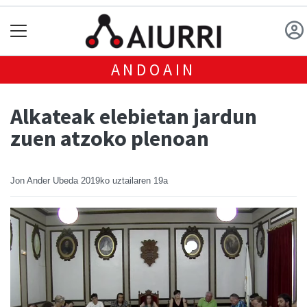
ANDOAIN
Alkateak elebietan jardun
zuen atzoko plenoan
Jon Ander Ubeda
2019ko uztailaren 19a