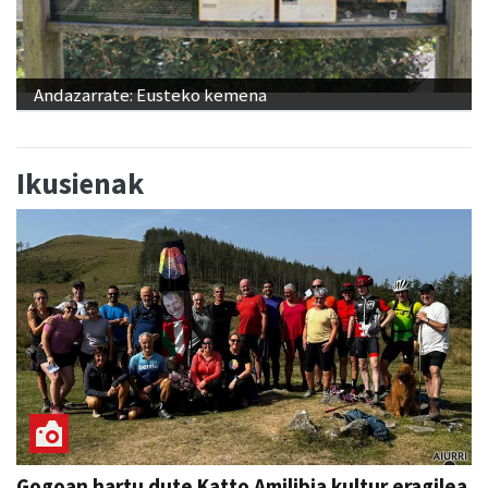
Andazarrate: Eusteko kemena
Ikusienak
Gogoan hartu dute Katto Amilibia kultur eragilea