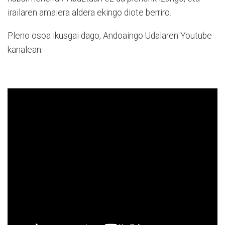
irailaren amaiera aldera ekingo diote berriro.
Pleno osoa ikusgai dago, Andoaingo Udalaren Youtube
kanalean: