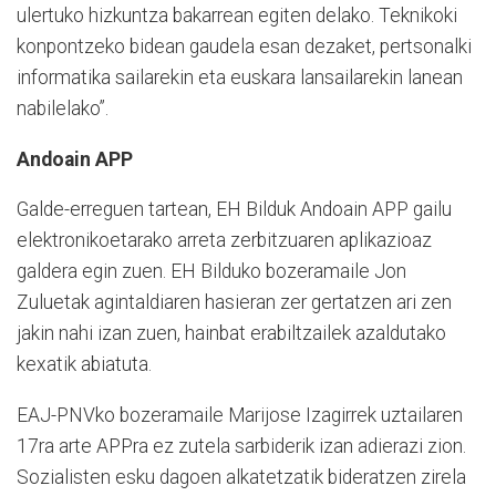
ulertuko hizkuntza bakarrean egiten delako. Teknikoki
konpontzeko bidean gaudela esan dezaket, pertsonalki
informatika sailarekin eta euskara lansailarekin lanean
nabilelako”.
Andoain APP
Galde-erreguen tartean, EH Bilduk Andoain APP gailu
elektronikoetarako arreta zerbitzuaren aplikazioaz
galdera egin zuen. EH Bilduko bozeramaile Jon
Zuluetak agintaldiaren hasieran zer gertatzen ari zen
jakin nahi izan zuen, hainbat erabiltzailek azaldutako
kexatik abiatuta.
EAJ-PNVko bozeramaile Marijose Izagirrek uztailaren
17ra arte APPra ez zutela sarbiderik izan adierazi zion.
Sozialisten esku dagoen alkatetzatik bideratzen zirela