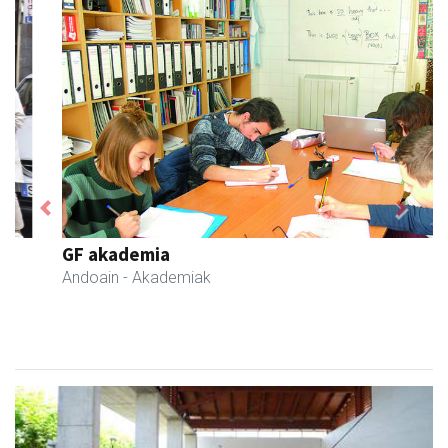
Previous
Next
GF akademia
Andoain
- Akademiak