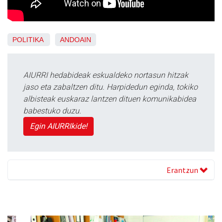
POLITIKA
ANDOAIN
AIURRI hedabideak eskualdeko nortasun hitzak
jaso eta zabaltzen ditu. Harpidedun eginda, tokiko
albisteak euskaraz lantzen dituen komunikabidea
babestuko duzu.
Egin AIURRIkide!
Erantzun