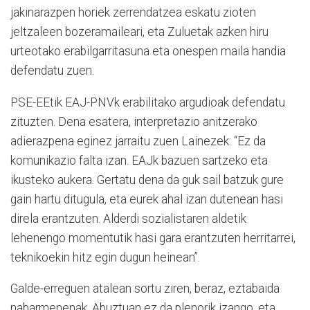
jakinarazpen horiek zerrendatzea eskatu zioten
jeltzaleen bozeramaileari, eta Zuluetak azken hiru
urteotako erabilgarritasuna eta onespen maila handia
defendatu zuen.
PSE-EEtik EAJ-PNVk erabilitako argudioak defendatu
zituzten. Dena esatera, interpretazio anitzerako
adierazpena eginez jarraitu zuen Lainezek: “Ez da
komunikazio falta izan. EAJk bazuen sartzeko eta
ikusteko aukera. Gertatu dena da guk sail batzuk gure
gain hartu ditugula, eta eurek ahal izan dutenean hasi
direla erantzuten. Alderdi sozialistaren aldetik
lehenengo momentutik hasi gara erantzuten herritarrei,
teknikoekin hitz egin dugun heinean”.
Galde-erreguen atalean sortu ziren, beraz, eztabaida
nabarmenenak. Abuztuan ez da plenorik izango, eta