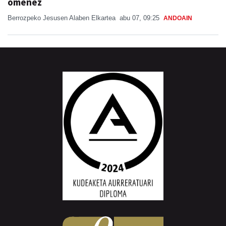
omenez
Berrozpeko Jesusen Alaben Elkartea
abu 07, 09:25
ANDOAIN