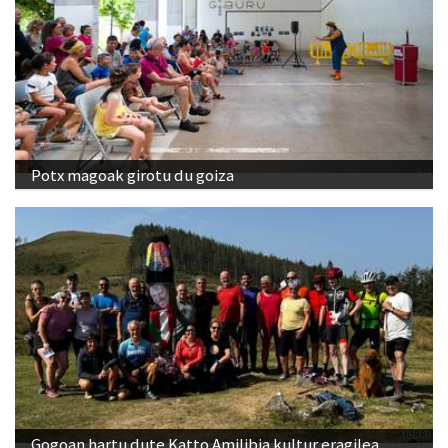
Potx magoak girotu du goiza
Gogoan hartu dute Katto Amilibia kultur eragilea