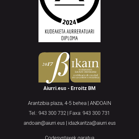
Aiurri.eus - Erroitz BM
Arantzibia plaza, 4-5 behea | ANDOAIN
Tel.: 943 300 732 | Faxa: 943 300 731
andoain@aiurri.eus | idazkaritza@aiurri.eus
Codesyntaxek garatua