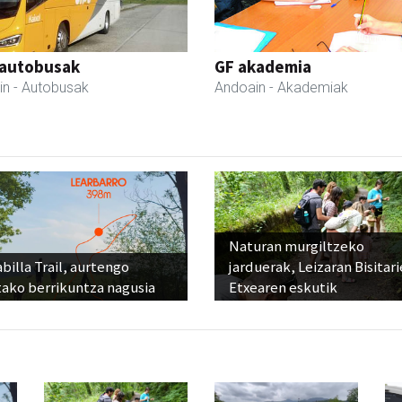
 autobusak
GF akademia
in
- Autobusak
Andoain
- Akademiak
Naturan murgiltzeko
billa Trail, aurtengo
jarduerak, Leizaran Bisitar
tako berrikuntza nagusia
Etxearen eskutik