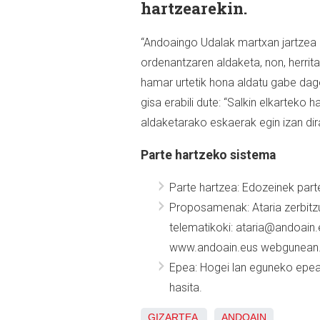
hartzearekin.
“Andoaingo Udalak martxan jartzea 
ordenantzaren aldaketa, non, herrit
hamar urtetik hona aldatu gabe dagoe
gisa erabili dute: “Salkin elkarteko
aldaketarako eskaerak egin izan dir
Parte hartzeko sistema
Parte hartzea: Edozeinek par
Proposamenak: Ataria zerbitzu
telematikoki: ataria@andoain.
www.andoain.eus webgunean
Epea: Hogei lan eguneko epea
hasita.
GIZARTEA
ANDOAIN