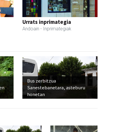
Urrats inprimategia
Andoain
- Inprimategiak
Bus zerbitzua
ien
Sanestebanetara, asteburu
honetan