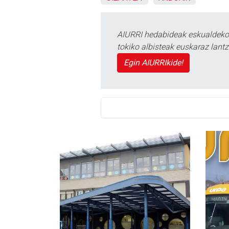
AIURRI hedabideak eskualdeko n
tokiko albisteak euskaraz lan
Egin AIURRIkide!