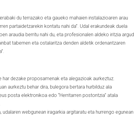
erabaki du terrazako eta gaueko mahaien instalazioaren arau
arren partaidetzarekin kontatu nahi da”. Udal erakundeak duela
n araudia berritu nahi du, eta profesionalen aldeko iritzia argud
 hainbat tabernen eta ostalaritza denden aldetik ordenantzaren
a”.
te har dezake proposamenak eta alegazioak aurkeztuz.
an aurkeztu behar dira, bulegora bertara hurbilduz ala
eus posta elektronikoa edo “Herritarren postontzia" atala
.
, udalaren webgunean iragarkia argitaratu eta hurrengo egunean