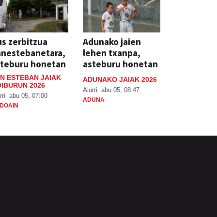
s zerbitzua
Adunako jaien
anestebanetara,
lehen txanpa,
steburu honetan
asteburu honetan
N ESTEBAN JAIAK
ADUNAKO JAIAK 2026
IBURUN 2026
Aiurri
abu 05, 08:47
rri
abu 05, 07:00
ADUNA
DOAIN