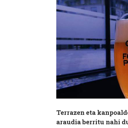
Terrazen eta kanpoald
araudia berritu nahi d