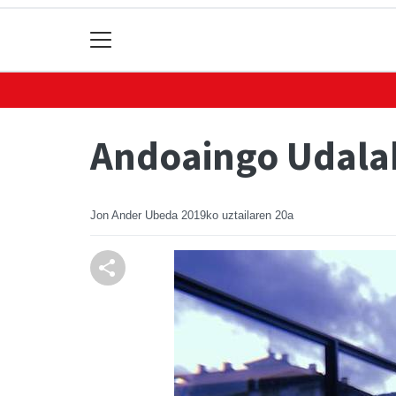
Andoaingo Udalak
Jon Ander Ubeda
2019ko uztailaren 20a