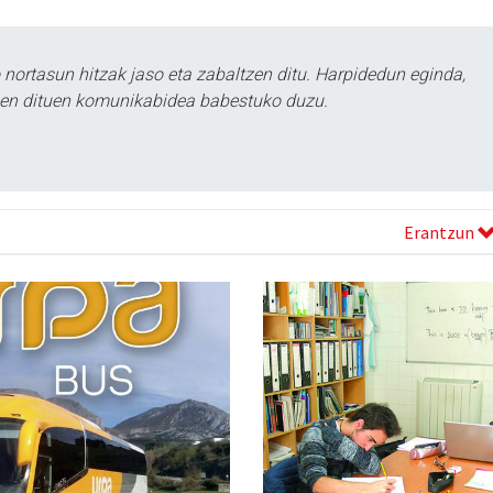
ortasun hitzak jaso eta zabaltzen ditu. Harpidedun eginda,
tzen dituen komunikabidea babestuko duzu.
Erantzun