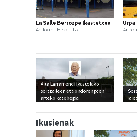
La Salle Berrozpe Ikastetxea
Urpa
Andoain
- Hezkuntza
Andoa
Aita Larramendi ikastolako
sortzaileen eta ondorengoen
Sora
arteko katebegia
jaie
Ikusienak