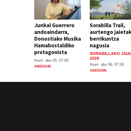
Junkal Guerrero
Sorabilla Trail,
andoaindarra,
aurtengo jaieta
Donostiako Musika
berrikuntza
Hamabostaldiko
nagusia
protagonista
SORABILLAKO JAIA
2026
Aiurri
abu 05, 07:00
Aiurri
abu 06, 07:00
ANDOAIN
ANDOAIN