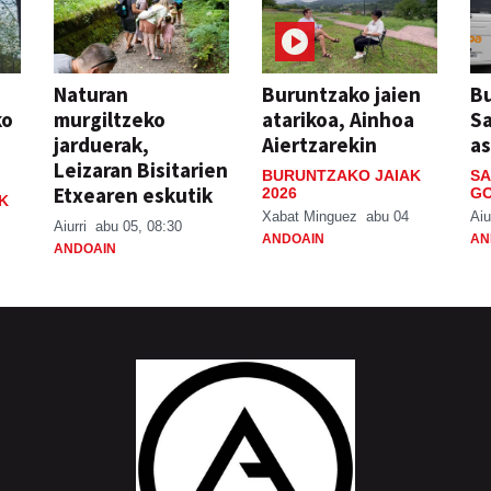
Naturan
Buruntzako jaien
Bu
ko
murgiltzeko
atarikoa, Ainhoa
S
jarduerak,
Aiertzarekin
a
Leizaran Bisitarien
BURUNTZAKO JAIAK
SA
Etxearen eskutik
2026
GO
K
Xabat Minguez
abu 04
Aiu
Aiurri
abu 05, 08:30
ANDOAIN
AN
ANDOAIN