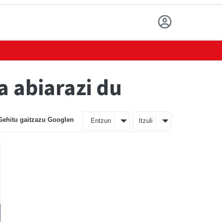
 abiarazi du
Gehitu gaitzazu Googlen
Entzun
Itzuli