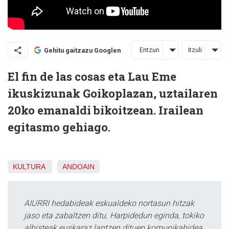
Entzun
Itzuli
Gehitu gaitzazu Googlen
El fin de las cosas eta Lau Eme
ikuskizunak Goikoplazan, uztailaren
20ko emanaldi bikoitzean. Irailean
egitasmo gehiago.
KULTURA
ANDOAIN
AIURRI hedabideak eskualdeko nortasun hitzak
jaso eta zabaltzen ditu. Harpidedun eginda, tokiko
albisteak euskaraz lantzen dituen komunikabidea