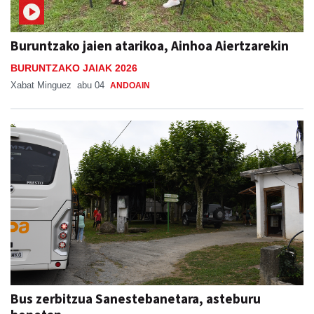
Buruntzako jaien atarikoa, Ainhoa Aiertzarekin
BURUNTZAKO JAIAK 2026
Xabat Minguez
abu 04
ANDOAIN
Bus zerbitzua Sanestebanetara, asteburu