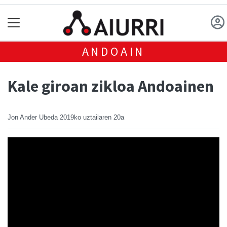
ANDOAIN
Kale giroan zikloa Andoainen
Jon Ander Ubeda
2019ko uztailaren 20a