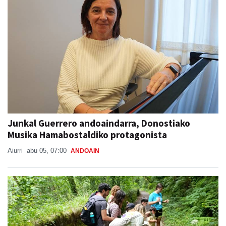
Junkal Guerrero andoaindarra, Donostiako
Musika Hamabostaldiko protagonista
Aiurri
abu 05, 07:00
ANDOAIN