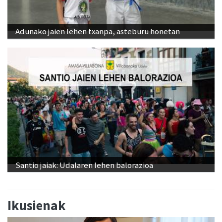
Adunako jaien lehen txanpa, asteburu honetan
Santio jaiak: Udalaren lehen balorazioa
Ikusienak