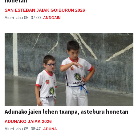
honetan
SAN ESTEBAN JAIAK GOIBURUN 2026
Aiurri
abu 05, 07:00
ANDOAIN
Adunako jaien lehen txanpa, asteburu honetan
ADUNAKO JAIAK 2026
Aiurri
abu 05, 08:47
ADUNA