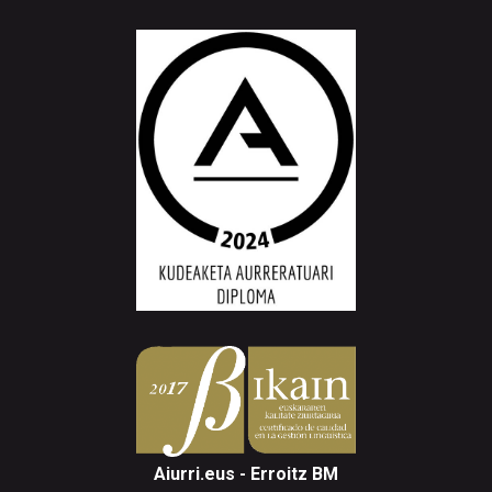
Aiurri.eus - Erroitz BM