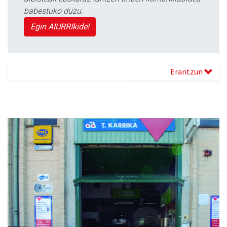
babestuko duzu.
Egin AIURRIkide!
Erantzun