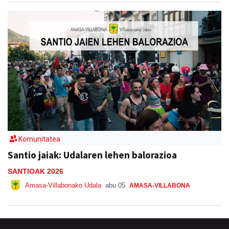
Komunitatea
Santio jaiak: Udalaren lehen balorazioa
SANTIOAK 2026
Amasa-Villabonako Udala
abu 05
AMASA-VILLABONA