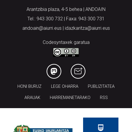
Arantzibia plaza, 4-5 behea | ANDOAIN
Tel.: 943 300 732 | Faxa: 943 300 731
andoain@aiurri.eus | idazkaritza@aiurri.eus
Codesyntaxek garatua
HONI BURUZ
LEGE OHARRA
PUBLIZITATEA
ARAUAK
HARREMANETARAKO
RSS