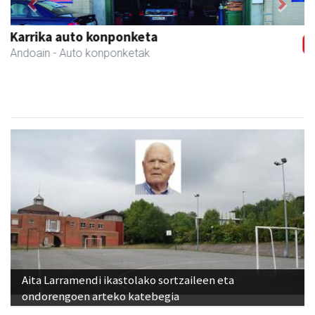
Previous
Next
Joseba altzariak
Andoain
- Altzariak
Aita Larramendi ikastolako sortzaileen eta
ondorengoen arteko katebegia