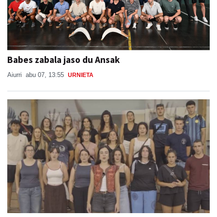
Babes zabala jaso du Ansak
Aiurri
abu 07, 13:55
URNIETA