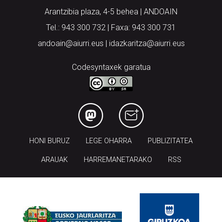
Arantzibia plaza, 4-5 behea | ANDOAIN
Tel.: 943 300 732 | Faxa: 943 300 731
andoain@aiurri.eus | idazkaritza@aiurri.eus
Codesyntaxek garatua
HONI BURUZ
LEGE OHARRA
PUBLIZITATEA
ARAUAK
HARREMANETARAKO
RSS