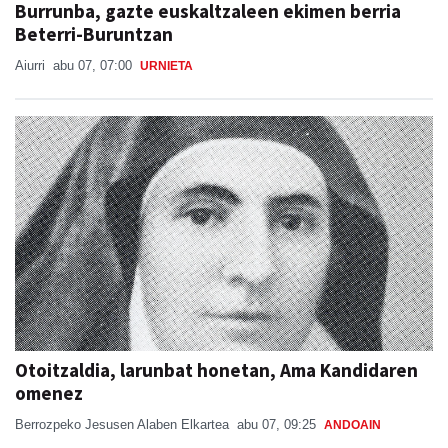
Burrunba, gazte euskaltzaleen ekimen berria
Beterri-Buruntzan
Aiurri
abu 07, 07:00
URNIETA
Otoitzaldia, larunbat honetan, Ama Kandidaren
omenez
Berrozpeko Jesusen Alaben Elkartea
abu 07, 09:25
ANDOAIN