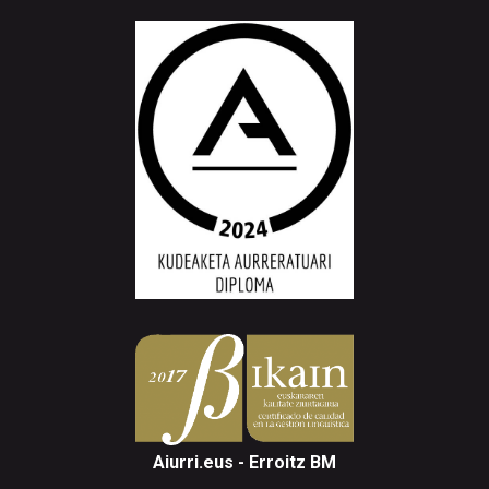
Aiurri.eus - Erroitz BM