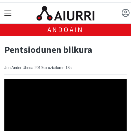
ANDOAIN
Pentsiodunen bilkura
Jon Ander Ubeda
2019ko uztailaren 18a