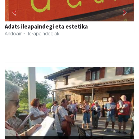
Previous
Next
Adats ileapaindegi eta estetika
Andoain
- Ile-apaindegiak