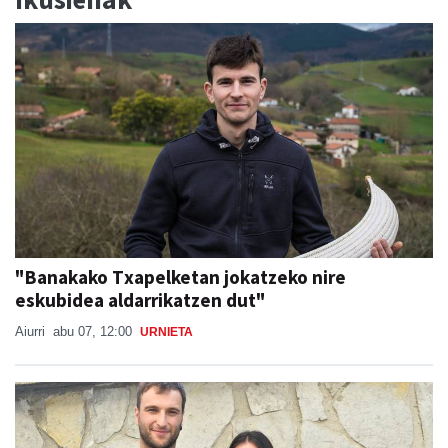
"Banakako Txapelketan jokatzeko nire
eskubidea aldarrikatzen dut"
Aiurri
abu 07, 12:00
URNIETA