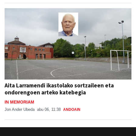
Aita Larramendi ikastolako sortzaileen eta
ondorengoen arteko katebegia
IN MEMORIAM
Jon Ander Ubeda
abu 06, 11:38
ANDOAIN