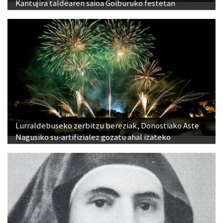
Kantujira taldearen saioa Goiburuko festetan
Lurraldebuseko zerbitzu bereziak, Donostiako Aste
Nagusiko su-artifizialez gozatu ahal izateko