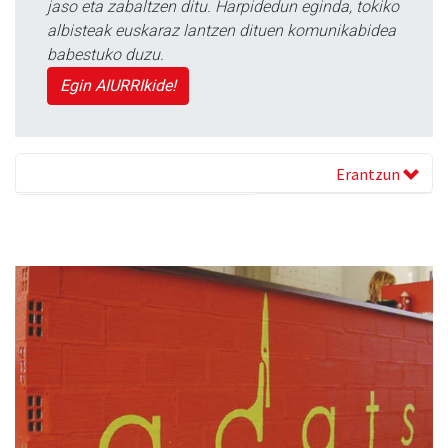
jaso eta zabaltzen ditu. Harpidedun eginda, tokiko
albisteak euskaraz lantzen dituen komunikabidea
babestuko duzu.
Egin AIURRIkide!
Erantzun