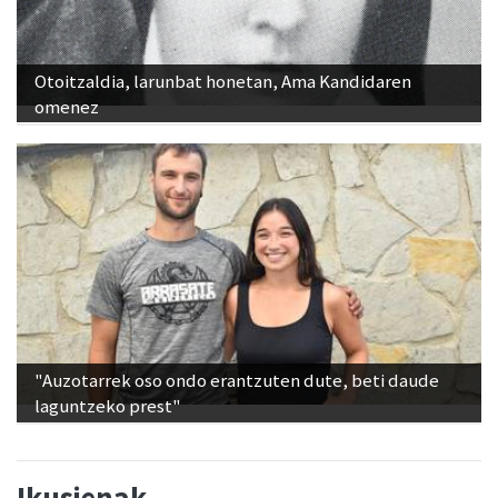
Otoitzaldia, larunbat honetan, Ama Kandidaren
omenez
"Auzotarrek oso ondo erantzuten dute, beti daude
laguntzeko prest"
Ikusienak