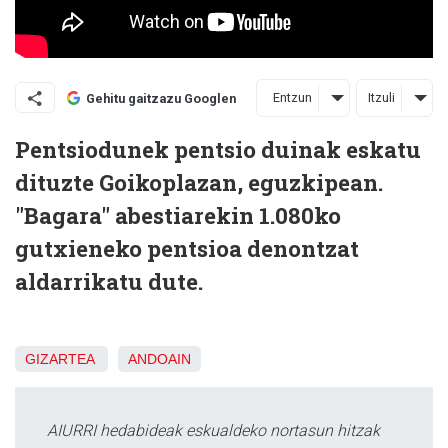
Entzun
Itzuli
Gehitu gaitzazu Googlen
Pentsiodunek pentsio duinak eskatu
dituzte Goikoplazan, eguzkipean.
"Bagara" abestiarekin 1.080ko
gutxieneko pentsioa denontzat
aldarrikatu dute.
GIZARTEA
ANDOAIN
AIURRI hedabideak eskualdeko nortasun hitzak