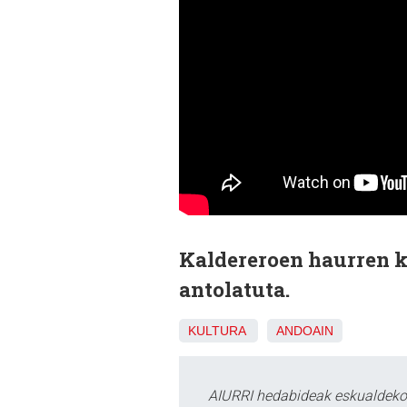
Kaldereroen haurren k
antolatuta.
KULTURA
ANDOAIN
AIURRI hedabideak eskualdeko n