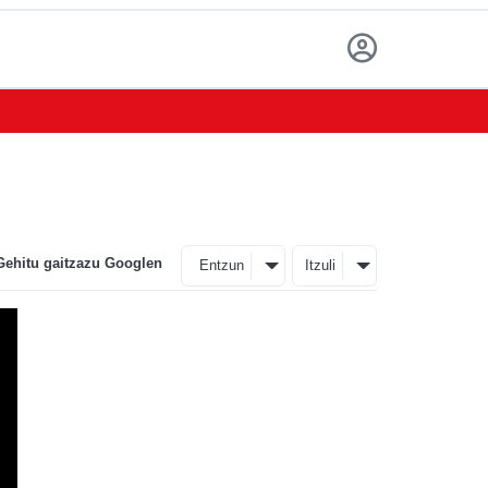
Gehitu gaitzazu Googlen
Entzun
Itzuli