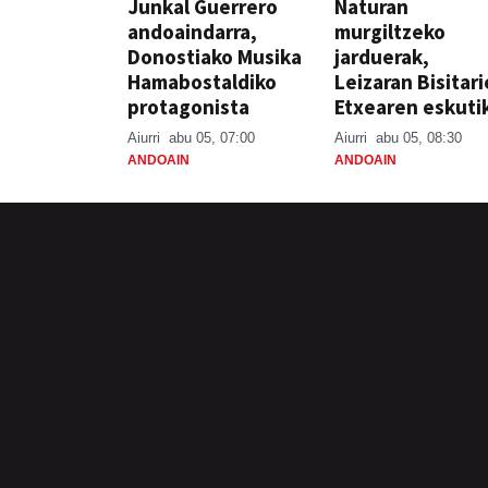
Junkal Guerrero
Naturan
andoaindarra,
murgiltzeko
Donostiako Musika
jarduerak,
Hamabostaldiko
Leizaran Bisitar
protagonista
Etxearen eskuti
Aiurri
abu 05, 07:00
Aiurri
abu 05, 08:30
ANDOAIN
ANDOAIN