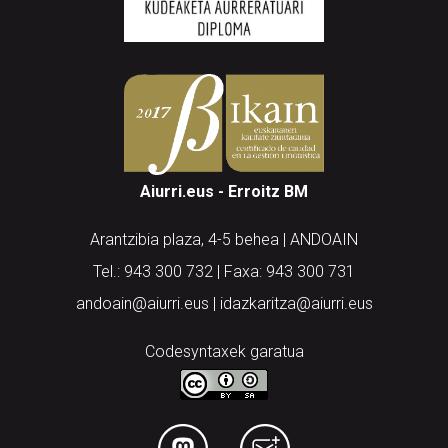
Aiurri.eus - Erroitz BM
Arantzibia plaza, 4-5 behea | ANDOAIN
Tel.: 943 300 732 | Faxa: 943 300 731
andoain@aiurri.eus | idazkaritza@aiurri.eus
Codesyntaxek garatua