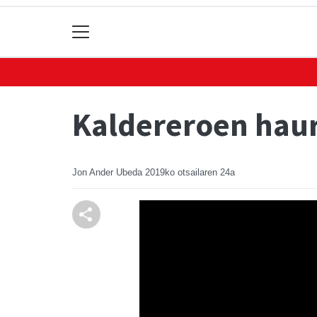
Kaldereroen hau
Jon Ander Ubeda
2019ko otsailaren 24a