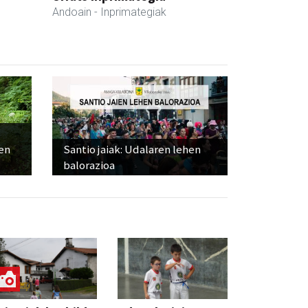
Andoain
- Inprimategiak
ien
Santio jaiak: Udalaren lehen
balorazioa