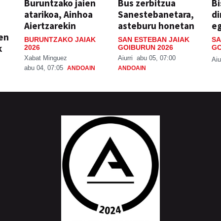
Buruntzako jaien
Bus zerbitzua
Bi
atarikoa, Ainhoa
Sanestebanetara,
di
Aiertzarekin
asteburu honetan
e
ien
BURUNTZAKO JAIAK
SAN ESTEBAN JAIAK
SA
k
2026
GOIBURUN 2026
GO
Xabat Minguez
Aiurri
abu 05, 07:00
Aiu
abu 04, 07:05
ANDOAIN
ANDOAIN