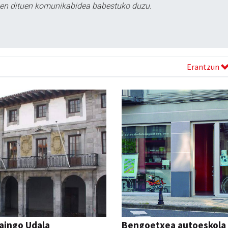
tzen dituen komunikabidea babestuko duzu.
Erantzun
aingo Udala
Bengoetxea autoeskola