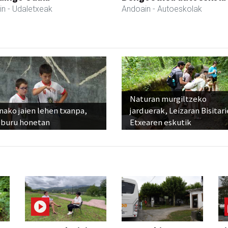
in
- Udaletxeak
Andoain
- Autoeskolak
Naturan murgiltzeko
ako jaien lehen txanpa,
jarduerak, Leizaran Bisitar
eburu honetan
Etxearen eskutik