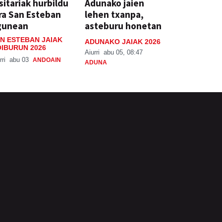
sitariak hurbildu
Adunako jaien
ra San Esteban
lehen txanpa,
gunean
asteburu honetan
N ESTEBAN JAIAK
ADUNAKO JAIAK 2026
IBURUN 2026
Aiurri
abu 05, 08:47
rri
abu 03
ANDOAIN
ADUNA