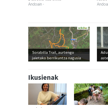
Andoain
-
Andoa
Sorabilla Trail, aurtengo
Adun
jaietako berrikuntza nagusia
ast
Ikusienak