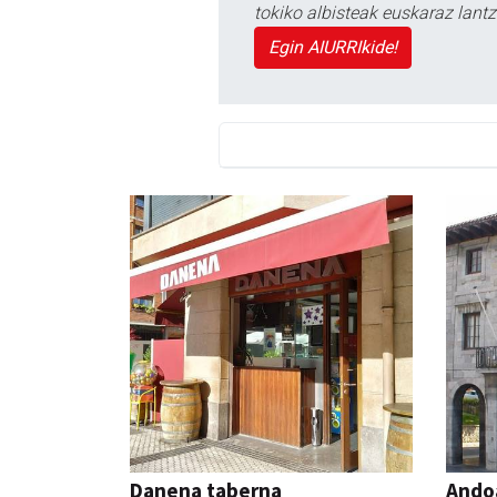
tokiko albisteak euskaraz lan
Egin AIURRIkide!
Danena taberna
Ando