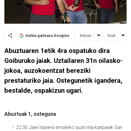
Entzun
Itzuli
Gehitu gaitzazu Googlen
Abuztuaren 1etik 4ra ospatuko dira
Goiburuko jaiak. Uztailaren 31n oilasko-
jokoa, auzokoentzat bereziki
prestaturiko jaia. Ostegunetik igandera,
bestalde, ospakizun ugari.
Abuztuak 1, osteguna
22:30 Jaiei hasiera emateko suziri eta kanpaiak San