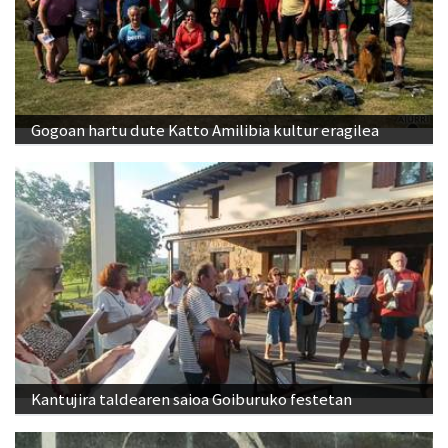
Gogoan hartu dute Katto Amilibia kultur eragilea
Kantujira taldearen saioa Goiburuko festetan