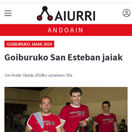
ANDOAIN
GOIBURUKO JAIAK 2019
Goiburuko San Esteban jaiak
Jon Ander Ubeda
2019ko uztailaren 30a