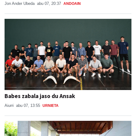
Jon Ander Ubeda
abu 07, 20:37
ANDOAIN
Babes zabala jaso du Ansak
Aiurri
abu 07, 13:55
URNIETA