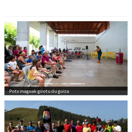
Potx magoak girotu du goiza