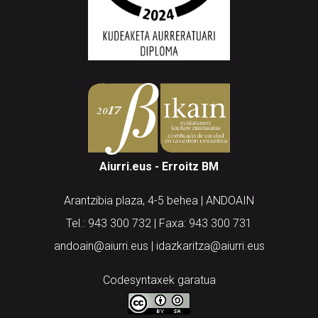
Aiurri.eus - Erroitz BM
Arantzibia plaza, 4-5 behea | ANDOAIN
Tel.: 943 300 732 | Faxa: 943 300 731
andoain@aiurri.eus | idazkaritza@aiurri.eus
Codesyntaxek garatua