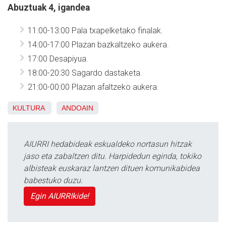
Abuztuak 4, igandea
11:00-13:00 Pala txapelketako finalak.
14:00-17:00 Plazan bazkaltzeko aukera.
17:00 Desapiyua.
18:00-20:30 Sagardo dastaketa.
21:00-00:00 Plazan afaltzeko aukera.
KULTURA
ANDOAIN
AIURRI hedabideak eskualdeko nortasun hitzak
jaso eta zabaltzen ditu. Harpidedun eginda, tokiko
albisteak euskaraz lantzen dituen komunikabidea
babestuko duzu.
Egin AIURRIkide!