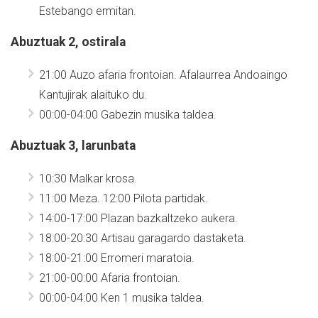
Estebango ermitan.
Abuztuak 2, ostirala
21:00 Auzo afaria frontoian. Afalaurrea Andoaingo
Kantujirak alaituko du.
00:00-04:00 Gabezin musika taldea.
Abuztuak 3, larunbata
10:30 Malkar krosa.
11:00 Meza. 12:00 Pilota partidak.
14:00-17:00 Plazan bazkaltzeko aukera.
18:00-20:30 Artisau garagardo dastaketa.
18:00-21:00 Erromeri maratoia.
21:00-00:00 Afaria frontoian.
00:00-04:00 Ken 1 musika taldea.