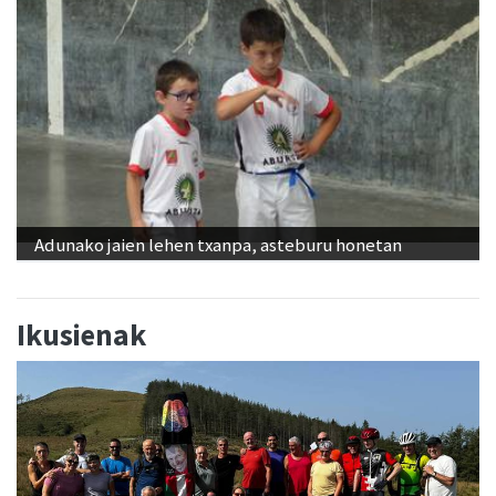
Adunako jaien lehen txanpa, asteburu honetan
Ikusienak