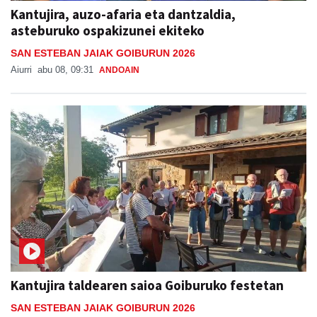
Kantujira, auzo-afaria eta dantzaldia,
asteburuko ospakizunei ekiteko
SAN ESTEBAN JAIAK GOIBURUN 2026
Aiurri
abu 08, 09:31
ANDOAIN
Kantujira taldearen saioa Goiburuko festetan
SAN ESTEBAN JAIAK GOIBURUN 2026