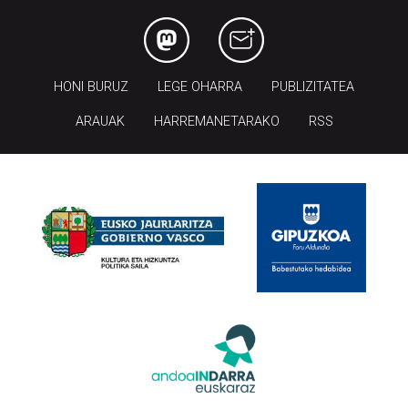
HONI BURUZ
LEGE OHARRA
PUBLIZITATEA
ARAUAK
HARREMANETARAKO
RSS