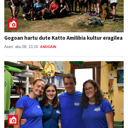
Gogoan hartu dute Katto Amilibia kultur eragilea
Aiurri
abu 08, 13:24
ANDOAIN