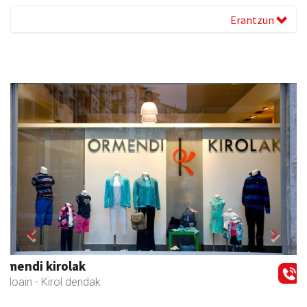
Erantzun
Previous
Next
GF akademia
Andoain
- Akademiak