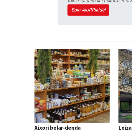
tokiko albisteak euskaraz lan
Egin AIURRIkide!
Xixori belar-denda
Leiza