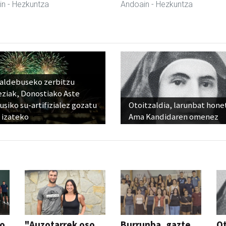
in
- Hezkuntza
Andoain
- Hezkuntza
raldebuseko zerbitzu
eziak, Donostiako Aste
siko su-artifizialez gozatu
Otoitzaldia, larunbat hone
 izateko
Ama Kandidaren omenez
so
"Auzotarrek oso
Burrunba, gazte
Ot