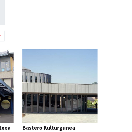
etxea
Bastero Kulturgunea