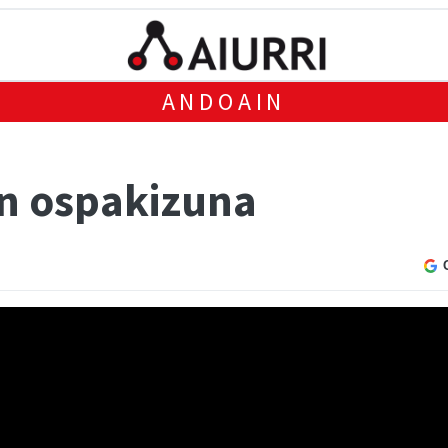
ANDOAIN
en ospakizuna