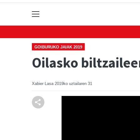
GOIBURUKO JAIAK 2019
Oilasko biltzaile
Xabier Lasa
2019ko uztailaren 31