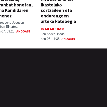
runbat honetan,
ikastolako
ma Kandidaren
sortzaileen eta
menez
ondorengoen
arteko katebegia
rrozpeko Jesusen
ben Elkartea
IN MEMORIAM
 07, 09:25
ANDOAIN
Jon Ander Ubeda
abu 06, 11:38
ANDOAIN