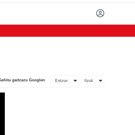
Gehitu gaitzazu Googlen
Entzun
Itzuli