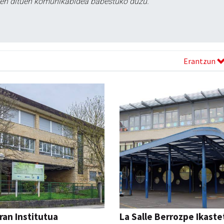
tzen dituen komunikabidea babestuko duzu.
Erantzun
ran Institutua
La Salle Berrozpe Ikast