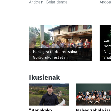
Andoain
- Belar-denda
Andoa
Lur
ber
Kantujira taldearen saioa
Nagu
Goiburuko festetan
ahal
Ikusienak
"Banakako
Babes zabala ja