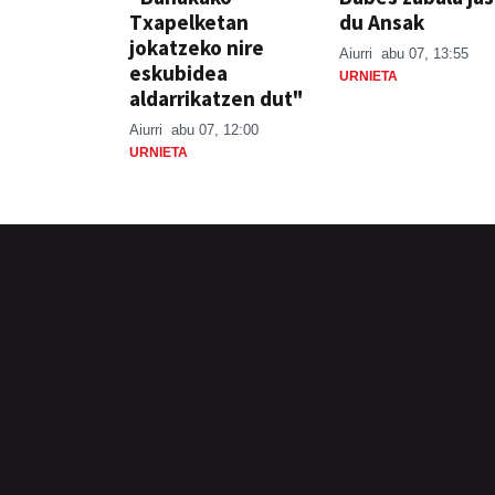
Txapelketan
du Ansak
jokatzeko nire
Aiurri
abu 07, 13:55
eskubidea
URNIETA
aldarrikatzen dut"
Aiurri
abu 07, 12:00
URNIETA