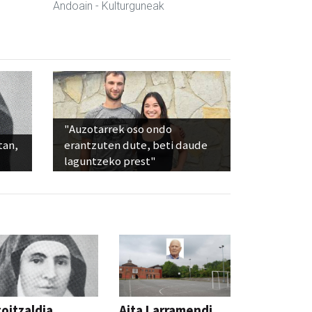
Andoain
- Kulturguneak
"Auzotarrek oso ondo
tan,
erantzuten dute, beti daude
laguntzeko prest"
oitzaldia,
Aita Larramendi