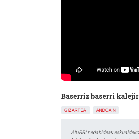
Baserriz baserri kalejir
GIZARTEA
ANDOAIN
AIURRI hedabideak eskualdeko n