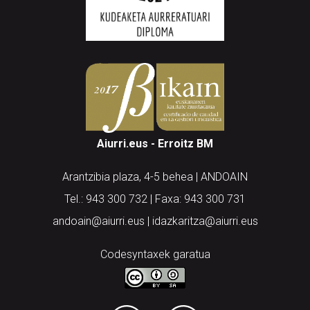
Aiurri.eus - Erroitz BM
Arantzibia plaza, 4-5 behea | ANDOAIN
Tel.: 943 300 732 | Faxa: 943 300 731
andoain@aiurri.eus | idazkaritza@aiurri.eus
Codesyntaxek garatua