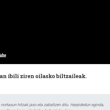
an ibili ziren oilasko biltzaileak.
ortasun hitzak jaso eta zabaltzen ditu. Harpidedun eginda,