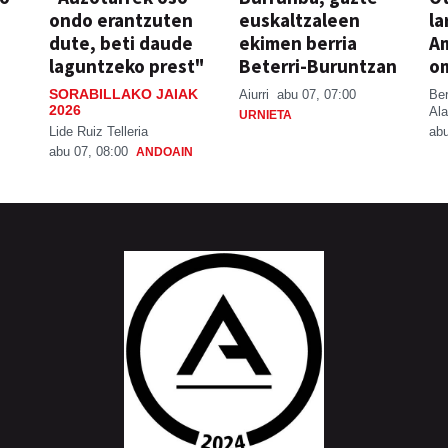
ondo erantzuten
euskaltzaleen
la
dute, beti daude
ekimen berria
A
laguntzeko prest"
Beterri-Buruntzan
o
SORABILLAKO JAIAK
Aiurri
abu 07, 07:00
Be
2026
Ala
URNIETA
Lide Ruiz Telleria
abu
abu 07, 08:00
ANDOAIN