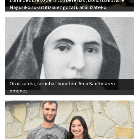
Nagusiko su-artifizialez gozatu ahal izateko
Otoitzaldia, larunbat honetan, Ama Kandidaren
omenez