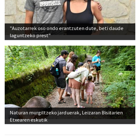
"Auzotarrek oso ondo erantzuten dute, beti daude
laguntzeko prest"
Naturan murgiltzeko jarduerak, Leizaran Bisitarien
Etxearen eskutik