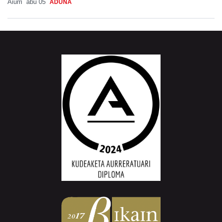
Aiurri
abu 05
ADUNA