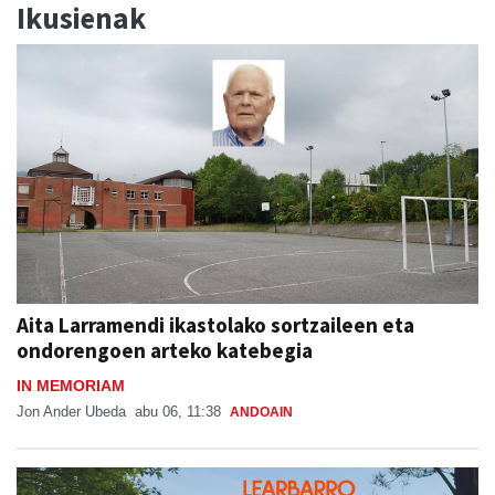
Ikusienak
Aita Larramendi ikastolako sortzaileen eta
ondorengoen arteko katebegia
IN MEMORIAM
Jon Ander Ubeda
abu 06, 11:38
ANDOAIN