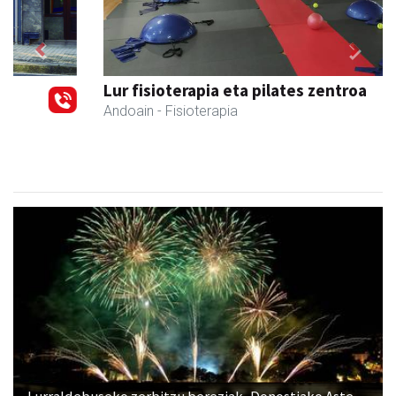
Previous
Next
Lur fisioterapia eta pilates zentroa
Andoain
- Fisioterapia
Lurraldebuseko zerbitzu bereziak, Donostiako Aste