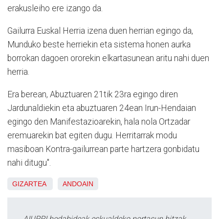
erakusleiho ere izango da.
Gailurra Euskal Herria izena duen herrian egingo da,
Munduko beste herriekin eta sistema honen aurka
borrokan dagoen ororekin elkartasunean aritu nahi duen
herria.
Era berean, Abuztuaren 21tik 23ra egingo diren
Jardunaldiekin eta abuztuaren 24ean Irun-Hendaian
egingo den Manifestazioarekin, hala nola Ortzadar
eremuarekin bat egiten dugu. Herritarrak modu
masiboan Kontra-gailurrean parte hartzera gonbidatu
nahi ditugu".
GIZARTEA
ANDOAIN
AIURRI hedabideak eskualdeko nortasun hitzak