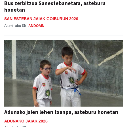
Bus zerbitzua Sanestebanetara, asteburu
honetan
SAN ESTEBAN JAIAK GOIBURUN 2026
Aiurri
abu 05
ANDOAIN
Adunako jaien lehen txanpa, asteburu honetan
ADUNAKO JAIAK 2026