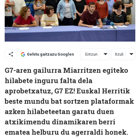
Entzun
Itzuli
Gehitu gaitzazu Googlen
G7-aren gailurra Miarritzen egiteko
hilabete inguru falta dela
aprobetxatuz, G7 EZ! Euskal Herritik
beste mundu bat sortzen plataformak
azken hilabeteetan garatu duen
atxikimendu dinamikaren berri
ematea helburu du agerraldi honek.