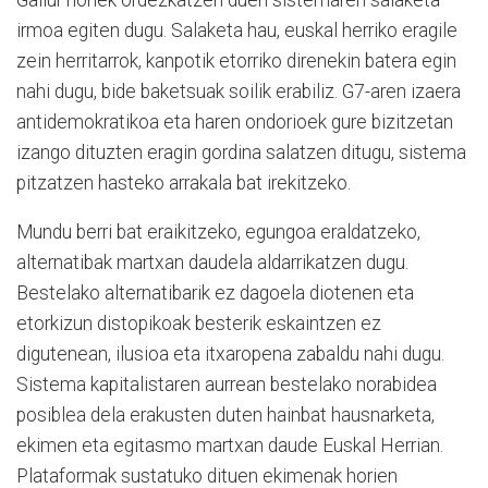
irmoa egiten dugu. Salaketa hau, euskal herriko eragile
zein herritarrok, kanpotik etorriko direnekin batera egin
nahi dugu, bide baketsuak soilik erabiliz. G7-aren izaera
antidemokratikoa eta haren ondorioek gure bizitzetan
izango dituzten eragin gordina salatzen ditugu, sistema
pitzatzen hasteko arrakala bat irekitzeko.
Mundu berri bat eraikitzeko, egungoa eraldatzeko,
alternatibak martxan daudela aldarrikatzen dugu.
Bestelako alternatibarik ez dagoela diotenen eta
etorkizun distopikoak besterik eskaintzen ez
digutenean, ilusioa eta itxaropena zabaldu nahi dugu.
Sistema kapitalistaren aurrean bestelako norabidea
posiblea dela erakusten duten hainbat hausnarketa,
ekimen eta egitasmo martxan daude Euskal Herrian.
Plataformak sustatuko dituen ekimenak horien