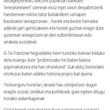
desagerpenean, sektore publikoari bankuen
“erreskatearen” izenean inoiz egin zaion desjabetzerik
handienean edota natur baliabideen ustiapen
basatiaren areagotzean… horiek eta beste hamaika
adibide jarri genitzakeen eta horiek guztiek eragin dute
gizartean areagotzen ari den ezberdintasun edo
arrakala sozialean.
G-7a Frantziar hegoaldeko herri turistiko batean bilduko
dela esango dute “probintziako hiri baten balioa
azpimarratzea eta hari ohoratzea”. Guk aldiz, bestelako
etorkizun baten aldeko historia propio bat duena.
Testuinguru honetan, deialdi hau izenpetzen dugun
eragile sozial, sindikal eta politikoek, gure egiten ditugu
honako aldarrikapenak:
Gailur honek ordezkatzen duen sistemaren salaketa