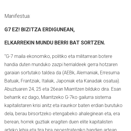
Manifestua:
G7 EZ! BIZITZA ERDIGUNEAN,
ELKARREKIN MUNDU BERRI BAT SORTZEN.
"G-7 maila ekonomiko, politiko eta militarrean botere
handia duten munduko zazpi herrialdeek gerra hotzaren
garaian sortutako taldea da (AEBk, Alemaniak, Erresuma
Batuak, Frantziak, Italiak, Japoniak eta Kanadak osatua).
Abuztuaren 24, 25 eta 26ean Miarritzen bilduko dira. Esan
beharrik ez dago, Miarritzeko G-7ko gailurra sistema
kapitalistaren krisi anitz eta iraunkor baten erdian burutuko
dela, berau birsortzeko etengabeko ahaleginean eta, era
berean, horrek guztiak eragiten duen elite kapitalisten
arteko lehia eta tira bira geoestrategiko handien artean.