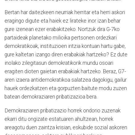
Bertan har daitezkeen neurriak herritar eta herri askori
eragingo digute eta haiek ez lirateke inor izan behar
gure izenean ezer erabakitzeko. Nortzuk dira G-7ko
partaideak planetako milioika pertsonen ordezkari
demokratikoak, instituzioen iritzia kontuan hartu gabe,
gure kaltetan izango diren erabakiak hartzeko? Ez dute
inolako zilegitasun demokratikorik mundu osoari
eragiten dioten gaietan erabakiak hartzeko. Beraz, G7-
aren izaera antidemokratikoa salatzea dagokigu, gailur
hauek ordezkatzen eta gorpuzten baitute modu zuzen
batean demokraziaren pribatizazioa bera.
Demokraziaren pribatizazio horrek ondorio zuzenak
ekarri ditu ongizate estatuaren ahultzean, horrek
areagotu duen zaintza krisian, eskubide sozial askoren