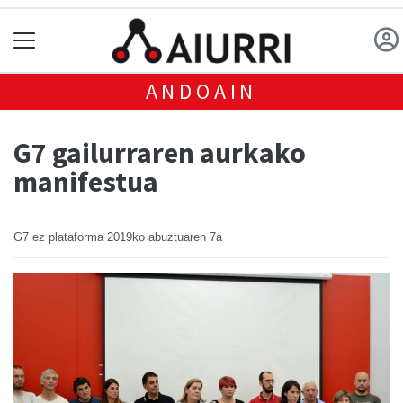
ANDOAIN
G7 gailurraren aurkako
manifestua
G7 ez plataforma
2019ko abuztuaren 7a