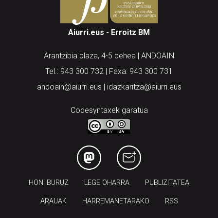
Aiurri.eus - Erroitz BM
Arantzibia plaza, 4-5 behea | ANDOAIN
Tel.: 943 300 732 | Faxa: 943 300 731
andoain@aiurri.eus | idazkaritza@aiurri.eus
Codesyntaxek garatua
HONI BURUZ
LEGE OHARRA
PUBLIZITATEA
ARAUAK
HARREMANETARAKO
RSS