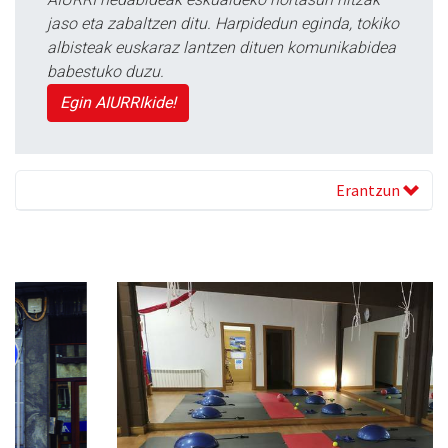
jaso eta zabaltzen ditu. Harpidedun eginda, tokiko
albisteak euskaraz lantzen dituen komunikabidea
babestuko duzu.
Egin AIURRIkide!
Erantzun