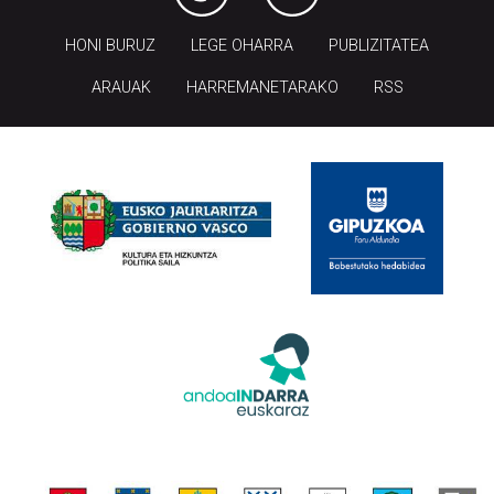
HONI BURUZ
LEGE OHARRA
PUBLIZITATEA
ARAUAK
HARREMANETARAKO
RSS