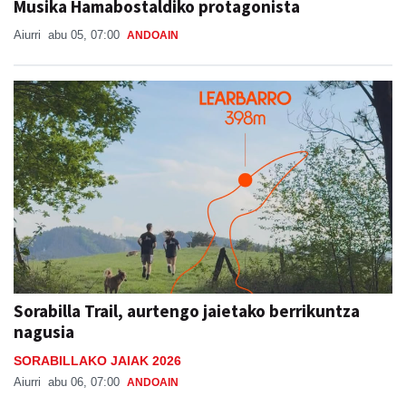
Musika Hamabostaldiko protagonista
Aiurri
abu 05, 07:00
ANDOAIN
Sorabilla Trail, aurtengo jaietako berrikuntza
nagusia
SORABILLAKO JAIAK 2026
Aiurri
abu 06, 07:00
ANDOAIN