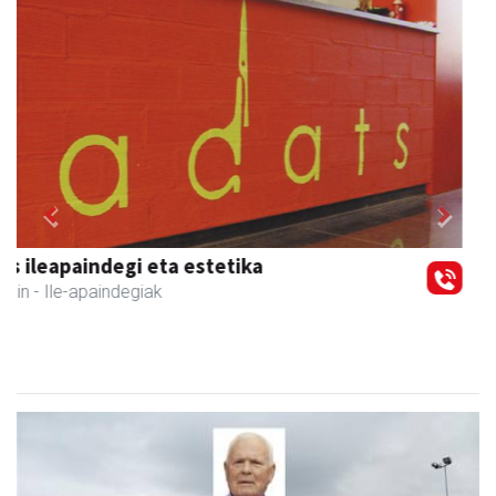
Previous
Next
Hiru Jatetxea
Andoain
- Tabernak