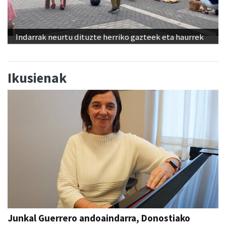
Indarrak neurtu dituzte herriko gazteek eta haurrek
Ikusienak
Junkal Guerrero andoaindarra, Donostiako