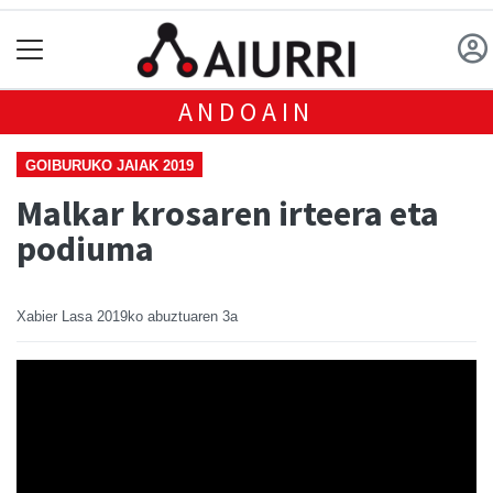
ANDOAIN
GOIBURUKO JAIAK 2019
Malkar krosaren irteera eta
podiuma
Xabier Lasa
2019ko abuztuaren 3a