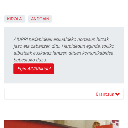
KIROLA
ANDOAIN
AIURRI hedabideak eskualdeko nortasun hitzak
jaso eta zabaltzen ditu. Harpidedun eginda, tokiko
albisteak euskaraz lantzen dituen komunikabidea
babestuko duzu.
Egin AIURRIkide!
Erantzun