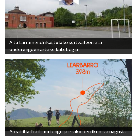
Aita Larramendi ikastolako sortzaileen eta
ondorengoen arteko katebegia
Sorabilla Trail, aurtengo jaietako berrikuntza nagusia