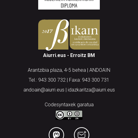
Aiurri.eus - Erroitz BM
Arantzibia plaza, 4-5 behea | ANDOAIN
Tel.: 943 300 732 | Faxa: 943 300 731
andoain@aiurri.eus | idazkaritza@aiurri.eus
Codesyntaxek garatua