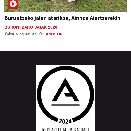
Buruntzako jaien atarikoa, Ainhoa Aiertzarekin
BURUNTZAKO JAIAK 2026
Xabat Minguez
abu 04
ANDOAIN