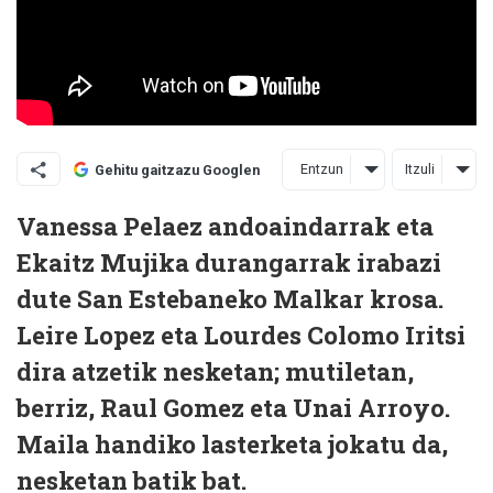
Entzun
Itzuli
Gehitu gaitzazu Googlen
Vanessa Pelaez andoaindarrak eta
Ekaitz Mujika durangarrak irabazi
dute San Estebaneko Malkar krosa.
Leire Lopez eta Lourdes Colomo Iritsi
dira atzetik nesketan; mutiletan,
berriz, Raul Gomez eta Unai Arroyo.
Maila handiko lasterketa jokatu da,
nesketan batik bat.