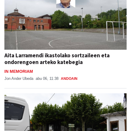
Aita Larramendi ikastolako sortzaileen eta
ondorengoen arteko katebegia
IN MEMORIAM
Jon Ander Ubeda
abu 06, 11:38
ANDOAIN