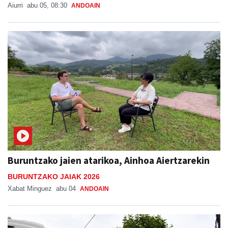
Aiurri
abu 05, 08:30
ANDOAIN
Buruntzako jaien atarikoa, Ainhoa Aiertzarekin
BURUNTZAKO JAIAK 2026
Xabat Minguez
abu 04
ANDOAIN