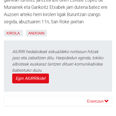
Munainek eta Garikoitz Etxabek jarri dutena batez ere.
Auzoen arteko herri kirolen ligak Buruntzan izango
segida, abuztuaren 11n, San Roke jaietan.
KIROLA
ANDOAIN
AIURRI hedabideak eskualdeko nortasun hitzak
jaso eta zabaltzen ditu. Harpidedun eginda, tokiko
albisteak euskaraz lantzen dituen komunikabidea
babestuko duzu.
Egin AIURRIkide!
Erantzun