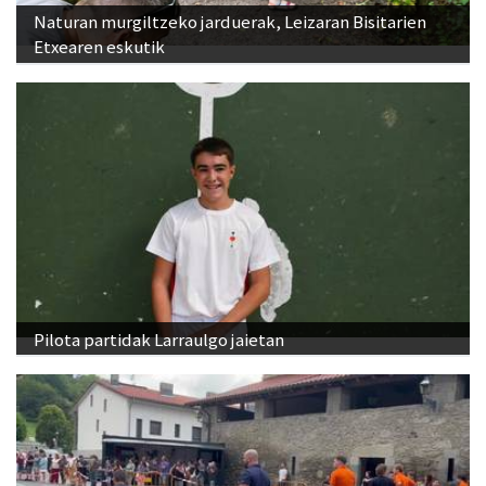
Naturan murgiltzeko jarduerak, Leizaran Bisitarien
Etxearen eskutik
Pilota partidak Larraulgo jaietan