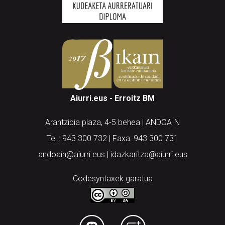
Aiurri.eus - Erroitz BM
Arantzibia plaza, 4-5 behea | ANDOAIN
Tel.: 943 300 732 | Faxa: 943 300 731
andoain@aiurri.eus | idazkaritza@aiurri.eus
Codesyntaxek garatua