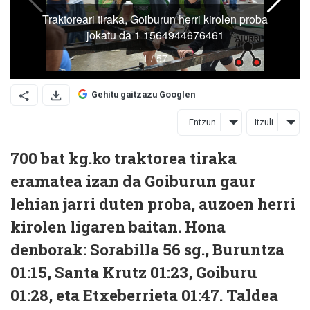
Gehitu gaitzazu Googlen
Entzun
Itzuli
700 bat kg.ko traktorea tiraka
eramatea izan da Goiburun gaur
lehian jarri duten proba, auzoen herri
kirolen ligaren baitan. Hona
denborak: Sorabilla 56 sg., Buruntza
01:15, Santa Krutz 01:23, Goiburu
01:28, eta Etxeberrieta 01:47. Taldea