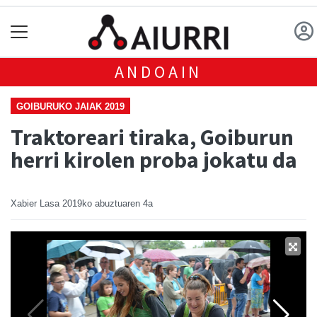
ANDOAIN
GOIBURUKO JAIAK 2019
Traktoreari tiraka, Goiburun
herri kirolen proba jokatu da
Xabier Lasa
2019ko abuztuaren 4a