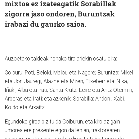
mixtoa ez izateagatik Sorabillak
zigorra jaso ondoren, Buruntzak
irabazi du gaurko saioa.
Auzoetako taldeak honako tiralariekin osatu dira:
Goiburu: Poti, Beloki, Malou eta Nagore; Buruntza: Mikel
eta Jon Jauregi, Alazne eta Miren; Etxeberrieta: Nika,
Iñaki, Alba eta Irati; Santa Krutz: Leire eta Aritz Otermin,
Arberas eta Irati; eta azkenik, Sorabilla: Andoni, Xabi,
Koldo eta Arkaitz.
Egundoko giroa bizitu da Goiburun, eta kirolaz gain
umorea ere presente egon da lehian, traktorearen
gainean turistez jantzita ibili diren Estebe Lopez de