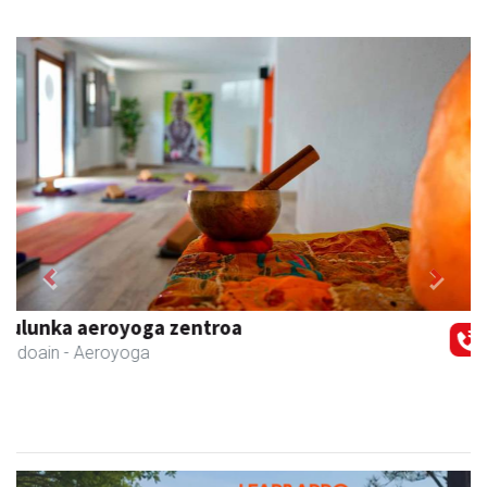
Previous
Next
Bengoetxea autoeskola
Andoain
- Autoeskolak