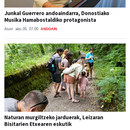
Junkal Guerrero andoaindarra, Donostiako
Musika Hamabostaldiko protagonista
Aiurri
abu 05, 07:00
ANDOAIN
Naturan murgiltzeko jarduerak, Leizaran
Bisitarien Etxearen eskutik