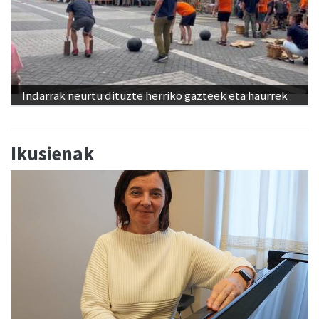
Indarrak neurtu dituzte herriko gazteek eta haurrek
Ikusienak