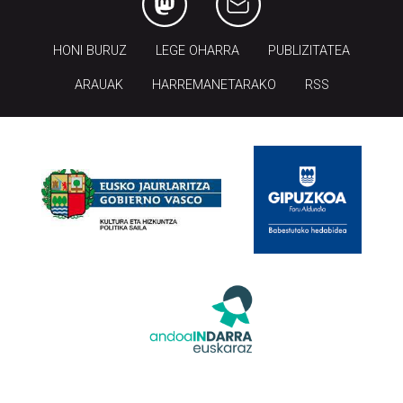
HONI BURUZ
LEGE OHARRA
PUBLIZITATEA
ARAUAK
HARREMANETARAKO
RSS