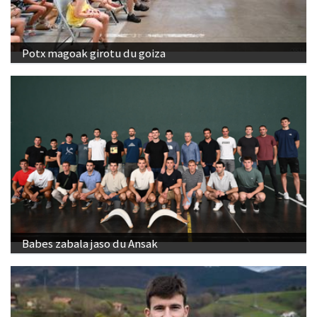
Potx magoak girotu du goiza
Babes zabala jaso du Ansak