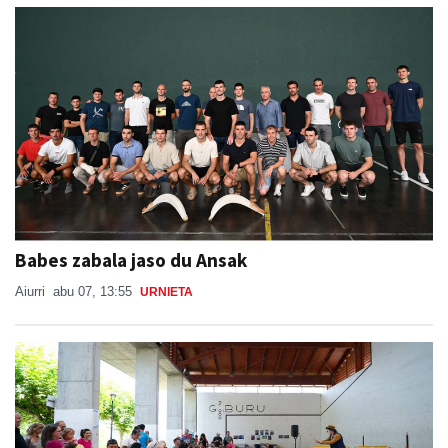
Babes zabala jaso du Ansak
Aiurri
abu 07, 13:55
URNIETA