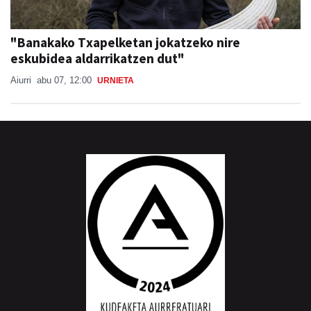
"Banakako Txapelketan jokatzeko nire
eskubidea aldarrikatzen dut"
Aiurri
abu 07, 12:00
URNIETA