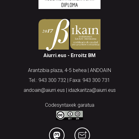
Aiurri.eus - Erroitz BM
Arantzibia plaza, 4-5 behea | ANDOAIN
Tel.: 943 300 732 | Faxa: 943 300 731
andoain@aiurri.eus | idazkaritza@aiurri.eus
Codesyntaxek garatua