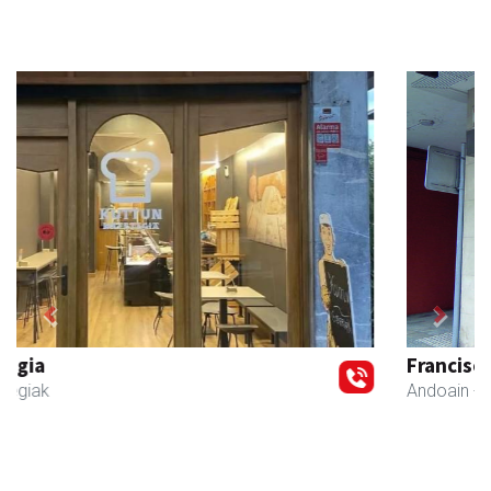
Previous
Next
Francisco Mendikute
Andoain
- Harategiak