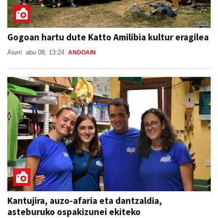
Gogoan hartu dute Katto Amilibia kultur eragilea
Aiurri
abu 08, 13:24
ANDOAIN
Kantujira, auzo-afaria eta dantzaldia,
asteburuko ospakizunei ekiteko