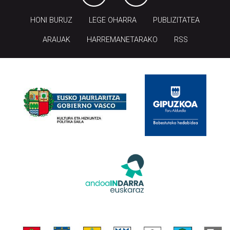
HONI BURUZ
LEGE OHARRA
PUBLIZITATEA
ARAUAK
HARREMANETARAKO
RSS