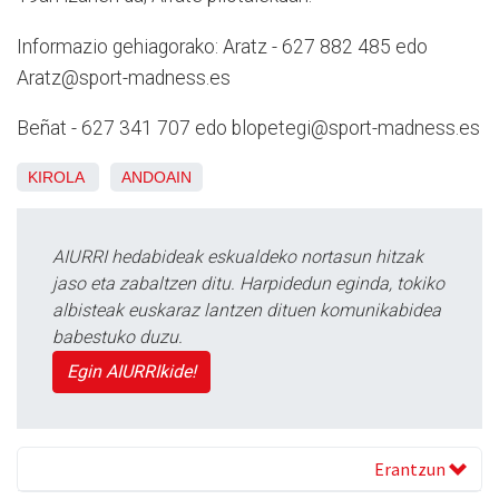
Informazio gehiagorako: Aratz - 627 882 485 edo
Aratz@sport-madness.es
Beñat - 627 341 707 edo blopetegi@sport-madness.es
KIROLA
ANDOAIN
AIURRI hedabideak eskualdeko nortasun hitzak
jaso eta zabaltzen ditu. Harpidedun eginda, tokiko
albisteak euskaraz lantzen dituen komunikabidea
babestuko duzu.
Egin AIURRIkide!
Erantzun