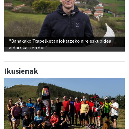
"Banakako Txapelketan jokatzeko nire eskubidea
aldarrikatzen dut"
Ikusienak