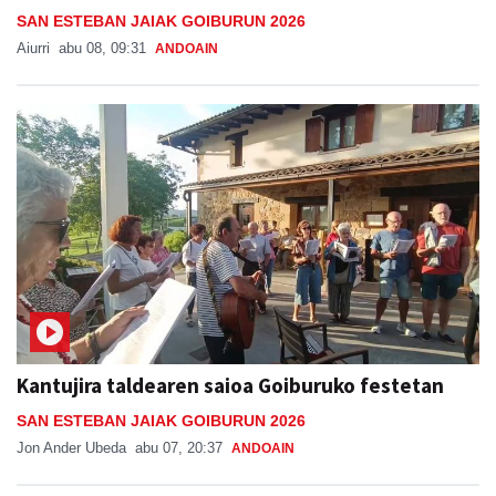
SAN ESTEBAN JAIAK GOIBURUN 2026
Aiurri
abu 08, 09:31
ANDOAIN
Kantujira taldearen saioa Goiburuko festetan
SAN ESTEBAN JAIAK GOIBURUN 2026
Jon Ander Ubeda
abu 07, 20:37
ANDOAIN