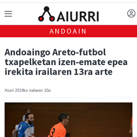
ANDOAIN
Andoaingo Areto-futbol
txapelketan izen-emate epea
irekita irailaren 13ra arte
Aiurri
2019ko irailaren 10a