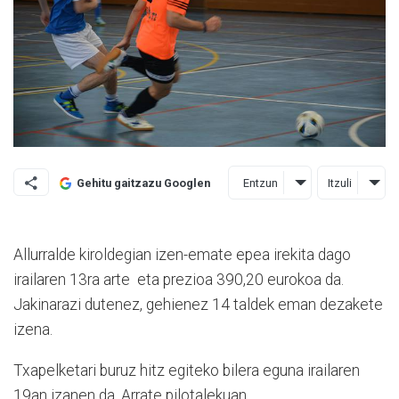
Entzun
Itzuli
Gehitu gaitzazu Googlen
Allurralde kiroldegian izen-emate epea irekita dago
irailaren 13ra arte eta prezioa 390,20 eurokoa da.
Jakinarazi dutenez, gehienez 14 taldek eman dezakete
izena.
Txapelketari buruz hitz egiteko bilera eguna irailaren
19an izanen da, Arrate pilotalekuan.