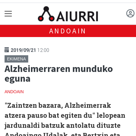
ANDOAIN
2019/09/21
12:00
EKIMENA
Alzheimerraren munduko
eguna
ANDOAIN
"Zaintzen bazara, Alzheimerrak
atzera pauso bat egiten du" lelopean
jardunaldi batzuk antolatu dituzte
Andoaingo Udalak, eta Bertxin eta