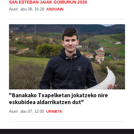
SAN ESTEBAN JAIAK GOIBURUN 2026
Aiurri
abu 08, 16:28
ANDOAIN
"Banakako Txapelketan jokatzeko nire
eskubidea aldarrikatzen dut"
Aiurri
abu 07, 12:00
URNIETA