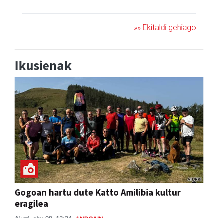
»» Ekitaldi gehiago
Ikusienak
Gogoan hartu dute Katto Amilibia kultur
eragilea