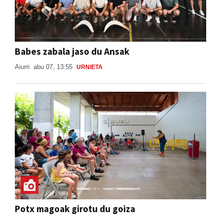
Babes zabala jaso du Ansak
Aiurri
abu 07, 13:55
URNIETA
Potx magoak girotu du goiza