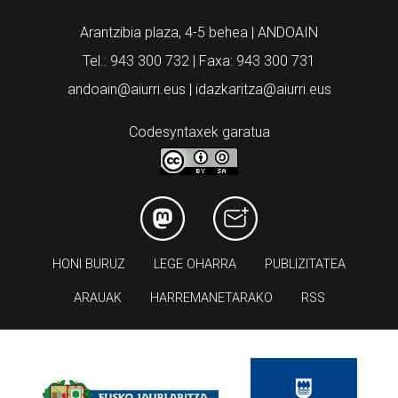
Arantzibia plaza, 4-5 behea | ANDOAIN
Tel.: 943 300 732 | Faxa: 943 300 731
andoain@aiurri.eus | idazkaritza@aiurri.eus
Codesyntaxek garatua
HONI BURUZ
LEGE OHARRA
PUBLIZITATEA
ARAUAK
HARREMANETARAKO
RSS