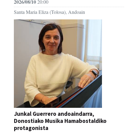
2026/08/10
20:00
Santa Maria Eliza (Tolosa), Andoain
Junkal Guerrero andoaindarra,
Donostiako Musika Hamabostaldiko
protagonista
KONTZERTUA