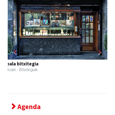
Previous
Next
Amabi haur eta gazte jantziak
Andoain
- Arropa-dendak
Agenda