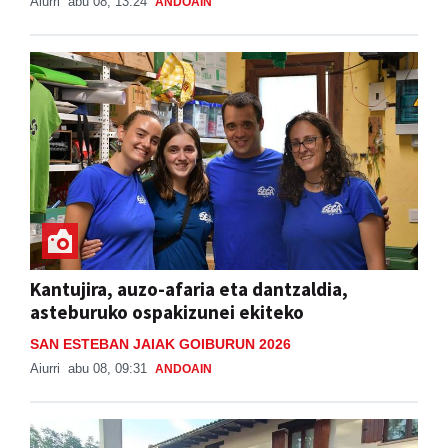
Aiurri
abu 08, 13:24
ANDOAIN
Kantujira, auzo-afaria eta dantzaldia,
asteburuko ospakizunei ekiteko
SAN ESTEBAN JAIAK GOIBURUN 2026
Aiurri
abu 08, 09:31
ANDOAIN