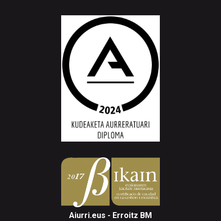
Aiurri.eus - Erroitz BM