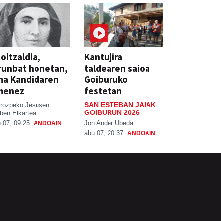
oitzaldia,
Kantujira
runbat honetan,
taldearen saioa
ma Kandidaren
Goiburuko
menez
festetan
SAN ESTEBAN JAIAK
rrozpeko Jesusen
GOIBURUN 2026
ben Elkartea
Jon Ander Ubeda
 07, 09:25
ANDOAIN
abu 07, 20:37
ANDOAIN