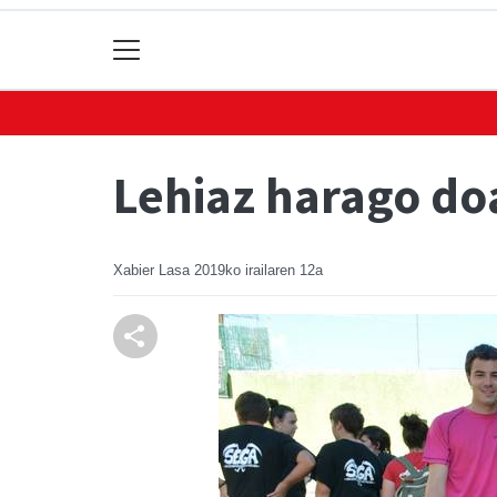
Lehiaz harago do
Xabier Lasa
2019ko irailaren 12a