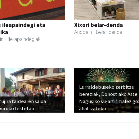
 ileapaindegi eta
Xixori belar-denda
ika
Andoain
- Belar-denda
in
- Ile-apaindegiak
Lurraldebuseko zerbitzu
bereziak, Donostiako Aste
ujira taldearen saioa
Nagusiko su-artifizialez g
buruko festetan
ahal izateko