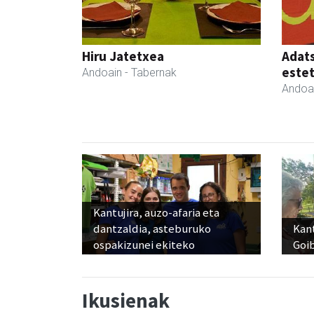
Hiru Jatetxea
Adats
estet
Andoain
- Tabernak
Andoa
Kantujira, auzo-afaria eta
dantzaldia, asteburuko
Kant
ospakizunei ekiteko
Goi
Ikusienak