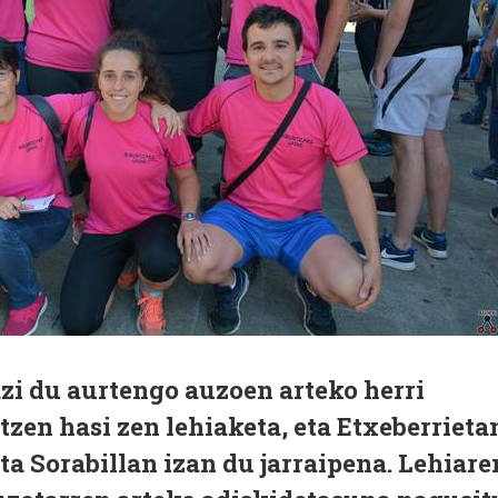
zi du aurtengo auzoen arteko herri
tzen hasi zen lehiaketa, eta Etxeberrieta
a Sorabillan izan du jarraipena. Lehiare