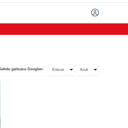
Gehitu gaitzazu Googlen
Entzun
Itzuli