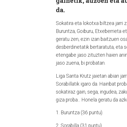
gainetik, auzoen eta 
da.
Sokatira eta lokotxa biltzea jarri 
Buruntza, Goiburu, Etxeberrieta et
geratu zen, ezin izan baitzuen os
desberdinetatik bertaratuta, eta s
etengabe jaso zituzten haien ani
jaso zuena, bi probatan.
Liga Santa Krutz jaietan abian jar
Sorabillatik igaro da. Hainbat pro
sokatiraz gain, sega, ingudea, zak
giza proba... Honela geratu da azk
1. Buruntza (36 puntu).
2. Sorabilla (31 puntu).