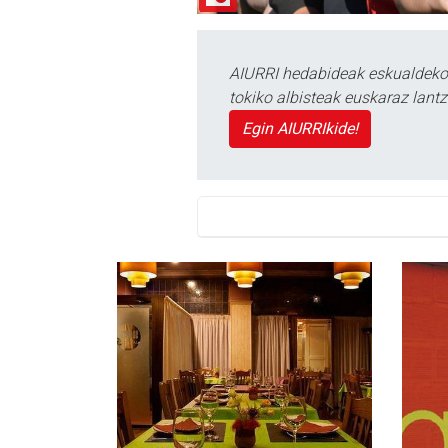
AIURRI hedabideak eskualdeko n
tokiko albisteak euskaraz lan
Egin AIURRIkide!