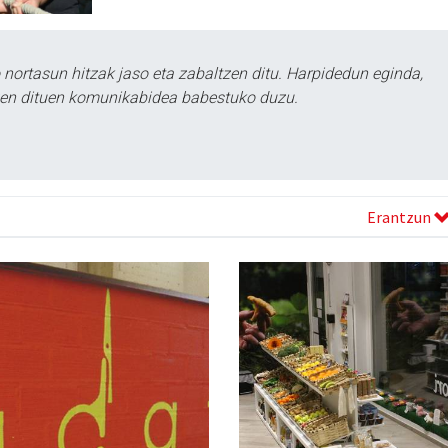
ortasun hitzak jaso eta zabaltzen ditu. Harpidedun eginda,
tzen dituen komunikabidea babestuko duzu.
Erantzun