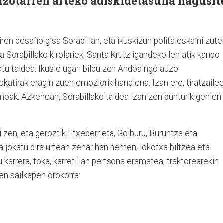
auzotarren arteko adiskidetasuna nagusit
ziren desafio gisa Sorabillan, eta ikuskizun polita eskaini zute
a Sorabillako kirolariek; Santa Krutz igandeko lehiatik kanpo
atu taldea. Ikusle ugari bildu zen Andoaingo auzo
okatirak eragin zuen emoziorik handiena. Izan ere, tiratzaile
moak. Azkenean, Sorabillako taldea izan zen punturik gehien
ri zen, eta geroztik Etxeberrieta, Goiburu, Buruntza eta
ba jokatu dira urtean zehar han hemen, lokotxa biltzea eta
u karrera, toka, karretillan pertsona eramatea, traktorearekin
en sailkapen orokorra: