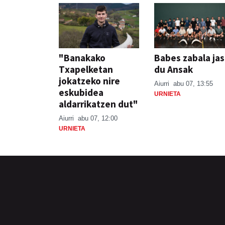
"Banakako
Babes zabala ja
Txapelketan
du Ansak
jokatzeko nire
Aiurri
abu 07, 13:55
eskubidea
URNIETA
aldarrikatzen dut"
Aiurri
abu 07, 12:00
URNIETA