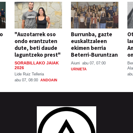
so
"Auzotarrek oso
Burrunba, gazte
Ot
ondo erantzuten
euskaltzaleen
la
dute, beti daude
ekimen berria
A
laguntzeko prest"
Beterri-Buruntzan
o
SORABILLAKO JAIAK
Aiurri
abu 07, 07:00
Be
2026
Ala
URNIETA
Lide Ruiz Telleria
abu
abu 07, 08:00
ANDOAIN