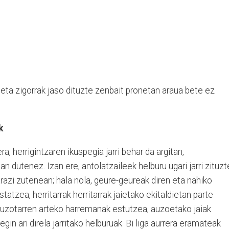
 eta zigorrak jaso dituzte zenbait pronetan araua bete ez
k
ra, herrigintzaren ikuspegia jarri behar da argitan,
an dutenez. Izan ere, antolatzaileek helburu ugari jarri zituz
razi zutenean; hala nola, geure-geureak diren eta nahiko
tatzea, herritarrak herritarrak jaietako ekitaldietan parte
uzotarren arteko harremanak estutzea, auzoetako jaiak
egin ari direla jarritako helburuak. Bi liga aurrera eramateak