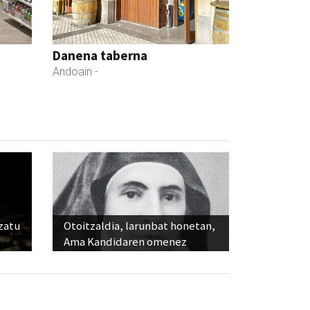
Danena taberna
Andoain
-
ozatu
Otoitzaldia, larunbat honetan,
Ama Kandidaren omenez