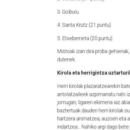
3. Goiburu.
4. Santa Krutz (21 puntu).
5. Etxeberrieta (20 puntu).
Mistoak izan dira proba gehienak,
dutenek.
Kirola eta herrigintza uztarturi
Herri kirolak plazaratzearekin bate
antolatzaileek azpimarratu nahi iz
jomugan, ligaren ekimena iaz abia
baztertuak dauden herri kirolak sus
hartzera animatzea, auzoen eta a
indartzea... Nahiko argi dago bete 