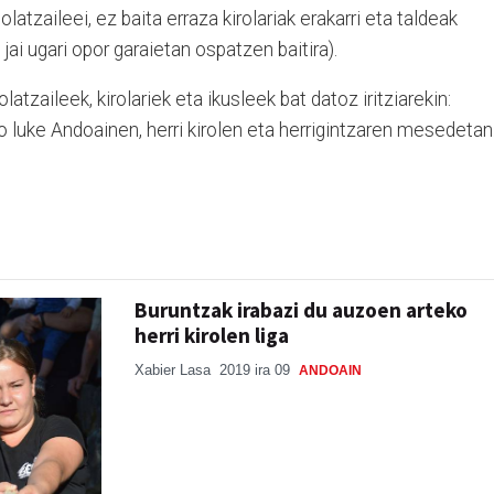
atzaileei, ez baita erraza kirolariak erakarri eta taldeak
ai ugari opor garaietan ospatzen baitira).
latzaileek, kirolariek eta ikusleek bat datoz iritziarekin:
 luke Andoainen, herri kirolen eta herrigintzaren mesedetan
Buruntzak irabazi du auzoen arteko
herri kirolen liga
Xabier Lasa
2019 ira 09
ANDOAIN