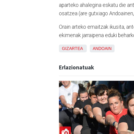
aparteko ahalegina eskatu die antol
osatzea (are gutxiago Andoainen, j
Orain arteko emaitzak ikusita, anto
ekimenak jarraipena eduki beharko
GIZARTEA
ANDOAIN
Erlazionatuak