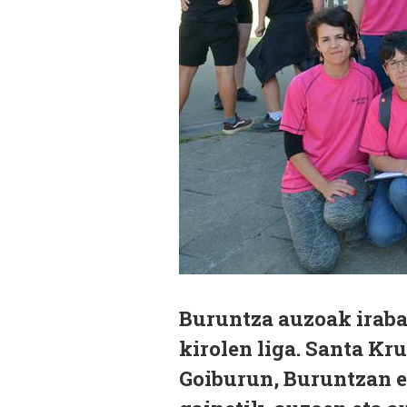
Buruntza auzoak iraba
kirolen liga. Santa Kru
Goiburun, Buruntzan et